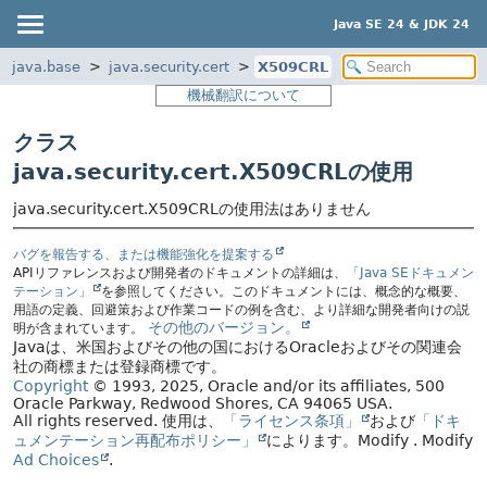
Java SE 24 & JDK 24
java.base
java.security.cert
X509CRL
機械翻訳について
クラス
java.security.cert.X509CRLの使用
java.security.cert.X509CRLの使用法はありません
バグを報告する、または機能強化を提案する
APIリファレンスおよび開発者のドキュメントの詳細は、
「Java SEドキュメン
テーション」
を参照してください。このドキュメントには、概念的な概要、
用語の定義、回避策および作業コードの例を含む、より詳細な開発者向けの説
その他のバージョン。
明が含まれています。
Javaは、米国およびその他の国におけるOracleおよびその関連会
社の商標または登録商標です。
Copyright
© 1993, 2025, Oracle and/or its affiliates, 500
Oracle Parkway, Redwood Shores, CA 94065 USA.
All rights reserved.
使用は、
「ライセンス条項」
および
「ドキ
ュメンテーション再配布ポリシー」
によります。
Modify
. Modify
Ad Choices
.