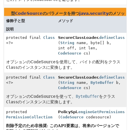
型
CodeSource
のパラメータを持つ
java.security
のメソッド
修飾子と型
メソッド
説明
protected final
Class
SecureClassLoader.
defineClass
<?>
(
String
name, byte[] b,
int off, int len,
CodeSource
cs)
オプションのCodeSourceを使用して、バイトの配列をクラス
Class
のインスタンスに変換します。
protected final
Class
SecureClassLoader.
defineClass
<?>
(
String
name,
ByteBuffer
b,
CodeSource
cs)
オプションのCodeSourceを使って、
ByteBuffer
をクラス
Class
のインスタンスに変換します。
protected
PolicySpi.
engineGetPermissions
PermissionCollection
(
CodeSource
codesource)
削除予定のため非推奨: このAPI要素は、将来のバージョンで