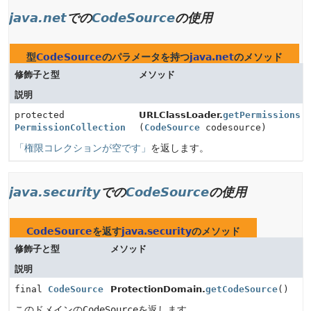
java.net
での
CodeSource
の使用
型
CodeSource
のパラメータを持つ
java.net
のメソッド
修飾子と型
メソッド
説明
protected
URLClassLoader.
getPermissions
PermissionCollection
(
CodeSource
codesource)
「権限コレクションが空です」
を返します。
java.security
での
CodeSource
の使用
CodeSource
を返す
java.security
のメソッド
修飾子と型
メソッド
説明
final
CodeSource
ProtectionDomain.
getCodeSource
()
このドメインの
CodeSource
を返します。