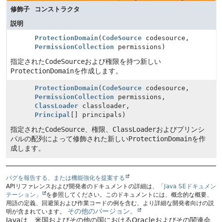
修飾子
コンストラクタ
説明
ProtectionDomain
(
CodeSource
codesource,
PermissionCollection
permissions)
指定された
CodeSource
および権限を持つ新しい
ProtectionDomain
を作成します。
ProtectionDomain
(
CodeSource
codesource,
PermissionCollection
permissions,
ClassLoader
classloader,
Principal
[] principals)
指定された
CodeSource
、権限、
ClassLoader
およびプリンシ
パルの配列によって修飾された新しい
ProtectionDomain
を作
成します。
バグを報告する、または機能強化を提案する
APIリファレンスおよび開発者のドキュメントの詳細は、
「Java SEドキュメン
テーション」
を参照してください。このドキュメントには、概念的な概要、
用語の定義、回避策および作業コードの例を含む、より詳細な開発者向けの説
その他のバージョン。
明が含まれています。
Javaは、米国およびその他の国におけるOracleおよびその関連会