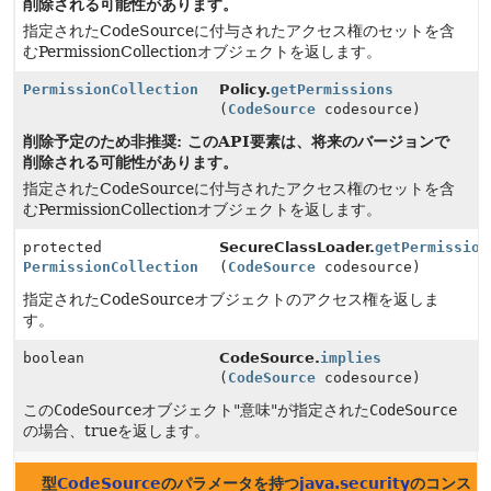
削除される可能性があります。
指定されたCodeSourceに付与されたアクセス権のセットを含
むPermissionCollectionオブジェクトを返します。
PermissionCollection
Policy.
getPermissions
(
CodeSource
codesource)
削除予定のため非推奨: このAPI要素は、将来のバージョンで
削除される可能性があります。
指定されたCodeSourceに付与されたアクセス権のセットを含
むPermissionCollectionオブジェクトを返します。
protected
SecureClassLoader.
getPermission
PermissionCollection
(
CodeSource
codesource)
指定されたCodeSourceオブジェクトのアクセス権を返しま
す。
boolean
CodeSource.
implies
(
CodeSource
codesource)
この
CodeSource
オブジェクト"意味"が指定された
CodeSource
の場合、trueを返します。
型
CodeSource
のパラメータを持つ
java.security
のコンスト