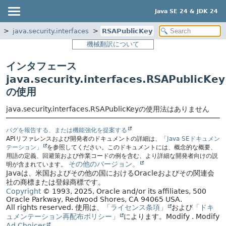
Java SE 24 & JDK 24
java.security.interfaces
RSAPublicKey
機械翻訳について
インタフェース
java.security.interfaces.RSAPublicKey
の使用
java.security.interfaces.RSAPublicKeyの使用法はありません
バグを報告する、または機能強化を提案する
APIリファレンスおよび開発者のドキュメントの詳細は、
「Java SEドキュメン
テーション」
を参照してください。このドキュメントには、概念的な概要、
用語の定義、回避策および作業コードの例を含む、より詳細な開発者向けの説
その他のバージョン。
明が含まれています。
Javaは、米国およびその他の国におけるOracleおよびその関連会
社の商標または登録商標です。
Copyright
© 1993, 2025, Oracle and/or its affiliates, 500
Oracle Parkway, Redwood Shores, CA 94065 USA.
All rights reserved.
使用は、
「ライセンス条項」
および
「ドキ
ュメンテーション再配布ポリシー」
によります。
Modify
. Modify
Ad Choices
.