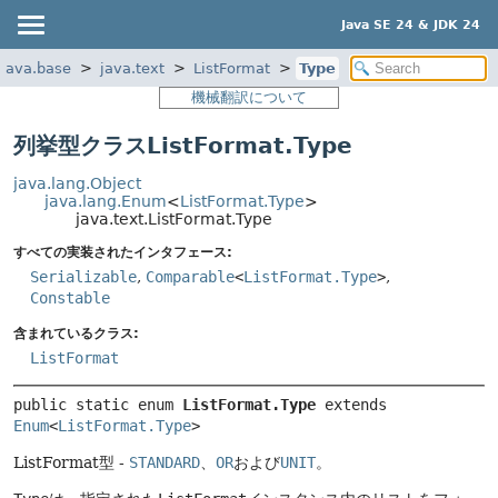
Java SE 24 & JDK 24
java.base
java.text
ListFormat
Type
機械翻訳について
列挙型クラスListFormat.Type
java.lang.Object
java.lang.Enum
<
ListFormat.Type
>
java.text.ListFormat.Type
すべての実装されたインタフェース:
Serializable
,
Comparable
<
ListFormat.Type
>
,
Constable
含まれているクラス:
ListFormat
public static enum 
ListFormat.Type
extends 
Enum
<
ListFormat.Type
>
ListFormat型 -
STANDARD
、
OR
および
UNIT
。