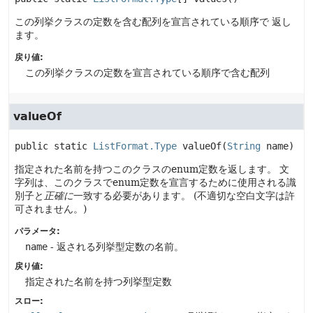
この列挙クラスの定数を含む配列を宣言されている順序で 返し
ます。
戻り値:
この列挙クラスの定数を宣言されている順序で含む配列
valueOf
public static
ListFormat.Type
valueOf
(
String
 name)
指定された名前を持つこのクラスのenum定数を返します。
文
字列は、このクラスでenum定数を宣言するために使用される識
別子と
正確に
一致する必要があります。
(不適切な空白文字は許
可されません。)
パラメータ:
name
- 返される列挙型定数の名前。
戻り値:
指定された名前を持つ列挙型定数
スロー: