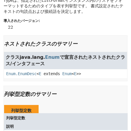
Type
は、指定された
ListFormat
インスタンス内のリストをフォ
ーマットするためのタイプを表す列挙型です。
書式設定されたテ
キストの句読点および接続語を決定します。
導入されたバージョン:
22
ネストされたクラスのサマリー
クラスjava.lang.
Enum
で宣言されたネストされたクラ
ス/インタフェース
Enum.EnumDesc
<
E
extends
Enum
<
E
>>
列挙型定数のサマリー
列挙型定数
列挙型定数
説明