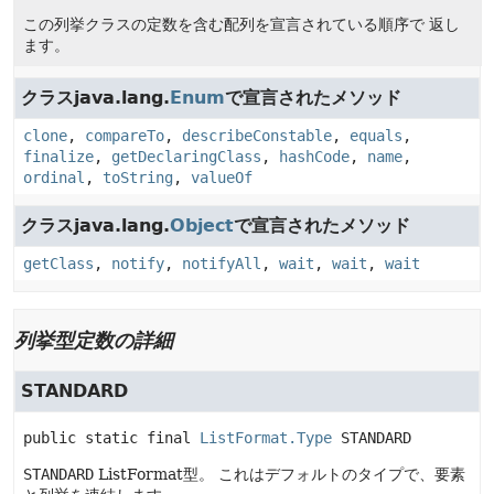
この列挙クラスの定数を含む配列を宣言されている順序で 返し
ます。
クラスjava.lang.
Enum
で宣言されたメソッド
clone
,
compareTo
,
describeConstable
,
equals
,
finalize
,
getDeclaringClass
,
hashCode
,
name
,
ordinal
,
toString
,
valueOf
クラスjava.lang.
Object
で宣言されたメソッド
getClass
,
notify
,
notifyAll
,
wait
,
wait
,
wait
列挙型定数の詳細
STANDARD
public static final
ListFormat.Type
STANDARD
STANDARD
ListFormat型。
これはデフォルトのタイプで、要素