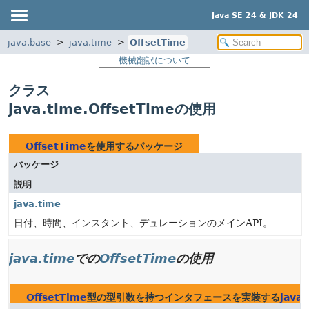
Java SE 24 & JDK 24
java.base
java.time
OffsetTime
機械翻訳について
クラス
java.time.OffsetTimeの使用
OffsetTime
を使用するパッケージ
パッケージ
説明
java.time
日付、時間、インスタント、デュレーションのメインAPI。
java.time
での
OffsetTime
の使用
OffsetTime
型の型引数を持つインタフェースを実装する
java.