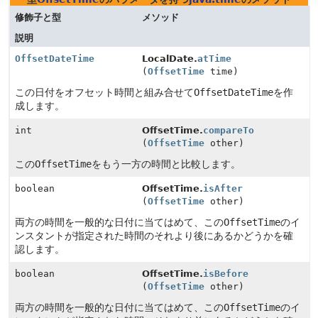
修飾子と型
メソッド
説明
OffsetDateTime
LocalDate.
atTime
(
OffsetTime
time)
この日付をオフセット時間と組み合せて
OffsetDateTime
を作
成します。
int
OffsetTime.
compareTo
(
OffsetTime
other)
この
OffsetTime
をもう一方の時間と比較します。
boolean
OffsetTime.
isAfter
(
OffsetTime
other)
両方の時間を一般的な日付に当てはめて、この
OffsetTime
のイ
ンスタントが指定された時間のそれより後にあるかどうかを確
認します。
boolean
OffsetTime.
isBefore
(
OffsetTime
other)
両方の時間を一般的な日付に当てはめて、この
OffsetTime
のイ