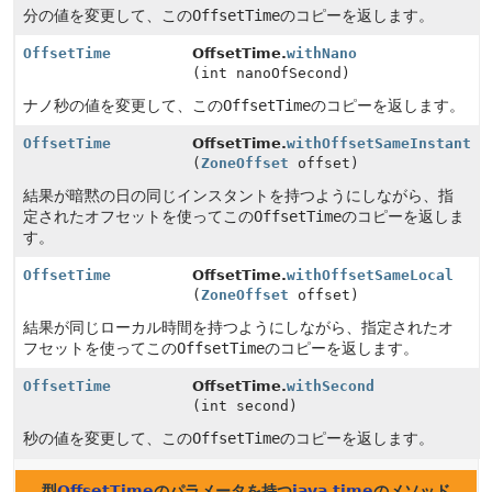
分の値を変更して、この
OffsetTime
のコピーを返します。
OffsetTime
OffsetTime.
withNano
(int nanoOfSecond)
ナノ秒の値を変更して、この
OffsetTime
のコピーを返します。
OffsetTime
OffsetTime.
withOffsetSameInstant
(
ZoneOffset
offset)
結果が暗黙の日の同じインスタントを持つようにしながら、指
定されたオフセットを使ってこの
OffsetTime
のコピーを返しま
す。
OffsetTime
OffsetTime.
withOffsetSameLocal
(
ZoneOffset
offset)
結果が同じローカル時間を持つようにしながら、指定されたオ
フセットを使ってこの
OffsetTime
のコピーを返します。
OffsetTime
OffsetTime.
withSecond
(int second)
秒の値を変更して、この
OffsetTime
のコピーを返します。
型
OffsetTime
のパラメータを持つ
java.time
のメソッド