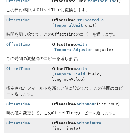
OffsetTime
OffsetDateTime.
toOffsetTime
()
この日付/時間を
OffsetTime
に変換します。
OffsetTime
OffsetTime.
truncatedTo
(
TemporalUnit
unit)
時間を切り捨てて、この
OffsetTime
のコピーを返します。
OffsetTime
OffsetTime.
with
(
TemporalAdjuster
adjuster)
この時間の調整済のコピーを返します。
OffsetTime
OffsetTime.
with
(
TemporalField
field,
long newValue)
指定されたフィールドを新しい値に設定して、この時間のコピ
ーを返します。
OffsetTime
OffsetTime.
withHour
(int hour)
時の値を変更して、この
OffsetTime
のコピーを返します。
OffsetTime
OffsetTime.
withMinute
(int minute)