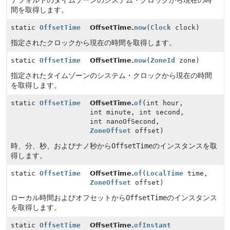
デフォルトのタイムゾーンのシステム・クロックから現在の時
間を取得します。
static
OffsetTime
OffsetTime.
now
(
Clock
clock)
指定されたクロックから現在の時間を取得します。
static
OffsetTime
OffsetTime.
now
(
ZoneId
zone)
指定されたタイムゾーンのシステム・クロックから現在の時間
を取得します。
static
OffsetTime
OffsetTime.
of
(int hour,
int minute, int second,
int nanoOfSecond,
ZoneOffset
offset)
時、分、秒、およびナノ秒から
OffsetTime
のインスタンスを取
得します。
static
OffsetTime
OffsetTime.
of
(
LocalTime
time,
ZoneOffset
offset)
ローカル時間およびオフセットから
OffsetTime
のインスタンス
を取得します。
static
OffsetTime
OffsetTime.
ofInstant