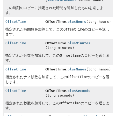
(
TemporalAmount
amountToAdd)
この時刻のコピーに指定された時間を追加したものを返しま
す。
OffsetTime
OffsetTime.
plusHours
(long hours)
指定された時間数を加算して、この
OffsetTime
のコピーを返し
ます。
OffsetTime
OffsetTime.
plusMinutes
(long minutes)
指定された分数を加算して、この
OffsetTime
のコピーを返しま
す。
OffsetTime
OffsetTime.
plusNanos
(long nanos)
指定されたナノ秒数を加算して、この
OffsetTime
のコピーを返
します。
OffsetTime
OffsetTime.
plusSeconds
(long seconds)
指定された秒数を加算して、この
OffsetTime
のコピーを返しま
す。