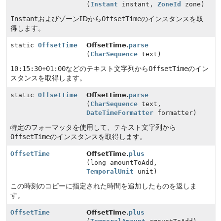
(
Instant
instant,
ZoneId
zone)
Instant
およびゾーンIDから
OffsetTime
のインスタンスを取
得します。
static
OffsetTime
OffsetTime.
parse
(
CharSequence
text)
10:15:30+01:00
などのテキスト文字列から
OffsetTime
のイン
スタンスを取得します。
static
OffsetTime
OffsetTime.
parse
(
CharSequence
text,
DateTimeFormatter
formatter)
特定のフォーマッタを使用して、テキスト文字列から
OffsetTime
のインスタンスを取得します。
OffsetTime
OffsetTime.
plus
(long amountToAdd,
TemporalUnit
unit)
この時刻のコピーに指定された時間を追加したものを返しま
す。
OffsetTime
OffsetTime.
plus