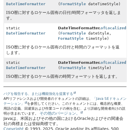
DateTimeFormatter
(
FormatStyle
dateTimeStyle)
ISO暦に対するロケール固有の日付/時間フォーマッタを返しま
す。
static
DateTimeFormatter.
ofLocalizedD
DateTimeFormatter
(
FormatStyle
dateStyle,
FormatStyle
timeStyle)
ISO暦に対するロケール固有の日付と時間のフォーマットを返
します。
static
DateTimeFormatter.
ofLocalizedT
DateTimeFormatter
(
FormatStyle
timeStyle)
ISO暦に対するロケール固有の時間フォーマットを返します。
バグを報告する、または機能強化を提案する
APIリファレンスおよび開発者のドキュメントの詳細は、
「Java SEドキュメン
テーション」
を参照してください。このドキュメントには、概念的な概要、
用語の定義、回避策および作業コードの例を含む、より詳細な開発者向けの説
その他のバージョン。
明が含まれています。
Javaは、米国およびその他の国におけるOracleおよびその関連会
社の商標または登録商標です。
Copyright
© 1993, 2025, Oracle and/or its affiliates, 500