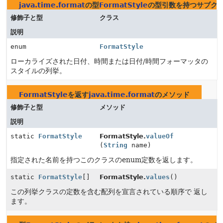
java.time.format
の型
FormatStyle
の型引数を持つサブク
修飾子と型
クラス
説明
enum
FormatStyle
ローカライズされた日付、時間または日付/時間フォーマッタの
スタイルの列挙。
FormatStyle
を返す
java.time.format
のメソッド
修飾子と型
メソッド
説明
static
FormatStyle
FormatStyle.
valueOf
(
String
name)
指定された名前を持つこのクラスのenum定数を返します。
static
FormatStyle
[]
FormatStyle.
values
()
この列挙クラスの定数を含む配列を宣言されている順序で 返し
ます。