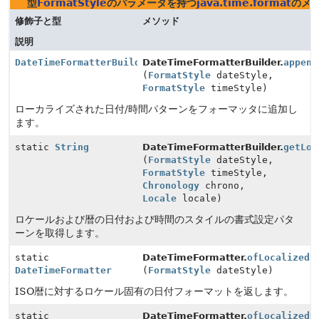
型
FormatStyle
のパラメータを持つ
java.time.format
のメ
修飾子と型
メソッド
説明
DateTimeFormatterBuilder
DateTimeFormatterBuilder.
append
(
FormatStyle
dateStyle,
FormatStyle
timeStyle)
ローカライズされた日付/時間パターンをフォーマッタに追加し
ます。
static
String
DateTimeFormatterBuilder.
getLoc
(
FormatStyle
dateStyle,
FormatStyle
timeStyle,
Chronology
chrono,
Locale
locale)
ロケールおよび暦の日付および時間のスタイルの書式設定パタ
ーンを取得します。
static
DateTimeFormatter.
ofLocalizedD
DateTimeFormatter
(
FormatStyle
dateStyle)
ISO暦に対するロケール固有の日付フォーマットを返します。
static
DateTimeFormatter.
ofLocalizedD