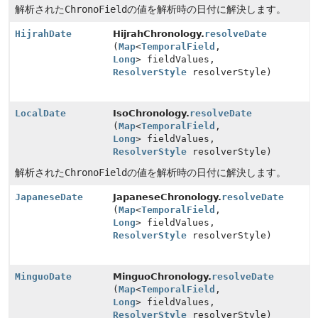
解析された
ChronoField
の値を解析時の日付に解決します。
HijrahDate
HijrahChronology.
resolveDate
(
Map
<
TemporalField
,
Long
> fieldValues,
ResolverStyle
resolverStyle)
LocalDate
IsoChronology.
resolveDate
(
Map
<
TemporalField
,
Long
> fieldValues,
ResolverStyle
resolverStyle)
解析された
ChronoField
の値を解析時の日付に解決します。
JapaneseDate
JapaneseChronology.
resolveDate
(
Map
<
TemporalField
,
Long
> fieldValues,
ResolverStyle
resolverStyle)
MinguoDate
MinguoChronology.
resolveDate
(
Map
<
TemporalField
,
Long
> fieldValues,
ResolverStyle
resolverStyle)