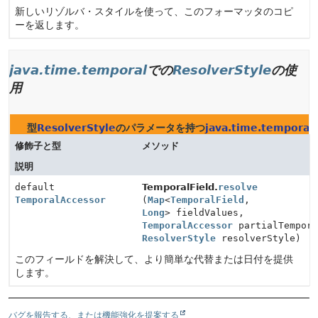
新しいリゾルバ・スタイルを使って、このフォーマッタのコピ
ーを返します。
java.time.temporal
での
ResolverStyle
の使
用
型
ResolverStyle
のパラメータを持つ
java.time.temporal
修飾子と型
メソッド
説明
default
TemporalField.
resolve
TemporalAccessor
(
Map
<
TemporalField
,
Long
> fieldValues,
TemporalAccessor
partialTempora
ResolverStyle
resolverStyle)
このフィールドを解決して、より簡単な代替または日付を提供
します。
バグを報告する、または機能強化を提案する