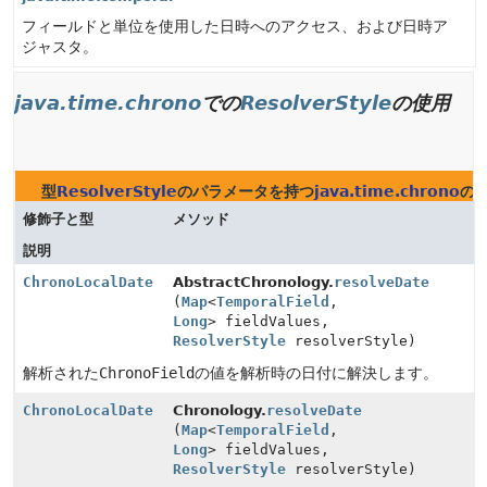
フィールドと単位を使用した日時へのアクセス、および日時ア
ジャスタ。
java.time.chrono
での
ResolverStyle
の使用
型
ResolverStyle
のパラメータを持つ
java.time.chrono
の
修飾子と型
メソッド
説明
ChronoLocalDate
AbstractChronology.
resolveDate
(
Map
<
TemporalField
,
Long
> fieldValues,
ResolverStyle
resolverStyle)
解析された
ChronoField
の値を解析時の日付に解決します。
ChronoLocalDate
Chronology.
resolveDate
(
Map
<
TemporalField
,
Long
> fieldValues,
ResolverStyle
resolverStyle)