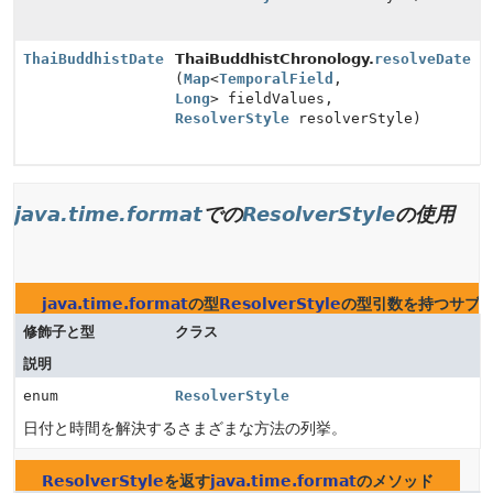
ThaiBuddhistDate
ThaiBuddhistChronology.
resolveDate
(
Map
<
TemporalField
,
Long
> fieldValues,
ResolverStyle
resolverStyle)
java.time.format
での
ResolverStyle
の使用
java.time.format
の型
ResolverStyle
の型引数を持つサブ
修飾子と型
クラス
説明
enum
ResolverStyle
日付と時間を解決するさまざまな方法の列挙。
ResolverStyle
を返す
java.time.format
のメソッド