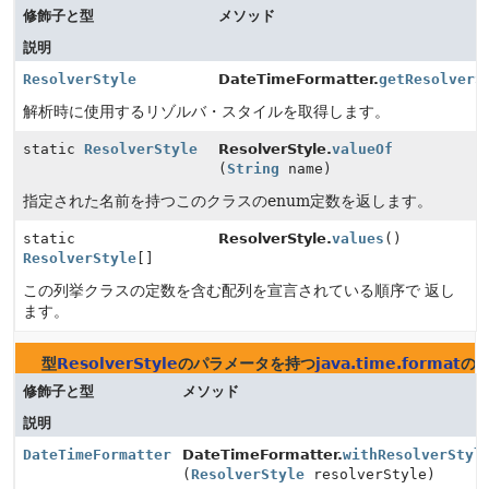
修飾子と型
メソッド
説明
ResolverStyle
DateTimeFormatter.
getResolverS
解析時に使用するリゾルバ・スタイルを取得します。
static
ResolverStyle
ResolverStyle.
valueOf
(
String
name)
指定された名前を持つこのクラスのenum定数を返します。
static
ResolverStyle.
values
()
ResolverStyle
[]
この列挙クラスの定数を含む配列を宣言されている順序で 返し
ます。
型
ResolverStyle
のパラメータを持つ
java.time.format
の
修飾子と型
メソッド
説明
DateTimeFormatter
DateTimeFormatter.
withResolverStyl
(
ResolverStyle
resolverStyle)