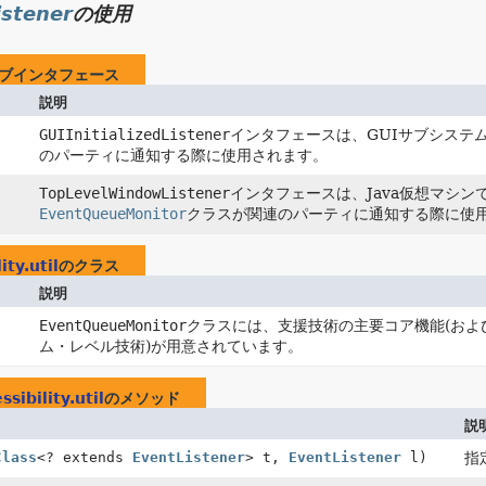
istener
の使用
ブインタフェース
説明
GUIInitializedListener
インタフェースは、GUIサブシステ
のパーティに通知する際に使用されます。
TopLevelWindowListener
インタフェースは、Java仮想マシ
EventQueueMonitor
クラスが関連のパーティに通知する際に使
ity.util
のクラス
説明
EventQueueMonitor
クラスには、支援技術の主要コア機能(お
ム・レベル技術)が用意されています。
sibility.util
のメソッド
説
Class
<? extends
EventListener
> t,
EventListener
l)
指