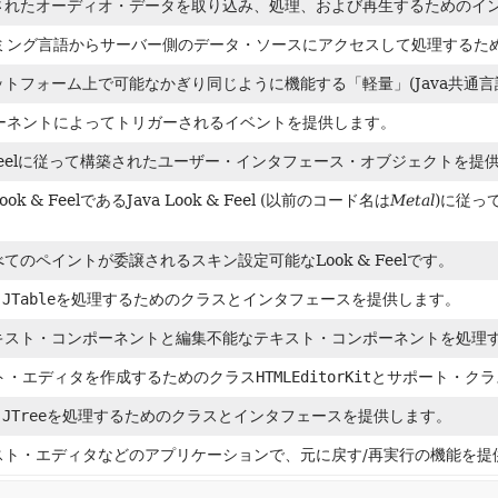
されたオーディオ・データを取り込み、処理、および再生するためのイ
ラミング言語からサーバー側のデータ・ソースにアクセスして処理するため
トフォーム上で可能なかぎり同じように機能する「軽量」(Java共通
ポーネントによってトリガーされるイベントを提供します。
& Feelに従って構築されたユーザー・インタフェース・オブジェクトを提
k & FeelであるJava Look & Feel (以前のコード名は
Metal
)に従っ
べてのペイントが委譲されるスキン設定可能なLook & Feelです。
.JTable
を処理するためのクラスとインタフェースを提供します。
キスト・コンポーネントと編集不能なテキスト・コンポーネントを処理
スト・エディタを作成するためのクラス
HTMLEditorKit
とサポート・クラ
.JTree
を処理するためのクラスとインタフェースを提供します。
スト・エディタなどのアプリケーションで、元に戻す/再実行の機能を提