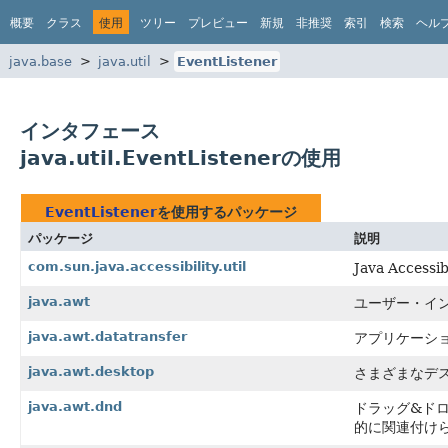
概要
クラス
使用
ツリー
プレビュー
新規
非推奨
索引
検索
ヘル
java.base
java.util
EventListener
インタフェース
java.util.EventListenerの使用
EventListener
を使用するパッケージ
パッケージ
説明
com.sun.java.accessibility.util
Java Acce
java.awt
ユーザー・イ
java.awt.datatransfer
アプリケーシ
java.awt.desktop
さまざまなデ
java.awt.dnd
ドラッグ&ド
的に関連付け