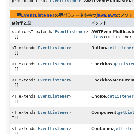
protected final
EventListener
AWTEventMulticaster.
b
型
EventListener
の型パラメータを持つ
java.awt
のメソッ
修飾子と型
メソッド
static <T extends
EventListener
>
AWTEventMulticaste
T[]
Class
<T> listener
<T extends
EventListener
>
Button.
getListener
T[]
<T extends
EventListener
>
Checkbox.
getListe
T[]
<T extends
EventListener
>
CheckboxMenuItem
T[]
<T extends
EventListener
>
Choice.
getListener
T[]
<T extends
EventListener
>
Component.
getLis
T[]
<T extends
EventListener
>
Container.
getListe
T[]