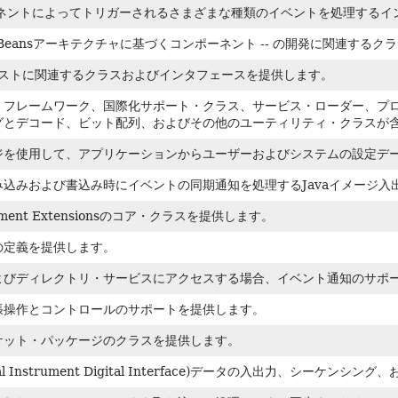
ーネントによってトリガーされるさまざまな種類のイベントを処理するイ
avaBeansアーキテクチャに基づくコンポーネント -- の開発に関連する
キストに関連するクラスおよびインタフェースを提供します。
・フレームワーク、国際化サポート・クラス、サービス・ローダー、プロパ
グとデコード、ビット配列、およびその他のユーティリティ・クラスが
ジを使用して、アプリケーションからユーザーおよびシステムの設定デ
込みおよび書込み時にイベントの同期通知を処理するJavaイメージ入出
gement Extensionsのコア・クラスを提供します。
の定義を提供します。
よびディレクトリ・サービスにアクセスする場合、イベント通知のサポ
拡張操作とコントロールのサポートを提供します。
ケット・パッケージのクラスを提供します。
sical Instrument Digital Interface)データの入出力