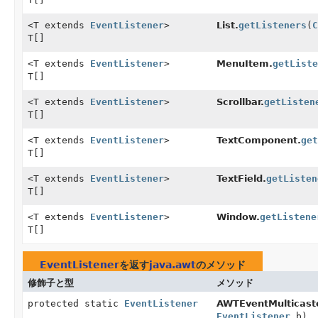
<T extends
EventListener
>
List.
getListeners
(
C
T[]
<T extends
EventListener
>
MenuItem.
getListe
T[]
<T extends
EventListener
>
Scrollbar.
getListen
T[]
<T extends
EventListener
>
TextComponent.
get
T[]
<T extends
EventListener
>
TextField.
getListen
T[]
<T extends
EventListener
>
Window.
getListene
T[]
EventListener
を返す
java.awt
のメソッド
修飾子と型
メソッド
protected static
EventListener
AWTEventMulticaste
EventListener
b)