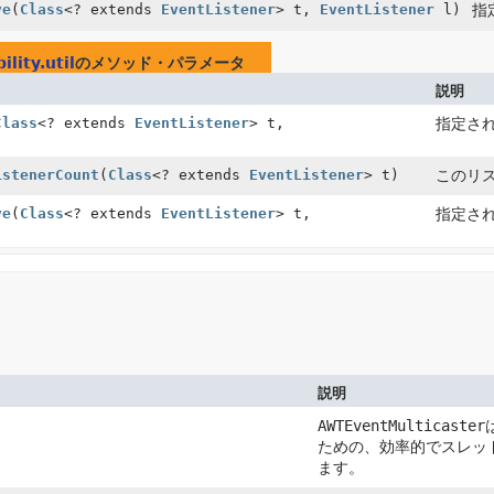
ve
(
Class
<? extends
EventListener
> t,
EventListener
l)
指
lity.util
のメソッド・パラメータ
説明
Class
<? extends
EventListener
> t,
指定さ
istenerCount
(
Class
<? extends
EventListener
> t)
このリ
ve
(
Class
<? extends
EventListener
> t,
指定さ
説明
AWTEventMulticaster
ための、効率的でスレッ
ます。