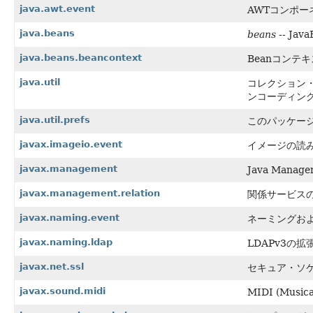
java.awt.event
AWTコンポ
java.beans
beans
-- J
java.beans.beancontext
Beanコンテ
java.util
コレクション
ンコーディン
java.util.prefs
このパッケー
javax.imageio.event
イメージの読み
javax.management
Java Mana
javax.management.relation
関係サービス
javax.naming.event
ネーミングお
javax.naming.ldap
LDAPv3の
javax.net.ssl
セキュア・ソ
javax.sound.midi
MIDI (Mu