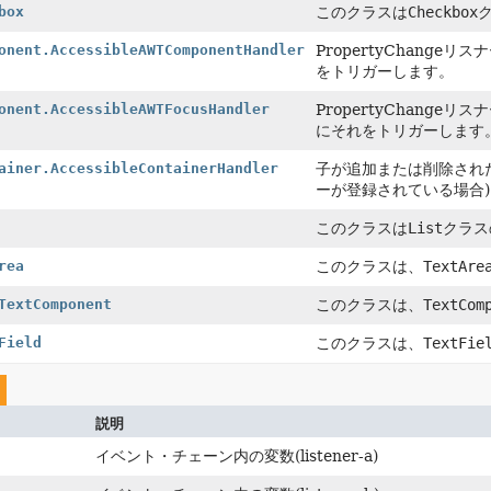
box
このクラスは
Checkbox
onent.AccessibleAWTComponentHandler
PropertyChang
をトリガーします。
onent.AccessibleAWTFocusHandler
PropertyChang
にそれをトリガーします
ainer.AccessibleContainerHandler
子が追加または削除され
ーが登録されている場合)
このクラスは
List
クラス
rea
このクラスは、
TextAre
TextComponent
このクラスは、
TextCom
Field
このクラスは、
TextFie
説明
イベント・チェーン内の変数(listener-a)