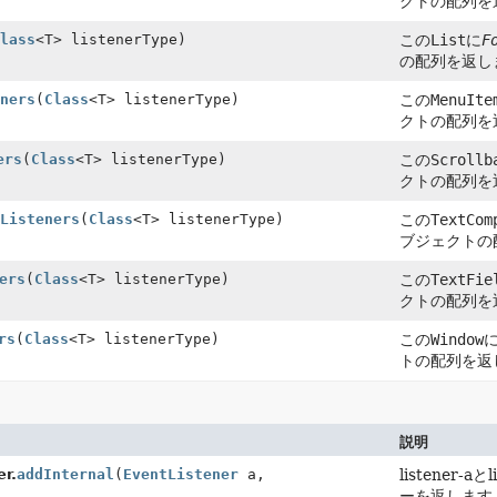
クトの配列を
lass
<T> listenerType)
この
List
に
F
の配列を返し
ners
(
Class
<T> listenerType)
この
MenuIte
クトの配列を
ers
(
Class
<T> listenerType)
この
Scrollb
クトの配列を
Listeners
(
Class
<T> listenerType)
この
TextCom
ブジェクトの
ers
(
Class
<T> listenerType)
この
TextFie
クトの配列を
rs
(
Class
<T> listenerType)
この
Window
トの配列を返
説明
r.
addInternal
(
EventListener
a,
listener
ーを返します