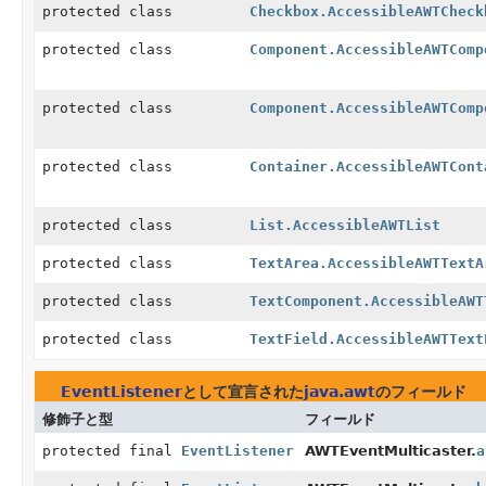
protected class
Checkbox.AccessibleAWTCheck
protected class
Component.AccessibleAWTComp
protected class
Component.AccessibleAWTComp
protected class
Container.AccessibleAWTCont
protected class
List.AccessibleAWTList
protected class
TextArea.AccessibleAWTTextA
protected class
TextComponent.AccessibleAWT
protected class
TextField.AccessibleAWTText
EventListener
として宣言された
java.awt
のフィールド
修飾子と型
フィールド
protected final
EventListener
AWTEventMulticaster.
a