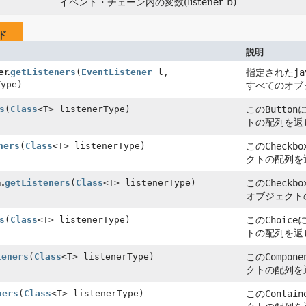
イベント・チェーン内の変数(listener-b)
ド
説明
r.
getListeners
(
EventListener
l,
指定された
ja
Type)
すべてのオブ
s
(
Class
<T> listenerType)
この
Button
トの配列を返
ners
(
Class
<T> listenerType)
この
Checkbo
クトの配列を
.
getListeners
(
Class
<T> listenerType)
この
Checkbo
オブジェクト
s
(
Class
<T> listenerType)
この
Choice
トの配列を返
teners
(
Class
<T> listenerType)
この
Compone
クトの配列を
ners
(
Class
<T> listenerType)
この
Contain