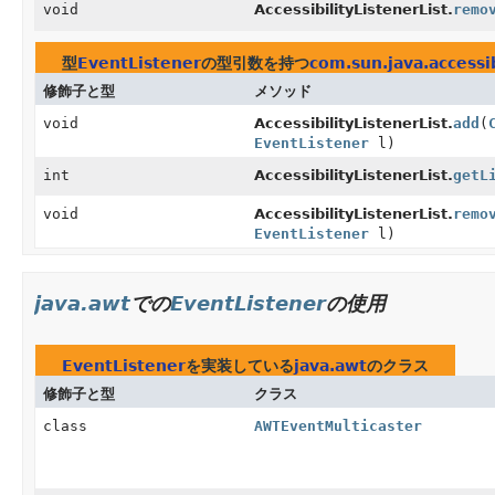
void
AccessibilityListenerList.
remo
型
EventListener
の型引数を持つ
com.sun.java.accessibi
修飾子と型
メソッド
void
AccessibilityListenerList.
add
(
EventListener
l)
int
AccessibilityListenerList.
getL
void
AccessibilityListenerList.
remo
EventListener
l)
java.awt
での
EventListener
の使用
EventListener
を実装している
java.awt
のクラス
修飾子と型
クラス
class
AWTEventMulticaster