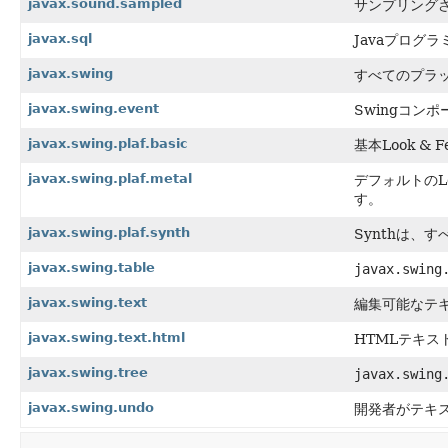
javax.sound.sampled
サンプリング
javax.sql
Javaプログ
javax.swing
すべてのプラッ
javax.swing.event
Swingコン
javax.swing.plaf.basic
基本Look 
javax.swing.plaf.metal
デフォルトのLoo
す。
javax.swing.plaf.synth
Synthは、す
javax.swing.table
javax.swing
javax.swing.text
編集可能なテ
javax.swing.text.html
HTMLテキ
javax.swing.tree
javax.swing
javax.swing.undo
開発者がテキ