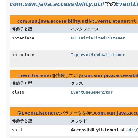
com.sun.java.accessibility.util
での
EventL
com.sun.java.accessibility.util
の
EventListener
のサ
修飾子と型
インタフェース
interface
GUIInitializedListener
interface
TopLevelWindowListener
EventListener
を実装している
com.sun.java.accessibil
修飾子と型
クラス
class
EventQueueMonitor
型
EventListener
のパラメータを持つ
com.sun.java.acces
修飾子と型
メソッド
void
AccessibilityListenerList.
add
(