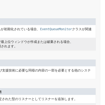
ムが初期化されている場合、
EventQueueMonitor
クラスが関連
ンで最上位ウィンドウが作成または破棄される場合、
用されます。
よび支援技術に必要な同様の内容の一部を必要とする他のシステ
明
定された型のリスナーとしてリスナーを追加します。