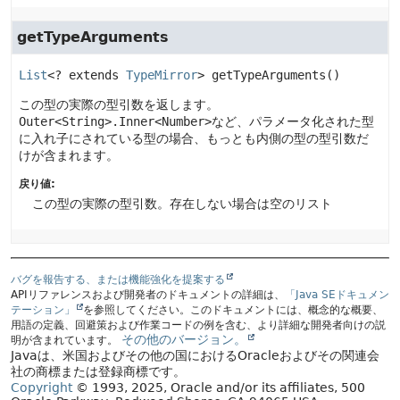
getTypeArguments
List
<? extends 
TypeMirror
>
getTypeArguments
()
この型の実際の型引数を返します。
Outer<String>.Inner<Number>
など、パラメータ化された型
に入れ子にされている型の場合、もっとも内側の型の型引数だ
けが含まれます。
戻り値:
この型の実際の型引数。存在しない場合は空のリスト
バグを報告する、または機能強化を提案する
APIリファレンスおよび開発者のドキュメントの詳細は、
「Java SEドキュメン
テーション」
を参照してください。このドキュメントには、概念的な概要、
用語の定義、回避策および作業コードの例を含む、より詳細な開発者向けの説
その他のバージョン。
明が含まれています。
Javaは、米国およびその他の国におけるOracleおよびその関連会
社の商標または登録商標です。
Copyright
© 1993, 2025, Oracle and/or its affiliates, 500