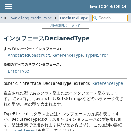
Java SE 24 & JDK 24
r
javax.lang.model.type
DeclaredType
機械翻訳について
インタフェースDeclaredType
すべてのスーパー・インタフェース:
AnnotatedConstruct
,
ReferenceType
,
TypeMirror
既知のすべてのサブインタフェース:
ErrorType
public interface 
DeclaredType
 extends 
ReferenceType
宣言された型であるクラス型またはインタフェース型を表しま
す。
これには、
java.util.Set<String>
などのパラメータ化さ
れた型や、生の型が含まれます。
TypeElement
はクラスまたはインタフェースの
要素
を表します
が、
DeclaredType
はクラスまたはインタフェースの
型
を表しま
す。型は要素で使用されます(
呼び出されます
)。
この区別の詳細
は、
TypeElement
を参照してください。