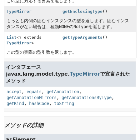
この型に対応する要素を返します。
TypeMirror
getEnclosingType
()
もっとも内側の囲むインスタンスの型を返します。囲むインス
タンスがない場合は、種類
NONE
の
NoType
を返します。
List
<? extends
getTypeArguments
()
TypeMirror
>
この型の実際の型引数を返します。
インタフェース
javax.lang.model.type.
TypeMirror
で宣言された
メソッド
accept
,
equals
,
getAnnotation
,
getAnnotationMirrors
,
getAnnotationsByType
,
getKind
,
hashCode
,
toString
メソッドの詳細
asElement