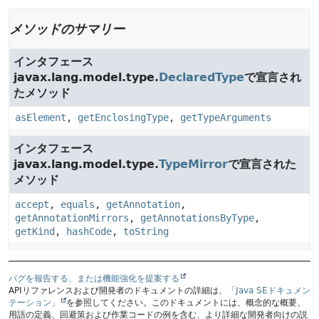
メソッドのサマリー
インタフェース
javax.lang.model.type.
DeclaredType
で宣言され
たメソッド
asElement
,
getEnclosingType
,
getTypeArguments
インタフェース
javax.lang.model.type.
TypeMirror
で宣言された
メソッド
accept
,
equals
,
getAnnotation
,
getAnnotationMirrors
,
getAnnotationsByType
,
getKind
,
hashCode
,
toString
バグを報告する、または機能強化を提案する
APIリファレンスおよび開発者のドキュメントの詳細は、
「Java SEドキュメン
テーション」
を参照してください。このドキュメントには、概念的な概要、
用語の定義、回避策および作業コードの例を含む、より詳細な開発者向けの説