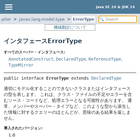
Java SE 24 & JDK 24
mpiler
javax.lang.model.type
ErrorType
機械翻訳について
インタフェースErrorType
すべてのスーパー・インタフェース:
AnnotatedConstruct
,
DeclaredType
,
ReferenceType
,
TypeMirror
public interface 
ErrorType
 extends 
DeclaredType
適切にモデル化することのできないクラスまたはインタフェース
の型を表します。
これは、クラス・ファイルの不足やエラーを含
むソース・コードなど、処理エラーとなる可能性があります。
通
常、メンバーやスーパー・タイプなど、このような型から派生し
た情報に対するクエリーのほとんどが、意味のある結果を返しま
せん。
導入されたバージョン:
1.6