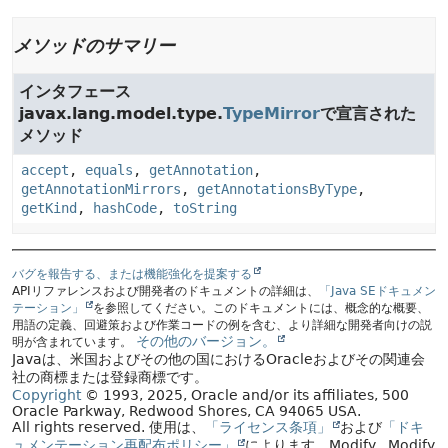
メソッドのサマリー
インタフェース
javax.lang.model.type.
TypeMirror
で宣言された
メソッド
accept
,
equals
,
getAnnotation
,
getAnnotationMirrors
,
getAnnotationsByType
,
getKind
,
hashCode
,
toString
バグを報告する、または機能強化を提案する
APIリファレンスおよび開発者のドキュメントの詳細は、
「Java SEドキュメン
テーション」
を参照してください。このドキュメントには、概念的な概要、
用語の定義、回避策および作業コードの例を含む、より詳細な開発者向けの説
その他のバージョン。
明が含まれています。
Javaは、米国およびその他の国におけるOracleおよびその関連会
社の商標または登録商標です。
Copyright
© 1993, 2025, Oracle and/or its affiliates, 500
Oracle Parkway, Redwood Shores, CA 94065 USA.
All rights reserved.
使用は、
「ライセンス条項」
および
「ドキ
ュメンテーション再配布ポリシー」
によります。
Modify
. Modify