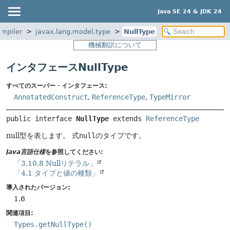
Java SE 24 & JDK 24
ompiler
javax.lang.model.type
NullType
機械翻訳について
インタフェースNullType
すべてのスーパー・インタフェース:
AnnotatedConstruct
,
ReferenceType
,
TypeMirror
public interface 
NullType
 extends 
ReferenceType
null型を表します。
式
null
のタイプです。
Java言語仕様
を参照してください:
「3.10.8 Nullリテラル」
「4.1 タイプと値の種類」
導入されたバージョン:
1.6
関連項目:
Types.getNullType()