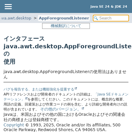
Java SE 24 & JDK 24
java.awt.desktop
AppForegroundListener
機械翻訳について
インタフェース
java.awt.desktop.AppForegroundListe
の
使用
java.awt.desktop.AppForegroundListenerの使用法はありませ
ん
バグを報告する、または機能強化を提案する
APIリファレンスおよび開発者のドキュメントの詳細は、
「Java SEドキュメン
テーション」
を参照してください。このドキュメントには、概念的な概要、
用語の定義、回避策および作業コードの例を含む、より詳細な開発者向けの説
その他のバージョン。
明が含まれています。
Javaは、米国およびその他の国におけるOracleおよびその関連会
社の商標または登録商標です。
Copyright
© 1993, 2025, Oracle and/or its affiliates, 500
Oracle Parkway, Redwood Shores, CA 94065 USA.