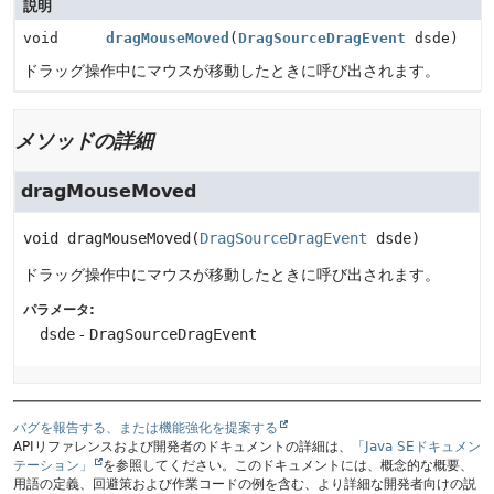
説明
void
dragMouseMoved
(
DragSourceDragEvent
dsde)
ドラッグ操作中にマウスが移動したときに呼び出されます。
メソッドの詳細
dragMouseMoved
void
dragMouseMoved
(
DragSourceDragEvent
 dsde)
ドラッグ操作中にマウスが移動したときに呼び出されます。
パラメータ:
dsde
-
DragSourceDragEvent
バグを報告する、または機能強化を提案する
APIリファレンスおよび開発者のドキュメントの詳細は、
「Java SEドキュメン
テーション」
を参照してください。このドキュメントには、概念的な概要、
用語の定義、回避策および作業コードの例を含む、より詳細な開発者向けの説