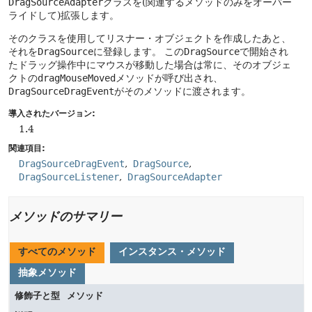
DragSourceAdapter
クラスを(関連するメソッドのみをオーバー
ライドして)拡張します。
そのクラスを使用してリスナー・オブジェクトを作成したあと、
それを
DragSource
に登録します。
この
DragSource
で開始され
たドラッグ操作中にマウスが移動した場合は常に、そのオブジェ
クトの
dragMouseMoved
メソッドが呼び出され、
DragSourceDragEvent
がそのメソッドに渡されます。
導入されたバージョン:
1.4
関連項目:
DragSourceDragEvent
DragSource
DragSourceListener
DragSourceAdapter
メソッドのサマリー
すべてのメソッド
インスタンス・メソッド
抽象メソッド
修飾子と型
メソッド