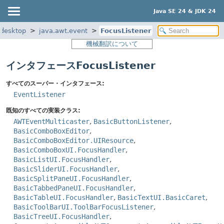
Java SE 24 & JDK 24
.desktop
java.awt.event
FocusListener
機械翻訳について
インタフェースFocusListener
すべてのスーパー・インタフェース:
EventListener
既知のすべての実装クラス:
AWTEventMulticaster
,
BasicButtonListener
,
BasicComboBoxEditor
,
BasicComboBoxEditor.UIResource
,
BasicComboBoxUI.FocusHandler
,
BasicListUI.FocusHandler
,
BasicSliderUI.FocusHandler
,
BasicSplitPaneUI.FocusHandler
,
BasicTabbedPaneUI.FocusHandler
,
BasicTableUI.FocusHandler
,
BasicTextUI.BasicCaret
,
BasicToolBarUI.ToolBarFocusListener
,
BasicTreeUI.FocusHandler
,