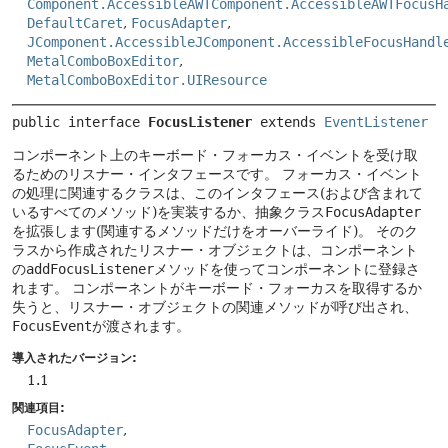
Component.AccessibleAWTComponent.AccessibleAWTFocusH
DefaultCaret
,
FocusAdapter
,
JComponent.AccessibleJComponent.AccessibleFocusHandl
MetalComboBoxEditor
,
MetalComboBoxEditor.UIResource
public interface 
FocusListener
 extends 
EventListener
コンポーネント上のキーボード・フォーカス・イベントを受け取
るためのリスナー・インタフェースです。
フォーカス・イベント
の処理に関連するクラスは、このインタフェース(および含まれて
いるすべてのメソッド)を実装するか、抽象クラス
FocusAdapter
を拡張します(関連するメソッドだけをオーバーライド)。
そのク
ラスから作成されたリスナー・オブジェクトは、コンポーネント
の
addFocusListener
メソッドを使ってコンポーネントに登録さ
れます。
コンポーネントがキーボード・フォーカスを取得するか
失うと、リスナー・オブジェクトの関連メソッドが呼び出され、
FocusEvent
が渡されます。
導入されたバージョン:
1.1
関連項目:
FocusAdapter