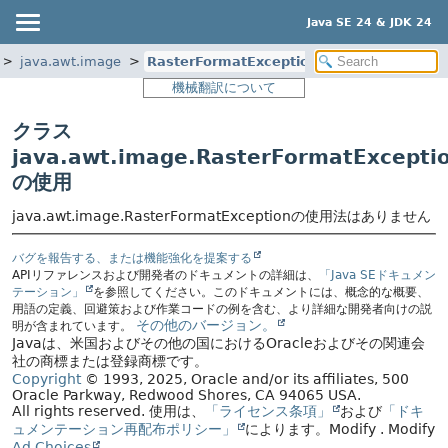
Java SE 24 & JDK 24
java.awt.image
RasterFormatException
機械翻訳について
クラス
java.awt.image.RasterFormatExcepti
の使用
java.awt.image.RasterFormatExceptionの使用法はありません
バグを報告する、または機能強化を提案する
APIリファレンスおよび開発者のドキュメントの詳細は、
「Java SEドキュメン
テーション」
を参照してください。このドキュメントには、概念的な概要、
用語の定義、回避策および作業コードの例を含む、より詳細な開発者向けの説
その他のバージョン。
明が含まれています。
Javaは、米国およびその他の国におけるOracleおよびその関連会
社の商標または登録商標です。
Copyright
© 1993, 2025, Oracle and/or its affiliates, 500
Oracle Parkway, Redwood Shores, CA 94065 USA.
All rights reserved.
使用は、
「ライセンス条項」
および
「ドキ
ュメンテーション再配布ポリシー」
によります。
Modify
. Modify
Ad Choices
.