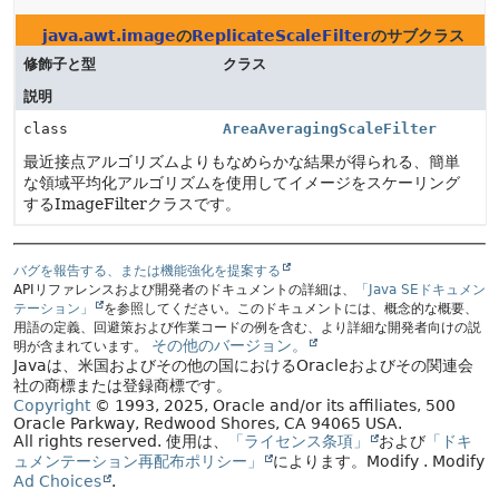
java.awt.image
の
ReplicateScaleFilter
のサブクラス
修飾子と型
クラス
説明
class
AreaAveragingScaleFilter
最近接点アルゴリズムよりもなめらかな結果が得られる、簡単
な領域平均化アルゴリズムを使用してイメージをスケーリング
するImageFilterクラスです。
バグを報告する、または機能強化を提案する
APIリファレンスおよび開発者のドキュメントの詳細は、
「Java SEドキュメン
テーション」
を参照してください。このドキュメントには、概念的な概要、
用語の定義、回避策および作業コードの例を含む、より詳細な開発者向けの説
その他のバージョン。
明が含まれています。
Javaは、米国およびその他の国におけるOracleおよびその関連会
社の商標または登録商標です。
Copyright
© 1993, 2025, Oracle and/or its affiliates, 500
Oracle Parkway, Redwood Shores, CA 94065 USA.
All rights reserved.
使用は、
「ライセンス条項」
および
「ドキ
ュメンテーション再配布ポリシー」
によります。
Modify
. Modify
Ad Choices
.