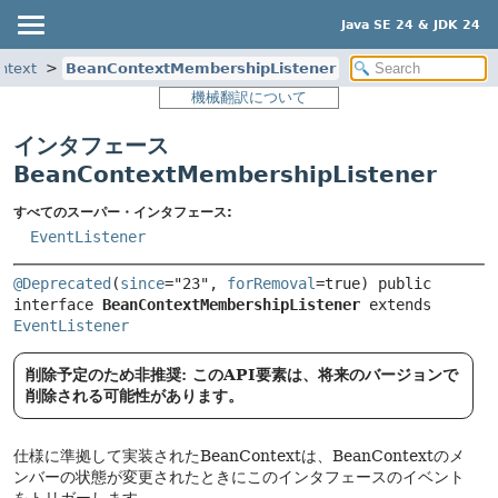
Java SE 24 & JDK 24
ntext
BeanContextMembershipListener
機械翻訳について
インタフェース
BeanContextMembershipListener
すべてのスーパー・インタフェース:
EventListener
@Deprecated
(
since
="23", 
forRemoval
=true) 
public 
interface 
BeanContextMembershipListener
 extends 
EventListener
削除予定のため非推奨: このAPI要素は、将来のバージョンで
削除される可能性があります。
仕様に準拠して実装されたBeanContextは、BeanContextのメ
ンバーの状態が変更されたときにこのインタフェースのイベント