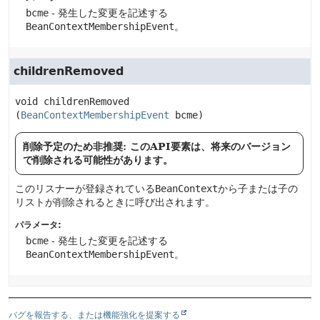
bcme
- 発生した変更を記述する
BeanContextMembershipEvent
。
childrenRemoved
void
childrenRemoved
(
BeanContextMembershipEvent
 bcme)
削除予定のため非推奨: このAPI要素は、将来のバージョン
で削除される可能性があります。
このリスナーが登録されている
BeanContext
から子または子の
リストが削除されるときに呼び出されます。
パラメータ:
bcme
- 発生した変更を記述する
BeanContextMembershipEvent
。
バグを報告する、または機能強化を提案する