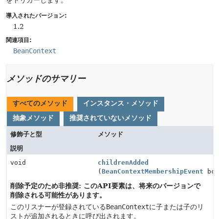
をトリガーします。
導入されたバージョン:
1.2
関連項目:
BeanContext
メソッドのサマリー
すべてのメソッド
インスタンス・メソッド
抽象メソッド
推奨されていないメソッド
修飾子と型
メソッド
説明
void
childrenAdded
(
BeanContextMembershipEvent
bcm
削除予定のため非推奨: このAPI要素は、将来のバージョンで
削除される可能性があります。
このリスナーが登録されている
BeanContext
に子または子のリ
ストが追加されるときに呼び出されます。