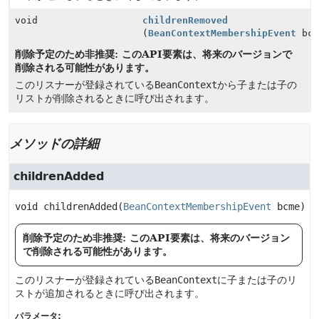
void
childrenRemoved
(
BeanContextMembershipEvent
bcm
削除予定のため非推奨: このAPI要素は、将来のバージョンで
削除される可能性があります。
このリスナーが登録されている
BeanContext
から子または子の
リストが削除されるときに呼び出されます。
メソッドの詳細
childrenAdded
void
childrenAdded
(
BeanContextMembershipEvent
 bcme)
削除予定のため非推奨: このAPI要素は、将来のバージョン
で削除される可能性があります。
このリスナーが登録されている
BeanContext
に子または子のリ
ストが追加されるときに呼び出されます。
パラメータ: