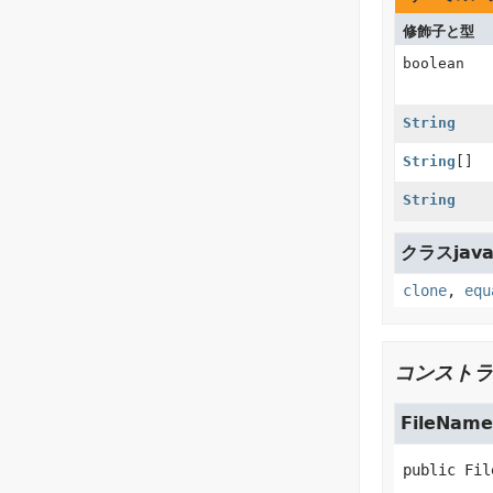
修飾子と型
boolean
String
String
[]
String
クラスjava.
clone
,
equ
コンストラ
FileName
public
Fil