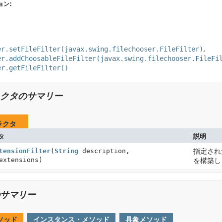
ョン:
er.setFileFilter(javax.swing.filechooser.FileFilter)
er.addChoosableFileFilter(javax.swing.filechooser.FileFi
er.getFileFilter()
クタのサマリー
ラクタ
タ
説明
tensionFilter
(
String
description,
指定され
extensions)
を構築し
サマリー
ソッド
インスタンス・メソッド
具象メソッド