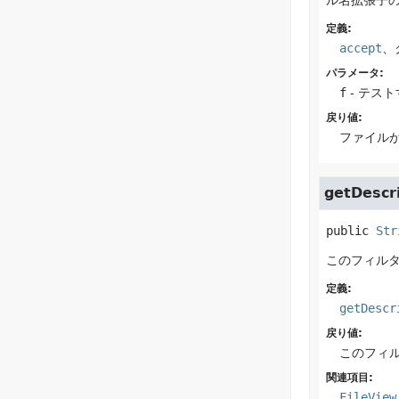
ル名拡張子の
定義:
accept
、
パラメータ:
f
- テス
戻り値:
ファイルが
getDescr
public
Str
このフィル
定義:
getDescr
戻り値:
このフィ
関連項目:
FileView