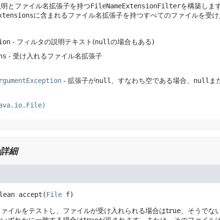
説明とファイル名拡張子を持つ
FileNameExtensionFilter
を構築しま
xtensions
に含まれるファイル名拡張子を持つすべてのファイルを受け
ion
- フィルタの説明テキスト(
null
の場合もある)
ns
- 受け入れるファイル名拡張子
rgumentException
- 拡張子が
null
、すなわち空である場合、
null
ま
ava.io.File)
詳細
lean
accept
(
File
 f)
ァイルをテストし、ファイルが受け入れられる場合はtrue、そうでない場