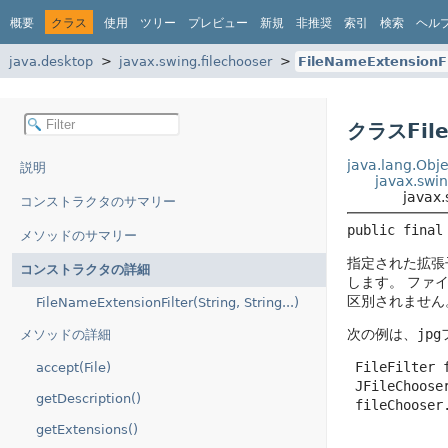
概要
クラス
使用
ツリー
プレビュー
新規
非推奨
索引
検索
ヘル
java.desktop
javax.swing.filechooser
FileNameExtensionFi
クラスFile
java.lang.Obje
説明
javax.swin
javax.
コンストラクタのサマリー
public final
メソッドのサマリー
指定された拡張
コンストラクタの詳細
します。
ファイ
区別されません
FileNameExtensionFilter(String, String...)
次の例は、
jpg
メソッドの詳細
 FileFilter 
accept(File)
 JFileChooser
getDescription()
 fileChooser
getExtensions()