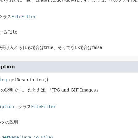
いずれかに一致する場合はtrueが返されます。または、そのファイル
クラス
FileFilter
トする
File
受け入れられる場合はtrue、そうでない場合はfalse
iption
ing
getDescription
()
タの説明です。
たとえば: 「JPG and GIF Images」
iption
、クラス
FileFilter
ルタの説明
.getName(java.io.File)