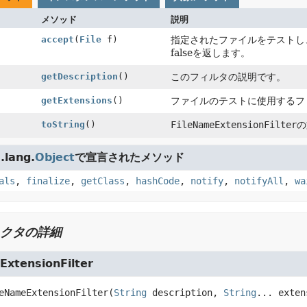
メソッド
説明
accept
(
File
f)
指定されたファイルをテストし
falseを返します。
getDescription
()
このフィルタの説明です。
getExtensions
()
ファイルのテストに使用するフ
toString
()
FileNameExtensionFilter
の
lang.
Object
で宣言されたメソッド
als
,
finalize
,
getClass
,
hashCode
,
notify
,
notifyAll
,
wa
クタの詳細
ExtensionFilter
eNameExtensionFilter
(
String
 description, 
String
... exten