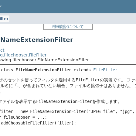
プ
lter
機械翻訳について
NameExtensionFilter
ct
g.filechooser.FileFilter
swing.filechooser.FileNameExtensionFilter
 class 
FileNameExtensionFilter
extends 
FileFilter
子のセットを使ってフィルタを適用する
FileFilter
の実装です。
ファ
ル名に「.」が含まれていない場合、ファイル名拡張子はありません。
。
ファイルを表示する
FileNameExtensionFilter
を作成します。
filter = new FileNameExtensionFilter("JPEG file", "jpg", 
 fileChooser = ...;

.addChoosableFileFilter(filter);
