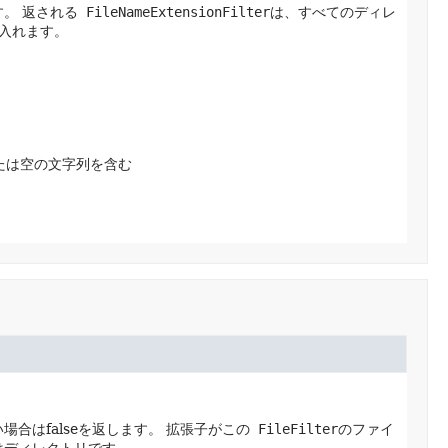
す。
返される
FileNameExtensionFilter
は、すべてのディレ
入れます。
たは空の文字列を含む
合はfalseを返します。
拡張子がこの
FileFilter
のファイ