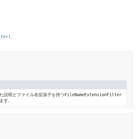
lter)
た説明とファイル名拡張子を持つ
FileNameExtensionFilter
ます。