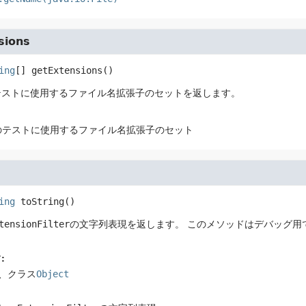
sions
ing
[]
getExtensions
()
テストに使用するファイル名拡張子のセットを返します。
のテストに使用するファイル名拡張子のセット
ing
toString
()
tensionFilter
の文字列表現を返します。
このメソッドはデバッグ用
:
、クラス
Object