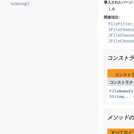
導入されたバージ
toString()
1.6
関連項目:
FileFilter
JFileChoos
JFileChoos
JFileChoos
コンストラ
コンスト
コンストラク
FileNameEx
String
... 
メソッドの
すべてのメ