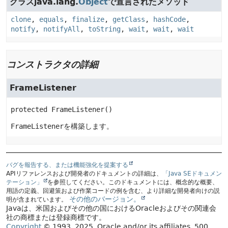
クラスjava.lang.
Object
で宣言されたメソッド
clone
,
equals
,
finalize
,
getClass
,
hashCode
,
notify
,
notifyAll
,
toString
,
wait
,
wait
,
wait
コンストラクタの詳細
FrameListener
protected
FrameListener
()
FrameListener
を構築します。
バグを報告する、または機能強化を提案する
APIリファレンスおよび開発者のドキュメントの詳細は、
「Java SEドキュメン
テーション」
を参照してください。このドキュメントには、概念的な概要、
用語の定義、回避策および作業コードの例を含む、より詳細な開発者向けの説
その他のバージョン。
明が含まれています。
Javaは、米国およびその他の国におけるOracleおよびその関連会
社の商標または登録商標です。
Copyright
© 1993, 2025, Oracle and/or its affiliates, 500