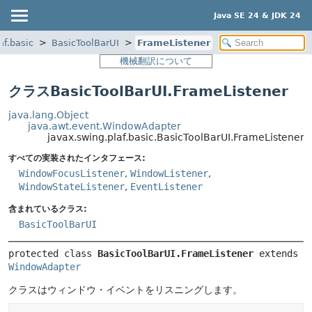
Java SE 24 & JDK 24
af.basic
BasicToolBarUI
FrameListener
機械翻訳について
クラスBasicToolBarUI.FrameListener
java.lang.Object
java.awt.event.WindowAdapter
javax.swing.plaf.basic.BasicToolBarUI.FrameListener
すべての実装されたインタフェース:
WindowFocusListener
,
WindowListener
,
WindowStateListener
,
EventListener
含まれているクラス:
BasicToolBarUI
protected class 
BasicToolBarUI.FrameListener
extends 
WindowAdapter
クラスはウィンドウ・イベントをリスニングします。