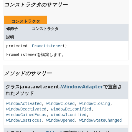
コンストラクタのサマリー
コンストラクタ
修飾子
コンストラクタ
説明
protected
FrameListener
()
FrameListener
を構築します。
メソッドのサマリー
クラスjava.awt.event.
WindowAdapter
で宣言さ
れたメソッド
windowActivated
,
windowClosed
,
windowClosing
,
windowDeactivated
,
windowDeiconified
,
windowGainedFocus
,
windowIconified
,
windowLostFocus
,
windowOpened
,
windowStateChanged