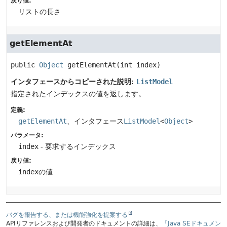
戻り値:
リストの長さ
getElementAt
public
Object
getElementAt
(int index)
インタフェースからコピーされた説明:
ListModel
指定されたインデックスの値を返します。
定義:
getElementAt
、インタフェース
ListModel
<
Object
>
パラメータ:
index
- 要求するインデックス
戻り値:
index
の値
バグを報告する、または機能強化を提案する
APIリファレンスおよび開発者のドキュメントの詳細は、
「Java SEドキュメン