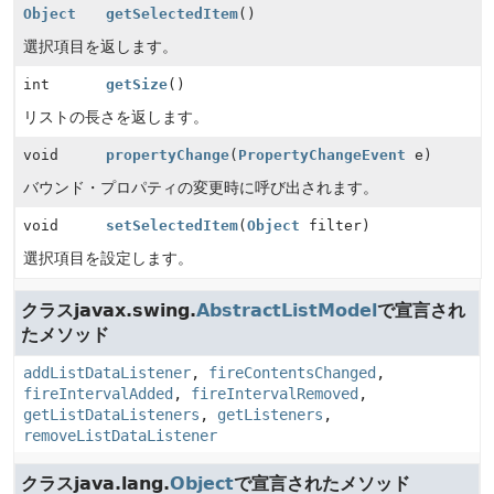
Object
getSelectedItem
()
選択項目を返します。
int
getSize
()
リストの長さを返します。
void
propertyChange
(
PropertyChangeEvent
e)
バウンド・プロパティの変更時に呼び出されます。
void
setSelectedItem
(
Object
filter)
選択項目を設定します。
クラスjavax.swing.
AbstractListModel
で宣言され
たメソッド
addListDataListener
,
fireContentsChanged
,
fireIntervalAdded
,
fireIntervalRemoved
,
getListDataListeners
,
getListeners
,
removeListDataListener
クラスjava.lang.
Object
で宣言されたメソッド