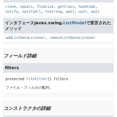
clone
,
equals
,
finalize
,
getClass
,
hashCode
,
notify
,
notifyAll
,
toString
,
wait
,
wait
,
wait
インタフェースjavax.swing.
ListModel
で宣言された
メソッド
addListDataListener
,
removeListDataListener
フィールド詳細
filters
protected
FileFilter
[]
filters
ファイル・フィルタの配列。
コンストラクタの詳細