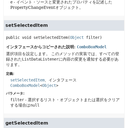
e
- イベント・ソースと変更されたプロパティを記述した
PropertyChangeEventオブジェクト。
setSelectedItem
public
void
setSelectedItem
(
Object
 filter)
インタフェースからコピーされた説明:
ComboBoxModel
選択項目を設定します。
このメソッドの実装では、すべての登
録された
ListDataListener
に内容の変更を通知する必要があ
ります。
定義:
setSelectedItem
、インタフェース
ComboBoxModel
<
Object
>
パラメータ:
filter
- 選択するリスト・オブジェクトまたは選択をクリア
する場合は
null
getSelectedItem