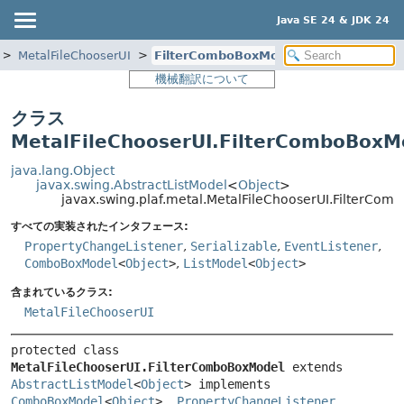
Java SE 24 & JDK 24
MetalFileChooserUI
FilterComboBoxModel
機械翻訳について
クラス
MetalFileChooserUI.FilterComboBoxM
java.lang.Object
javax.swing.AbstractListModel
<
Object
>
javax.swing.plaf.metal.MetalFileChooserUI.FilterCo
すべての実装されたインタフェース:
PropertyChangeListener
,
Serializable
,
EventListener
,
ComboBoxModel
<
Object
>
,
ListModel
<
Object
>
含まれているクラス:
MetalFileChooserUI
protected class 
MetalFileChooserUI.FilterComboBoxModel
extends 
AbstractListModel
<
Object
> implements 
ComboBoxModel
<
Object
>, 
PropertyChangeListener