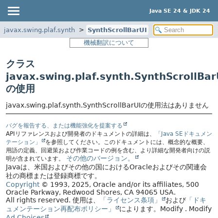
Java SE 24 & JDK 24
javax.swing.plaf.synth
SynthScrollBarUI
機械翻訳について
クラス
javax.swing.plaf.synth.SynthScrollBar
の使用
javax.swing.plaf.synth.SynthScrollBarUIの使用法はありません
バグを報告する、または機能強化を提案する
APIリファレンスおよび開発者のドキュメントの詳細は、
「Java SEドキュメン
テーション」
を参照してください。このドキュメントには、概念的な概要、
用語の定義、回避策および作業コードの例を含む、より詳細な開発者向けの説
その他のバージョン。
明が含まれています。
Javaは、米国およびその他の国におけるOracleおよびその関連会
社の商標または登録商標です。
Copyright
© 1993, 2025, Oracle and/or its affiliates, 500
Oracle Parkway, Redwood Shores, CA 94065 USA.
All rights reserved.
使用は、
「ライセンス条項」
および
「ドキ
ュメンテーション再配布ポリシー」
によります。
Modify
. Modify
Ad Choices
.