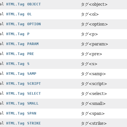
nal
HTML.Tag
OBJECT
タグ<object>
nal
HTML.Tag
OL
タグ<ol>
nal
HTML.Tag
OPTION
タグ<option>
nal
HTML.Tag
P
タグ<p>
nal
HTML.Tag
PARAM
タグ<param>
nal
HTML.Tag
PRE
タグ<pre>
nal
HTML.Tag
S
タグ<s>
nal
HTML.Tag
SAMP
タグ<samp>
nal
HTML.Tag
SCRIPT
タグ<script>
nal
HTML.Tag
SELECT
タグ<select>
nal
HTML.Tag
SMALL
タグ<small>
nal
HTML.Tag
SPAN
タグ<span>
nal
HTML.Tag
STRIKE
タグ<strike>