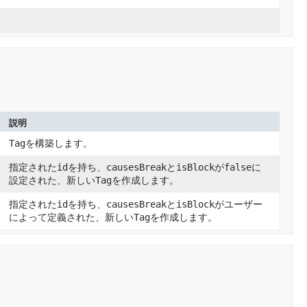
説明
Tag
を構築します。
指定された
id
を持ち、
causesBreak
と
isBlock
が
false
に
設定された、新しい
Tag
を作成します。
指定された
id
を持ち、
causesBreak
と
isBlock
がユーザー
によって定義された、新しい
Tag
を作成します。