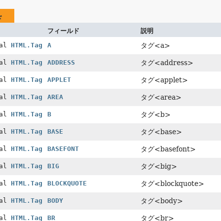
ド
フィールド
説明
nal
HTML.Tag
A
タグ<a>
nal
HTML.Tag
ADDRESS
タグ<address>
nal
HTML.Tag
APPLET
タグ<applet>
nal
HTML.Tag
AREA
タグ<area>
nal
HTML.Tag
B
タグ<b>
nal
HTML.Tag
BASE
タグ<base>
nal
HTML.Tag
BASEFONT
タグ<basefont>
nal
HTML.Tag
BIG
タグ<big>
nal
HTML.Tag
BLOCKQUOTE
タグ<blockquote>
nal
HTML.Tag
BODY
タグ<body>
nal
HTML.Tag
BR
タグ<br>