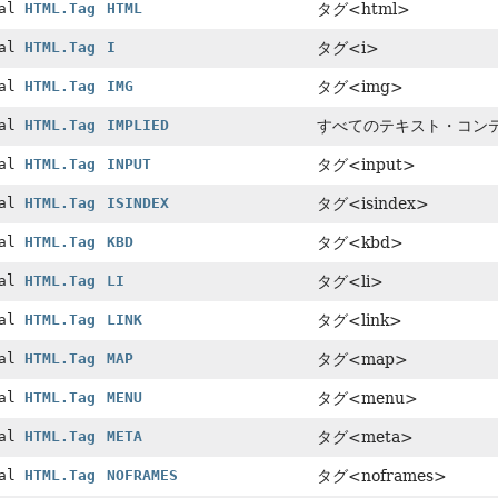
nal
HTML.Tag
HTML
タグ<html>
nal
HTML.Tag
I
タグ<i>
nal
HTML.Tag
IMG
タグ<img>
nal
HTML.Tag
IMPLIED
すべてのテキスト・コン
nal
HTML.Tag
INPUT
タグ<input>
nal
HTML.Tag
ISINDEX
タグ<isindex>
nal
HTML.Tag
KBD
タグ<kbd>
nal
HTML.Tag
LI
タグ<li>
nal
HTML.Tag
LINK
タグ<link>
nal
HTML.Tag
MAP
タグ<map>
nal
HTML.Tag
MENU
タグ<menu>
nal
HTML.Tag
META
タグ<meta>
nal
HTML.Tag
NOFRAMES
タグ<noframes>