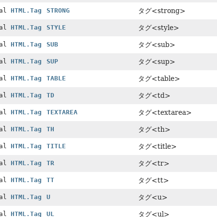
nal
HTML.Tag
STRONG
タグ<strong>
nal
HTML.Tag
STYLE
タグ<style>
nal
HTML.Tag
SUB
タグ<sub>
nal
HTML.Tag
SUP
タグ<sup>
nal
HTML.Tag
TABLE
タグ<table>
nal
HTML.Tag
TD
タグ<td>
nal
HTML.Tag
TEXTAREA
タグ<textarea>
nal
HTML.Tag
TH
タグ<th>
nal
HTML.Tag
TITLE
タグ<title>
nal
HTML.Tag
TR
タグ<tr>
nal
HTML.Tag
TT
タグ<tt>
nal
HTML.Tag
U
タグ<u>
nal
HTML.Tag
UL
タグ<ul>