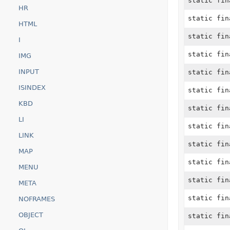
static fi
HR
static fi
HTML
static fi
I
static fi
IMG
INPUT
static fi
ISINDEX
static fi
KBD
static fi
LI
static fi
LINK
static fi
MAP
static fi
MENU
static fi
META
static fi
NOFRAMES
OBJECT
static fi