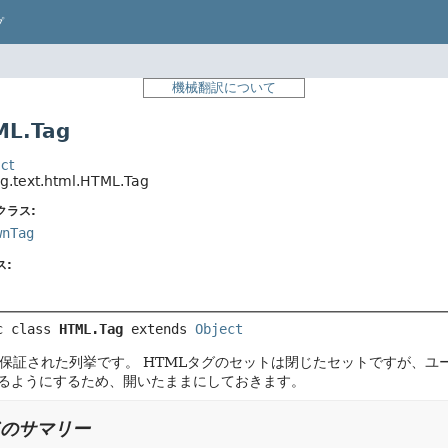
プ
機械翻訳について
L.Tag
ct
ng.text.html.HTML.Tag
クラス:
wnTag
ス:
c class 
HTML.Tag
extends 
Object
型保証された列挙です。
HTMLタグのセットは閉じたセットですが、ユ
るようにするため、開いたままにしておきます。
のサマリー