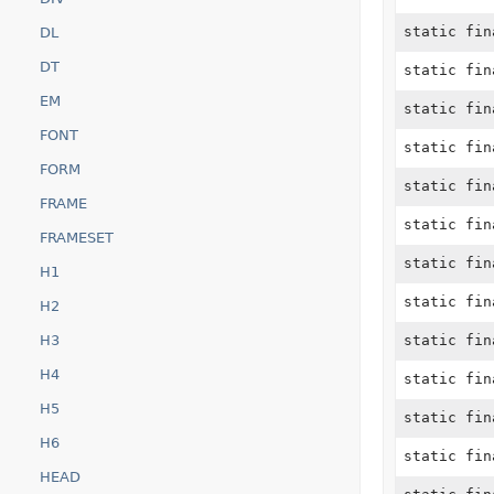
static fi
DL
DT
static fi
EM
static fi
FONT
static fi
FORM
static fi
FRAME
static fi
FRAMESET
static fi
H1
static fi
H2
H3
static fi
H4
static fi
H5
static fi
H6
static fi
HEAD