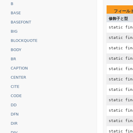
B
フィール
BASE
修飾子と型
BASEFONT
static fi
BIG
static fi
BLOCKQUOTE
static fi
BODY
static fi
BR
CAPTION
static fi
CENTER
static fi
CITE
static fi
CODE
static fi
DD
static fi
DFN
static fi
DIR
static fi
DIV