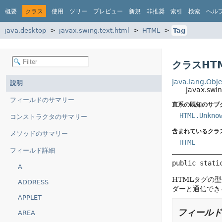
概要
クラス
使用
ツリー
プレビュー
新規
非推奨
索引
検索
ヘル
java.desktop
javax.swing.text.html
HTML
Tag
クラスHTM
java.lang.Obje
説明
javax.swi
フィールドのサマリー
直系の既知のサブ
HTML.Unkno
コンストラクタのサマリー
含まれているクラ
メソッドのサマリー
HTML
フィールド詳細
public stati
A
HTMLタグの
ADDRESS
ダーと通信でき
APPLET
フィールド
AREA