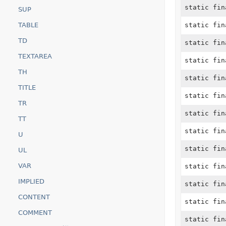
static fi
SUP
TABLE
static fi
TD
static fi
TEXTAREA
static fi
TH
static fi
TITLE
static fi
TR
static fi
TT
static fi
U
static fi
UL
VAR
static fi
IMPLIED
static fi
CONTENT
static fi
COMMENT
static fi