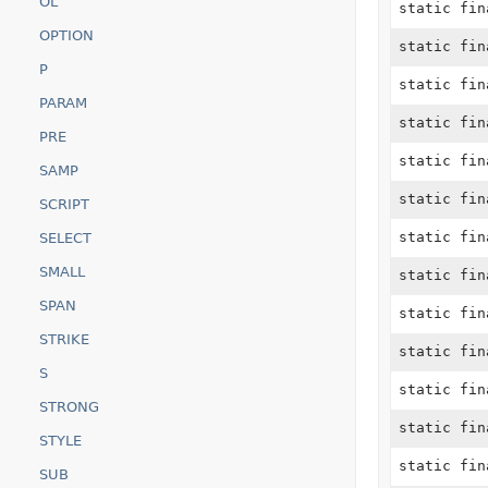
OL
static fi
OPTION
static fi
P
static fi
PARAM
static fi
PRE
static fi
SAMP
static fi
SCRIPT
static fi
SELECT
SMALL
static fi
SPAN
static fi
STRIKE
static fi
S
static fi
STRONG
static fi
STYLE
static fi
SUB