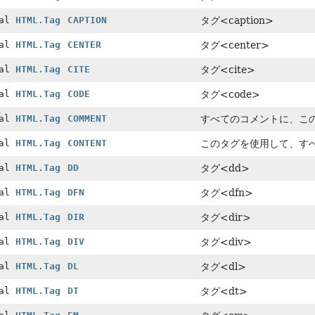
nal
HTML.Tag
CAPTION
タグ<caption>
nal
HTML.Tag
CENTER
タグ<center>
nal
HTML.Tag
CITE
タグ<cite>
nal
HTML.Tag
CODE
タグ<code>
nal
HTML.Tag
COMMENT
すべてのコメントに、こ
nal
HTML.Tag
CONTENT
このタグを使用して、す
nal
HTML.Tag
DD
タグ<dd>
nal
HTML.Tag
DFN
タグ<dfn>
nal
HTML.Tag
DIR
タグ<dir>
nal
HTML.Tag
DIV
タグ<div>
nal
HTML.Tag
DL
タグ<dl>
nal
HTML.Tag
DT
タグ<dt>