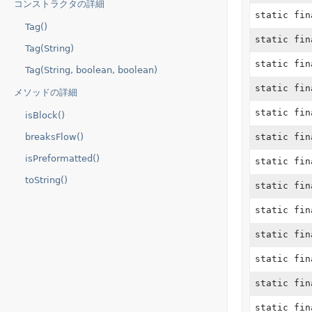
コンストラクタの詳細
static fi
Tag()
static fi
Tag(String)
static fi
Tag(String, boolean, boolean)
static fi
メソッドの詳細
static fi
isBlock()
breaksFlow()
static fi
isPreformatted()
static fi
toString()
static fi
static fi
static fi
static fi
static fi
static fi