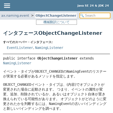
Java SE 24 & JDK 24
vax.naming.event
ObjectChangeListener
機械翻訳について
インタフェースObjectChangeListener
すべてのスーパー・インタフェース:
EventListener
,
NamingListener
public interface 
ObjectChangeListener
 extends 
NamingListener
イベント・タイプが
OBJECT_CHANGED
の
NamingEvent
のリスナー
が実装する必要があるメソッドを指定します。
OBJECT_CHANGED
イベント・タイプは、(内容)でオブジェクトが
変更された場合に起動されます。
つまり、イベントの属性が変
更、追加、削除されているか、あるいはオブジェクト自体が置き
換えられている可能性があります。
オブジェクトがどのように変
更されたかを判断するには、
NamingEvent
の古いバインディング
と新しいバインディングを調べます。