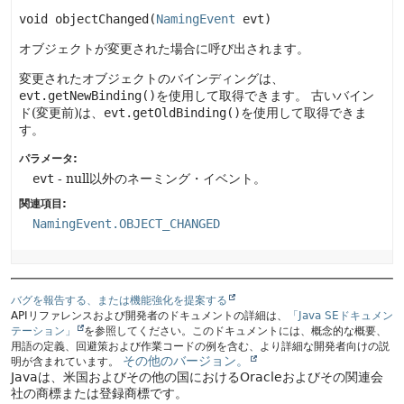
void
objectChanged
(
NamingEvent
 evt)
オブジェクトが変更された場合に呼び出されます。
変更されたオブジェクトのバインディングは、
evt.getNewBinding()
を使用して取得できます。
古いバイン
ド(変更前)は、
evt.getOldBinding()
を使用して取得できま
す。
パラメータ:
evt
- null以外のネーミング・イベント。
関連項目:
NamingEvent.OBJECT_CHANGED
バグを報告する、または機能強化を提案する
APIリファレンスおよび開発者のドキュメントの詳細は、
「Java SEドキュメン
テーション」
を参照してください。このドキュメントには、概念的な概要、
用語の定義、回避策および作業コードの例を含む、より詳細な開発者向けの説
その他のバージョン。
明が含まれています。
Javaは、米国およびその他の国におけるOracleおよびその関連会
社の商標または登録商標です。