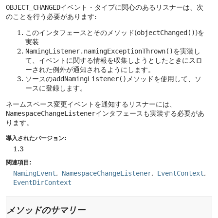
OBJECT_CHANGED
イベント・タイプに関心のあるリスナーは、次
のことを行う必要があります:
このインタフェースとそのメソッド(
objectChanged()
)を
実装
NamingListener.namingExceptionThrown()
を実装し
て、イベントに関する情報を収集しようとしたときにスロ
ーされた例外が通知されるようにします。
ソースの
addNamingListener()
メソッドを使用して、ソ
ースに登録します。
ネームスペース変更イベントを通知するリスナーには、
NamespaceChangeListener
インタフェースも実装する必要があ
ります。
導入されたバージョン:
1.3
関連項目:
NamingEvent
NamespaceChangeListener
EventContext
EventDirContext
メソッドのサマリー