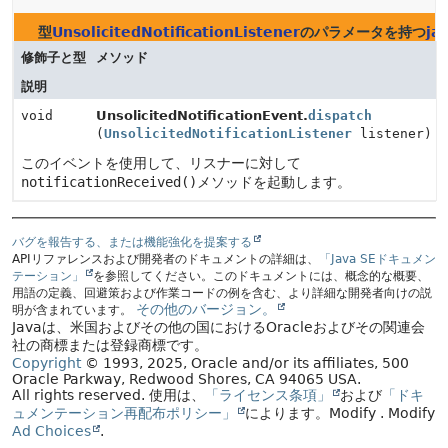
型
UnsolicitedNotificationListener
のパラメータを持つ
ja
修飾子と型
メソッド
説明
void
UnsolicitedNotificationEvent.
dispatch
(
UnsolicitedNotificationListener
listener)
このイベントを使用して、リスナーに対して
notificationReceived()
メソッドを起動します。
バグを報告する、または機能強化を提案する
APIリファレンスおよび開発者のドキュメントの詳細は、
「Java SEドキュメン
テーション」
を参照してください。このドキュメントには、概念的な概要、
用語の定義、回避策および作業コードの例を含む、より詳細な開発者向けの説
その他のバージョン。
明が含まれています。
Javaは、米国およびその他の国におけるOracleおよびその関連会
社の商標または登録商標です。
Copyright
© 1993, 2025, Oracle and/or its affiliates, 500
Oracle Parkway, Redwood Shores, CA 94065 USA.
All rights reserved.
使用は、
「ライセンス条項」
および
「ドキ
ュメンテーション再配布ポリシー」
によります。
Modify
. Modify
Ad Choices
.