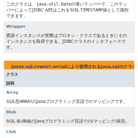
このクラスは、
java.util.Date
の薄いラッパーで、このラッ
パーによってJDBC APIはこれをSQL
TIMESTAMP
値として識別
できます。
Wrapper
委譲インスタンスが実際はプロキシ・クラスであるときにその
インスタンスを取得できる、JDBCクラスのインタフェースで
す。
javax.sql.rowset.serial
により使用される
java.sql
のクラス
クラス
説明
Array
SQL型
ARRAY
のJavaプログラミング言語でのマッピングです。
Blob
SQL
BLOB
値のJavaプログラミング言語での(マッピング)表現。
Clob