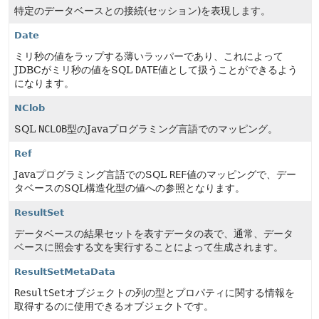
特定のデータベースとの接続(セッション)を表現します。
Date
ミリ秒の値をラップする薄いラッパーであり、これによって
JDBCがミリ秒の値をSQL
DATE
値として扱うことができるよう
になります。
NClob
SQL
NCLOB
型のJavaプログラミング言語でのマッピング。
Ref
Javaプログラミング言語でのSQL
REF
値のマッピングで、デー
タベースのSQL構造化型の値への参照となります。
ResultSet
データベースの結果セットを表すデータの表で、通常、データ
ベースに照会する文を実行することによって生成されます。
ResultSetMetaData
ResultSet
オブジェクトの列の型とプロパティに関する情報を
取得するのに使用できるオブジェクトです。