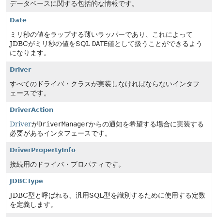
データベースに関する包括的な情報です。
Date
ミリ秒の値をラップする薄いラッパーであり、これによって
JDBCがミリ秒の値をSQL
DATE
値として扱うことができるよう
になります。
Driver
すべてのドライバ・クラスが実装しなければならないインタフ
ェースです。
DriverAction
Driver
が
DriverManager
からの通知を希望する場合に実装する
必要があるインタフェースです。
DriverPropertyInfo
接続用のドライバ・プロパティです。
JDBCType
JDBC型と呼ばれる、汎用SQL型を識別するために使用する定数
を定義します。