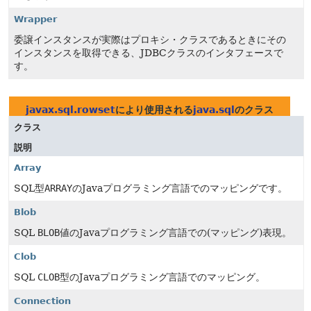
Wrapper
委譲インスタンスが実際はプロキシ・クラスであるときにその
インスタンスを取得できる、JDBCクラスのインタフェースで
す。
javax.sql.rowset
により使用される
java.sql
のクラス
クラス
説明
Array
SQL型
ARRAY
のJavaプログラミング言語でのマッピングです。
Blob
SQL
BLOB
値のJavaプログラミング言語での(マッピング)表現。
Clob
SQL
CLOB
型のJavaプログラミング言語でのマッピング。
Connection