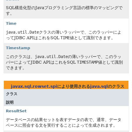
SQL構造化型のJavaプログラミング言語の標準のマッピングで
す。
Time
java.util.Date
クラスの薄いラッパーで、このラッパーによ
ってJDBC APIはこれをSQL
TIME
値として識別できます。
Timestamp
このクラスは、
java.util.Date
の薄いラッパーで、このラッ
パーによってJDBC APIはこれをSQL
TIMESTAMP
値として識別
できます。
javax.sql.rowset.spi
により使用される
java.sql
のクラス
クラス
説明
ResultSet
データベースの結果セットを表すデータの表で、通常、データ
ベースに照会する文を実行することによって生成されます。