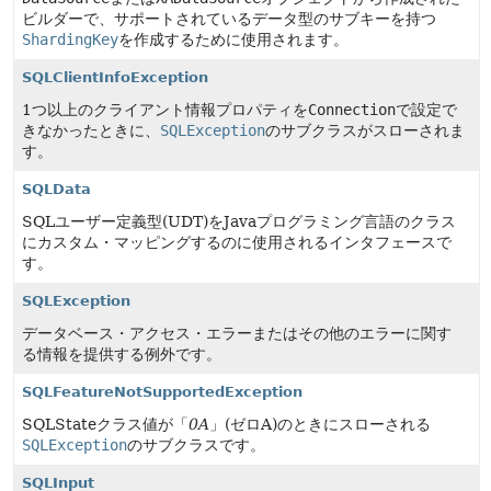
ビルダーで、サポートされているデータ型のサブキーを持つ
ShardingKey
を作成するために使用されます。
SQLClientInfoException
1つ以上のクライアント情報プロパティを
Connection
で設定で
きなかったときに、
SQLException
のサブクラスがスローされま
す。
SQLData
SQLユーザー定義型(UDT)をJavaプログラミング言語のクラス
にカスタム・マッピングするのに使用されるインタフェースで
す。
SQLException
データベース・アクセス・エラーまたはその他のエラーに関す
る情報を提供する例外です。
SQLFeatureNotSupportedException
SQLStateクラス値が「
0A
」(ゼロA)のときにスローされる
SQLException
のサブクラスです。
SQLInput