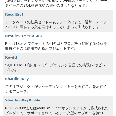
Javaプログラミング言語でのSQL
REF
値のマッピングで、デー
タベースのSQL構造化型の値への参照となります。
ResultSet
データベースの結果セットを表すデータの表で、通常、データ
ベースに照会する文を実行することによって生成されます。
ResultSetMetaData
ResultSet
オブジェクトの列の型とプロパティに関する情報を
取得するのに使用できるオブジェクトです。
RowId
SQL ROWID値のJavaプログラミング言語での表現(マッピン
グ)です。
ShardingKey
このオブジェクトがシャーディング・キーを表すことを示すイ
ンタフェース。
ShardingKeyBuilder
DataSource
または
XADataSource
オブジェクトから作成された
ビルダーで、サポートされているデータ型のサブキーを持つ