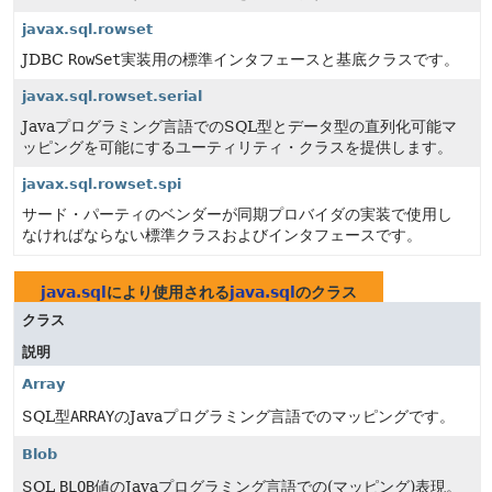
javax.sql.rowset
JDBC
RowSet
実装用の標準インタフェースと基底クラスです。
javax.sql.rowset.serial
Javaプログラミング言語でのSQL型とデータ型の直列化可能マ
ッピングを可能にするユーティリティ・クラスを提供します。
javax.sql.rowset.spi
サード・パーティのベンダーが同期プロバイダの実装で使用し
なければならない標準クラスおよびインタフェースです。
java.sql
により使用される
java.sql
のクラス
クラス
説明
Array
SQL型
ARRAY
のJavaプログラミング言語でのマッピングです。
Blob
SQL
BLOB
値のJavaプログラミング言語での(マッピング)表現。