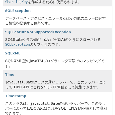
ShardingKey
を作成するために使用されます。
SQLException
データベース・アクセス・エラーまたはその他のエラーに関す
る情報を提供する例外です。
SQLFeatureNotSupportedException
SQLStateクラス値が「
0A
」(ゼロA)のときにスローされる
SQLException
のサブクラスです。
SQLXML
SQL XML型のJavaTMプログラミング言語でのマッピングで
す。
Time
java.util.Date
クラスの薄いラッパーで、このラッパーによ
ってJDBC APIはこれをSQL
TIME
値として識別できます。
Timestamp
このクラスは、
java.util.Date
の薄いラッパーで、このラッ
パーによってJDBC APIはこれをSQL
TIMESTAMP
値として識別
できます。