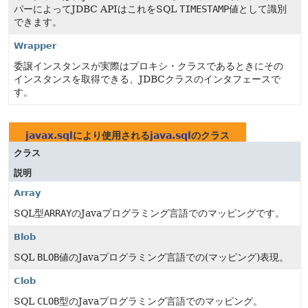
パーによってJDBC APIはこれをSQL
TIMESTAMP
値として識別
できます。
Wrapper
委譲インスタンスが実際はプロキシ・クラスであるときにその
インスタンスを取得できる、JDBCクラスのインタフェースで
す。
javax.sql
により使用される
java.sql
のクラス
クラス
説明
Array
SQL型
ARRAY
のJavaプログラミング言語でのマッピングです。
Blob
SQL
BLOB
値のJavaプログラミング言語での(マッピング)表現。
Clob
SQL
CLOB
型のJavaプログラミング言語でのマッピング。