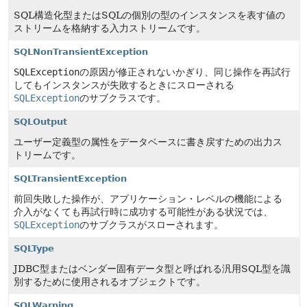
SQL構造化型またはSQLの個別の型のインスタンスを表す値の
ストリームを格納する入力ストリームです。
SQLNonTransientException
SQLException
の原因が修正されないかぎり、同じ操作を再試行
してもインスタンスが失敗するときにスローされる
SQLException
のサブクラスです。
SQLOutput
ユーザー定義型の属性をデータベースに書き戻すための出力ス
トリームです。
SQLTransientException
前回失敗した操作が、アプリケーション・レベルの機能による
介入がなくても再試行時に成功する可能性がある状況では、
SQLException
のサブクラスがスローされます。
SQLType
JDBC型またはベンダー固有データ型と呼ばれる汎用SQL型を識
別するために使用されるオブジェクトです。
SQLWarning