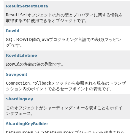
ResultSetMetaData
ResultSet
オブジェクトの列の型とプロパティに関する情報を
取得するのに使用できるオブジェクトです。
RowId
SQL ROWID値のJavaプログラミング言語での表現(マッピン
グ)です。
RowIdLifetime
RowIdの寿命の値の列挙です。
Savepoint
Connection.rollback
メソッドから参照される現在のトランザ
クション内のポイントであるセーブポイントの表現です。
ShardingKey
このオブジェクトがシャーディング・キーを表すことを示すイ
ンタフェース。
ShardingKeyBuilder
DataSource
または
XADataSource
オブジェクトから作成された