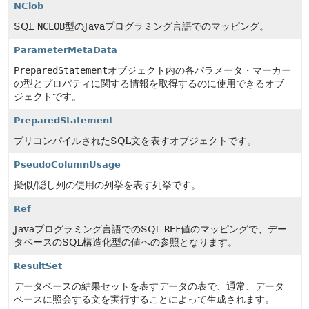
NClob
SQL
NCLOB
型のJavaプログラミング言語でのマッピング。
ParameterMetaData
PreparedStatement
オブジェクト内の各パラメータ・マーカー
の型とプロパティに関する情報を取得するのに使用できるオブ
ジェクトです。
PreparedStatement
プリコンパイルされたSQL文を表すオブジェクトです。
PseudoColumnUsage
擬似/隠し列の使用の列挙を表す列挙です。
Ref
Javaプログラミング言語でのSQL
REF
値のマッピングで、デー
タベースのSQL構造化型の値への参照となります。
ResultSet
データベースの結果セットを表すデータの表で、通常、データ
ベースに照会する文を実行することによって生成されます。