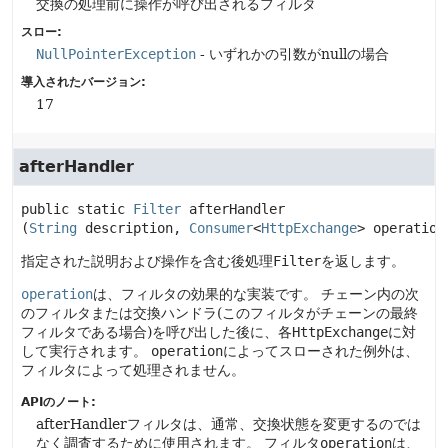
交換の処理前に操作が呼び出されるフィルタ
スロー:
NullPointerException
- いずれかの引数がnullの場合
導入されたバージョン:
17
afterHandler
public static
Filter
afterHandler
(
String
 description, 
Consumer
<
HttpExchange
> operation
指定された説明および操作を含む後処理
Filter
を返します。
operation
は、フィルタの効果的な実装です。
チェーン内の次
のフィルタまたは交換ハンドラ(このフィルタがチェーンの最終
フィルタである場合)を呼び出した後に、各
HttpExchange
に対
して実行されます。
operation
によってスローされた例外は、
フィルタによって処理されません。
APIのノート:
afterHandlerフィルタは、通常、交換状態を変更するのでは
なく調査するために使用されます。
フィルタ
operation
は、