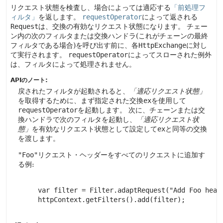
リクエスト状態を検査し、場合によっては適応する
「前処理フ
ィルタ」
を返します。
requestOperator
によって返される
Request
は、交換の有効なリクエスト状態になります。
チェー
ン内の次のフィルタまたは交換ハンドラ(これがチェーンの最終
フィルタである場合)を呼び出す前に、各
HttpExchange
に対し
て実行されます。
requestOperator
によってスローされた例外
は、フィルタによって処理されません。
APIのノート:
戻されたフィルタが起動されると、
「適応リクエスト状態」
を取得するために、まず指定された交換
ex
を使用して
requestOperator
を起動します。
次に、チェーンまたは交
換ハンドラで次のフィルタを起動し、
「適応リクエスト状
態」
を有効なリクエスト状態として設定して
ex
と同等の交換
を渡します。
"Foo"
リクエスト・ヘッダーをすべてのリクエストに追加す
る例:
     var filter = Filter.adaptRequest("Add Foo heade
     httpContext.getFilters().add(filter);
