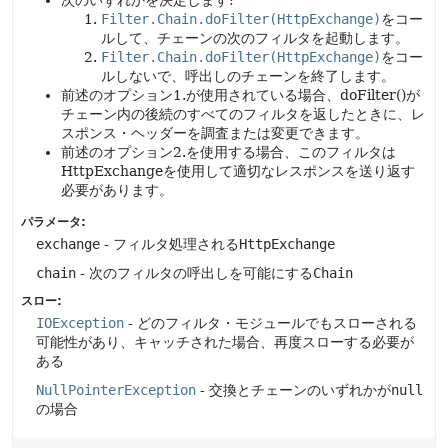
次のいずれかを決定します:
Filter.Chain.doFilter(HttpExchange)
をコー
ルして、チェーンの次のフィルタを起動します。
Filter.Chain.doFilter(HttpExchange)
をコー
ルしないで、呼出しのチェーンを終了します。
前述のオプション1.が使用されている場合、doFilter()が
チェーン内の後続のすべてのフィルタを返したときに、レ
スポンス・ヘッダーを調査または変更できます。
前述のオプション2.を使用する場合、このフィルタは
HttpExchangeを使用して適切なレスポンスを送り返す
必要があります。
パラメータ:
exchange
- フィルタ処理される
HttpExchange
chain
- 次のフィルタの呼出しを可能にする
Chain
スロー:
IOException
- どのフィルタ・モジュールでもスローされる
可能性があり、キャッチされた場合、再度スローする必要が
ある
NullPointerException
- 交換とチェーンのいずれかが
null
の場合