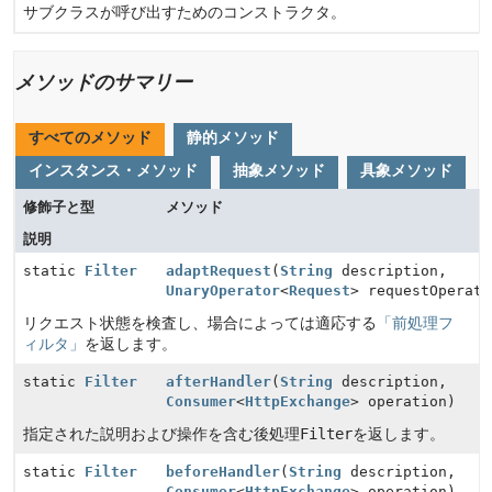
サブクラスが呼び出すためのコンストラクタ。
メソッドのサマリー
すべてのメソッド
静的メソッド
インスタンス・メソッド
抽象メソッド
具象メソッド
修飾子と型
メソッド
説明
static
Filter
adaptRequest
(
String
description,
UnaryOperator
<
Request
> requestOperato
リクエスト状態を検査し、場合によっては適応する
「前処理フ
ィルタ」
を返します。
static
Filter
afterHandler
(
String
description,
Consumer
<
HttpExchange
> operation)
指定された説明および操作を含む後処理
Filter
を返します。
static
Filter
beforeHandler
(
String
description,
Consumer
<
HttpExchange
> operation)