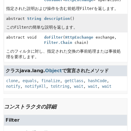
指定された説明および操作を含む前処理
Filter
を返します。
abstract
String
description
()
この
Filter
の簡単な説明を返します。
abstract void
doFilter
(
HttpExchange
exchange,
Filter.Chain
chain)
このフィルタに対し、指定された交換の事前処理または事後処
理を要求します。
クラスjava.lang.
Object
で宣言されたメソッド
clone
,
equals
,
finalize
,
getClass
,
hashCode
,
notify
,
notifyAll
,
toString
,
wait
,
wait
,
wait
コンストラクタの詳細
Filter