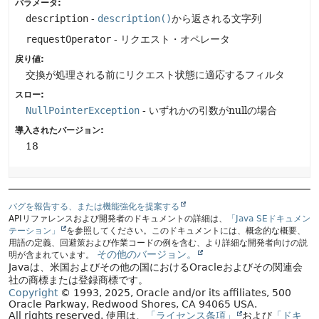
パラメータ:
description
-
description()
から返される文字列
requestOperator
- リクエスト・オペレータ
戻り値:
交換が処理される前にリクエスト状態に適応するフィルタ
スロー:
NullPointerException
- いずれかの引数がnullの場合
導入されたバージョン:
18
バグを報告する、または機能強化を提案する
APIリファレンスおよび開発者のドキュメントの詳細は、
「Java SEドキュメン
テーション」
を参照してください。このドキュメントには、概念的な概要、
用語の定義、回避策および作業コードの例を含む、より詳細な開発者向けの説
その他のバージョン。
明が含まれています。
Javaは、米国およびその他の国におけるOracleおよびその関連会
社の商標または登録商標です。
Copyright
© 1993, 2025, Oracle and/or its affiliates, 500
Oracle Parkway, Redwood Shores, CA 94065 USA.
All rights reserved.
使用は、
「ライセンス条項」
および
「ドキ