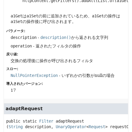
     httpContext.getFilters().addAll(List.of(a1Get, 
a1Get
は
a1Set
の前に追加されているため、
a1Get
の操作は
a1Set
の操作後に呼び出されます。
パラメータ:
description
-
description()
から返される文字列
operation
- 返されたフィルタの操作
戻り値:
交換の処理後に操作が呼び出されるフィルタ
スロー:
NullPointerException
- いずれかの引数がnullの場合
導入されたバージョン:
17
adaptRequest
public static
Filter
adaptRequest
(
String
 description, 
UnaryOperator
<
Request
> requestOp