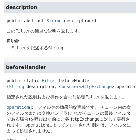
description
public abstract
String
description
()
この
Filter
の簡単な説明を返します。
戻り値:
Filter
を記述する
String
beforeHandler
public static
Filter
beforeHandler
(
String
 description, 
Consumer
<
HttpExchange
> operation
指定された説明および操作を含む前処理
Filter
を返します。
operation
は、フィルタの効果的な実装です。
チェーン内の次
のフィルタまたは交換ハンドラ(これがチェーンの最終フィルタ
である場合)を呼び出す前に、各
HttpExchange
に対して実行さ
れます。
operation
によってスローされた例外は、フィルタに
よって処理されません。