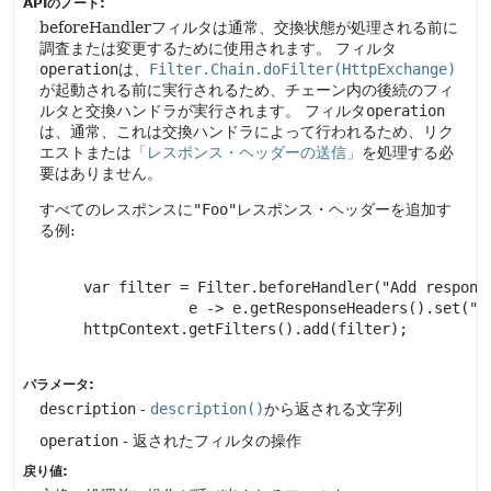
APIのノート:
beforeHandlerフィルタは通常、交換状態が処理される前に
調査または変更するために使用されます。
フィルタ
operation
は、
Filter.Chain.doFilter(HttpExchange)
が起動される前に実行されるため、チェーン内の後続のフィ
ルタと交換ハンドラが実行されます。
フィルタ
operation
は、通常、これは交換ハンドラによって行われるため、リク
エストまたは
「レスポンス・ヘッダーの送信」
を処理する必
要はありません。
すべてのレスポンスに
"Foo"
レスポンス・ヘッダーを追加す
る例:
     var filter = Filter.beforeHandler("Add response
                 e -> e.getResponseHeaders().set("Fo
     httpContext.getFilters().add(filter);

パラメータ:
description
-
description()
から返される文字列
operation
- 返されたフィルタの操作
戻り値: