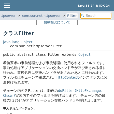
Java SE 24 & JDK 24
httpserver
com.sun.net.httpserver
Filter
機械翻訳について
クラスFilter
java.lang.Object
com.sun.net.httpserver.Filter
public abstract class 
Filter
extends 
Object
着信要求の事前処理および事後処理に使用されるフィルタです。
事前処理はアプリケーションの交換ハンドラが呼び出される前に
行われ、事後処理は交換ハンドラが返されたあとに行われます。
フィルタはチェーンで編成され、
HttpContext
インスタンスに関
連付けられます。
チェーン内の各
Filter
は、独自の
doFilter(HttpExchange,
Chain)
実装内で次のフィルタを呼び出します。
チェーン内の最
後の
Filter
がアプリケーション交換ハンドラを呼び出します。
導入されたバージョン: