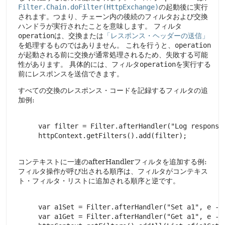
Filter.Chain.doFilter(HttpExchange)
の起動後に実行
されます。つまり、チェーン内の後続のフィルタおよび交換
ハンドラが実行されたことを意味します。
フィルタ
operation
は、交換または
「レスポンス・ヘッダーの送信」
を処理するものではありません。
これを行うと、
operation
が起動される前に交換が通常処理されるため、失敗する可能
性があります。
具体的には、フィルタ
operation
を実行する
前にレスポンスを送信できます。
すべての交換のレスポンス・コードを記録するフィルタの追
加例:
     var filter = Filter.afterHandler("Log response 
     httpContext.getFilters().add(filter);

コンテキストに一連のafterHandlerフィルタを追加する例:
フィルタ操作が呼び出される順序は、フィルタがコンテキス
ト・フィルタ・リストに追加される順序と逆です。
     var a1Set = Filter.afterHandler("Set a1", e -> 
     var a1Get = Filter.afterHandler("Get a1", e -> 