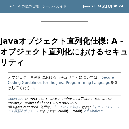
API
その他の仕様
ツール・ガイド
Java SE 24およびJDK 24
機械翻訳について
Javaオブジェクト直列化仕様: A -
オブジェクト直列化におけるセキュ
リティ
オブジェクト直列化におけるセキュリティについては、
Secure
Coding Guidelines for the Java Programming Language
を参
照してください。
Copyright
© 1993, 2025, Oracle and/or its affiliates, 500 Oracle
Parkway, Redwood Shores, CA 94065 USA.
All rights reserved.
使用は、
「ライセンス条項」
および
「ドキュメンテーシ
ョン再配布ポリシー」
によります。
Modify
. Modify
Ad Choices
.