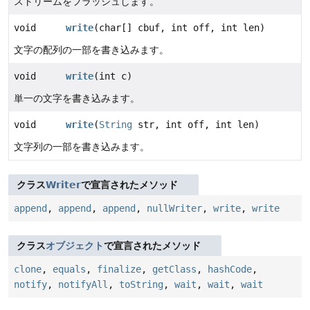
ストリームをフラッシュします。
void
write
(char[] cbuf, int off, int len)
文字の配列の一部を書き込みます。
void
write
(int c)
単一の文字を書き込みます。
void
write
(
String
str, int off, int len)
文字列の一部を書き込みます。
クラス
Writer
で宣言されたメソッド
append
,
append
,
append
,
nullWriter
,
write
,
write
クラス
オブジェクト
で宣言されたメソッド
clone
,
equals
,
finalize
,
getClass
,
hashCode
,
notify
,
notifyAll
,
toString
,
wait
,
wait
,
wait