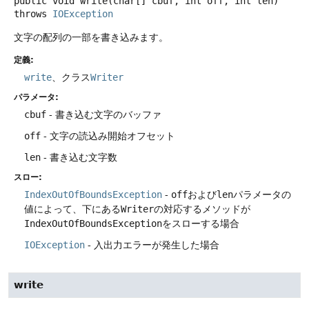
public
void
write
(char[] cbuf, int off, int len)
throws
IOException
文字の配列の一部を書き込みます。
定義:
write
、クラス
Writer
パラメータ:
cbuf
- 書き込む文字のバッファ
off
- 文字の読込み開始オフセット
len
- 書き込む文字数
スロー:
IndexOutOfBoundsException
-
off
および
len
パラメータの
値によって、下にある
Writer
の対応するメソッドが
IndexOutOfBoundsException
をスローする場合
IOException
- 入出力エラーが発生した場合
write