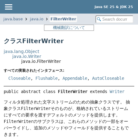
Java SE 25 & JDK 25
java.base
java.io
FilterWriter
機械翻訳について
クラスFilterWriter
java.lang.Object
java.io.Writer
java.io.FilterWriter
すべての実装されたインタフェース:
Closeable
,
Flushable
,
Appendable
,
AutoCloseable
public abstract class 
FilterWriter
extends 
Writer
フィルタ処理された文字ストリームのための抽象クラスです。
抽
象クラス
FilterWriter
そのものが、格納されているストリーム
にすべての要求を渡すデフォルトのメソッドを提供します。
FilterWriter
のサブクラスは、これらのメソッドの一部をオー
バーライドし、追加のメソッドやフィールドを提供することもで
きます。