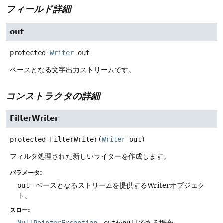
フィールド詳細
out
protected
Writer
out
ベースとなる文字出力ストリームです。
コンストラクタの詳細
FilterWriter
protected
FilterWriter
(
Writer
 out)
フィルタ処理された新しいライターを作成します。
パラメータ:
out
- ベースとなるストリームを提供するWriterオブジェク
ト。
スロー:
NullPointerException
-
out
が
null
である場合