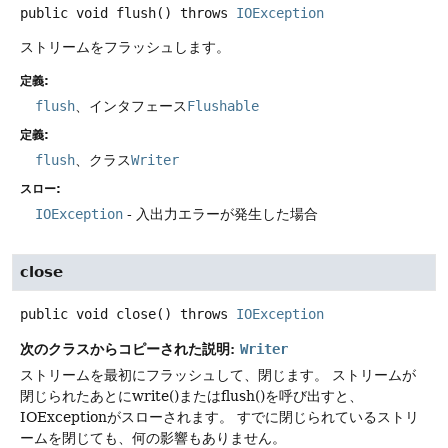
public
void
flush
() throws
IOException
ストリームをフラッシュします。
定義:
flush
、インタフェース
Flushable
定義:
flush
、クラス
Writer
スロー:
IOException
- 入出力エラーが発生した場合
close
public
void
close
() throws
IOException
次のクラスからコピーされた説明:
Writer
ストリームを最初にフラッシュして、閉じます。
ストリームが
閉じられたあとにwrite()またはflush()を呼び出すと、
IOExceptionがスローされます。
すでに閉じられているストリ
ームを閉じても、何の影響もありません。