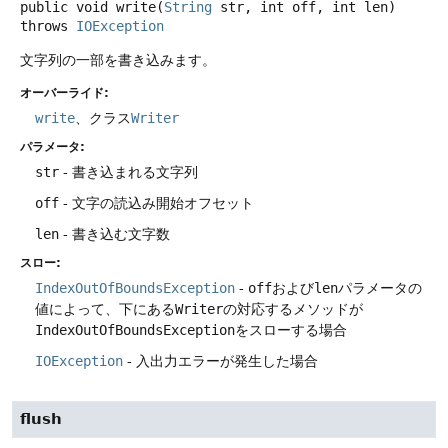
public
void
write
(
String
 str, int off, int len)
throws
IOException
文字列の一部を書き込みます。
オーバーライド:
write
、クラス
Writer
パラメータ:
str
- 書き込まれる文字列
off
- 文字の読込み開始オフセット
len
- 書き込む文字数
スロー:
IndexOutOfBoundsException
-
off
および
len
パラメータの
値によって、下にある
Writer
の対応するメソッドが
IndexOutOfBoundsException
をスローする場合
IOException
- 入出力エラーが発生した場合
flush