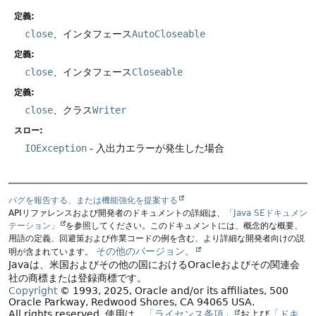
定義:
close
、インタフェース
AutoCloseable
定義:
close
、インタフェース
Closeable
定義:
close
、クラス
Writer
スロー:
IOException
- 入出力エラーが発生した場合
バグを報告する、または機能強化を提案する
APIリファレンスおよび開発者のドキュメントの詳細は、
「Java SEドキュメン
テーション」
を参照してください。このドキュメントには、概念的な概要、
用語の定義、回避策および作業コードの例を含む、より詳細な開発者向けの説
その他のバージョン。
明が含まれています。
Javaは、米国およびその他の国におけるOracleおよびその関連会
社の商標または登録商標です。
Copyright
© 1993, 2025, Oracle and/or its affiliates, 500
Oracle Parkway, Redwood Shores, CA 94065 USA.
All rights reserved.
使用は、
「ライセンス条項」
および
「ドキ