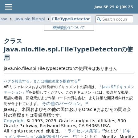
Java SE 25 & JDK 25
base
java.nio.file.spi
FileTypeDetector
機械翻訳について
クラス
java.nio.file.spi.FileTypeDetectorの使
用
java.nio.file.spi.FileTypeDetectorの使用法はありません
バグを報告する、または機能強化を提案する
APIリファレンスおよび開発者のドキュメントの詳細は、
「Java SEドキュメン
テーション」
を参照してください。このドキュメントには、概念的な概要、
用語の定義、回避策および作業コードの例を含む、より詳細な開発者向けの説
その他のバージョン。
明が含まれています。
Javaは、米国およびその他の国におけるOracleおよびその関連会
社の商標または登録商標です。
Copyright
© 1993, 2025, Oracle and/or its affiliates, 500
Oracle Parkway, Redwood Shores, CA 94065 USA.
All rights reserved.
使用は、
「ライセンス条項」
および
「ドキ
ュメンテーション再配布ポリシー」
によります。
Modify
. Modify