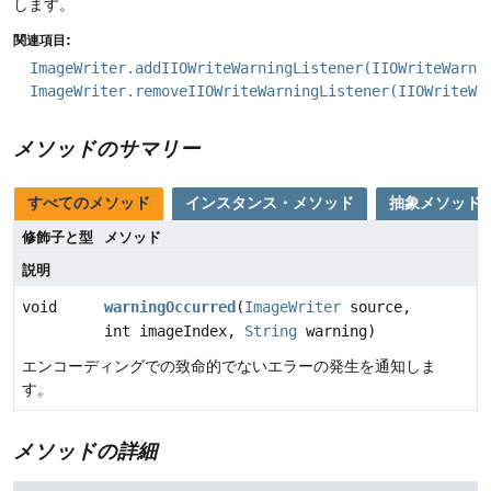
します。
関連項目:
ImageWriter.addIIOWriteWarningListener(IIOWriteWarni
ImageWriter.removeIIOWriteWarningListener(IIOWriteWa
メソッドのサマリー
すべてのメソッド
インスタンス・メソッド
抽象メソッド
修飾子と型
メソッド
説明
void
warningOccurred
(
ImageWriter
source,
int imageIndex,
String
warning)
エンコーディングでの致命的でないエラーの発生を通知しま
す。
メソッドの詳細