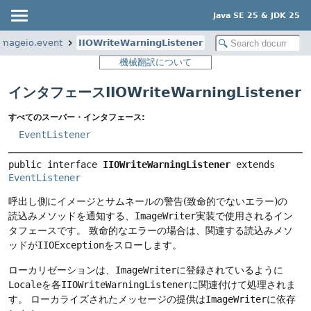
Java SE 25 & JDK 25
imageio.event
IIOWriteWarningListener
機械翻訳について
インタフェースIIOWriteWarningListener
すべてのスーパー・インタフェース:
EventListener
public interface 
IIOWriteWarningListener
 extends 
EventListener
呼出し側にイメージとサムネールの警告(致命的でないエラー)の
読込みメソッドを通知する、
ImageWriter
実装で使用されるイン
タフェースです。
致命的なエラーの場合は、関連する読込みメソ
ッドが
IIOException
をスローします。
ローカリゼーションは、
ImageWriter
に登録されているように
Locale
を各
IIOWriteWarningListener
に関連付けて処理されま
す。
ローカライズされたメッセージの提供は
ImageWriter
に依存