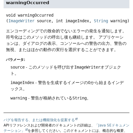
warningOccurred
void
warningOccurred
(
ImageWriter
 source, int imageIndex, 
String
 warning)
エンコーディングでの致命的でないエラーの発生を通知します。
符号化はこのメソッドの呼出し後も継続します。
アプリケーシ
ョンは、ダイアログの表示、コンソールへの警告の出力、警告の
無視、またはほかの動作の実行を選択することができます。
パラメータ:
source
- このメソッドを呼び出す
ImageWriter
オブジェク
ト。
imageIndex
- 警告を生成するイメージの0から始まるインデ
ックス。
warning
- 警告が格納されている
String
。
バグを報告する、または機能強化を提案する
APIリファレンスおよび開発者のドキュメントの詳細は、
「Java SEドキュメン
テーション」
を参照してください。このドキュメントには、概念的な概要、