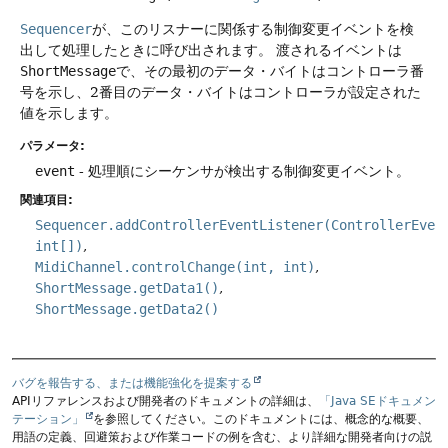
Sequencer
が、このリスナーに関係する制御変更イベントを検
出して処理したときに呼び出されます。
渡されるイベントは
ShortMessage
で、その最初のデータ・バイトはコントローラ番
号を示し、2番目のデータ・バイトはコントローラが設定された
値を示します。
パラメータ:
event
- 処理順にシーケンサが検出する制御変更イベント。
関連項目:
Sequencer.addControllerEventListener(ControllerEven
int[])
MidiChannel.controlChange(int, int)
ShortMessage.getData1()
ShortMessage.getData2()
バグを報告する、または機能強化を提案する
APIリファレンスおよび開発者のドキュメントの詳細は、
「Java SEドキュメン
テーション」
を参照してください。このドキュメントには、概念的な概要、
用語の定義、回避策および作業コードの例を含む、より詳細な開発者向けの説