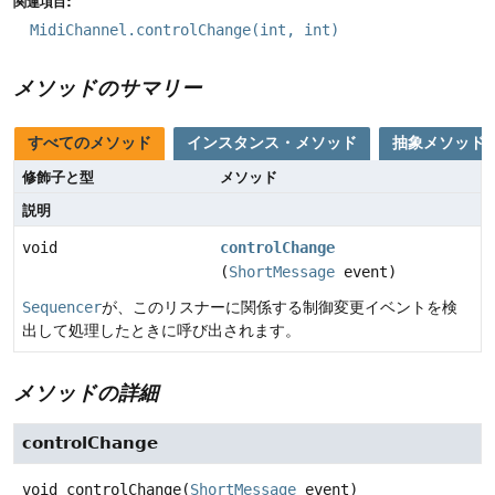
関連項目:
MidiChannel.controlChange(int, int)
メソッドのサマリー
すべてのメソッド
インスタンス・メソッド
抽象メソッド
修飾子と型
メソッド
説明
void
controlChange
(
ShortMessage
event)
Sequencer
が、このリスナーに関係する制御変更イベントを検
出して処理したときに呼び出されます。
メソッドの詳細
controlChange
void
controlChange
(
ShortMessage
 event)