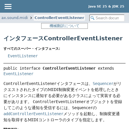
Java SE 25 & JDK 25
vax.sound.midi
ControllerEventListener
機械翻訳について
インタフェースControllerEventListener
すべてのスーパー・インタフェース:
EventListener
public interface 
ControllerEventListener
 extends 
EventListener
ControllerEventListener
インタフェースは、
Sequencer
がリ
クエストされたタイプのMIDI制御変更イベントを処理したとき
にインスタンスに通知する必要があるクラスによって実装する必
要があります。
ControllerEventListener
オブジェクトを登録
してこのような通知を受信するには、
Sequencer
の
addControllerEventListener
メソッドを起動し、制御変更通
知を取得するMIDIコントローラのタイプを指定します。