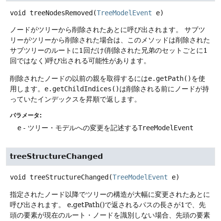
void
treeNodesRemoved
(
TreeModelEvent
 e)
ノードがツリーから削除されたあとに呼び出されます。
サブツ
リーがツリーから削除された場合は、このメソッドは削除された
サブツリーのルートに1回だけ(削除された兄弟のセットごとに1
回ではなく)呼び出される可能性があります。
削除されたノードの以前の親を取得するには
e.getPath()
を使
用します。
e.getChildIndices()
は削除される前にノードが持
っていたインデックスを昇順で返します。
パラメータ:
e
- ツリー・モデルへの変更を記述する
TreeModelEvent
treeStructureChanged
void
treeStructureChanged
(
TreeModelEvent
 e)
指定されたノード以降でツリーの構造が大幅に変更されたあとに
呼び出されます。
e.getPath()で返されるパスの長さが1で、先
頭の要素が現在のルート・ノードを識別しない場合、先頭の要素