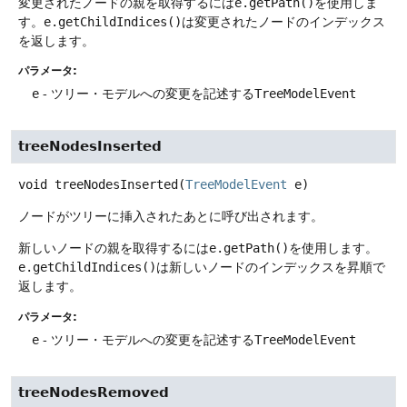
変更されたノードの親を取得するには
e.getPath()
を使用しま
す。
e.getChildIndices()
は変更されたノードのインデックス
を返します。
パラメータ:
e
- ツリー・モデルへの変更を記述する
TreeModelEvent
treeNodesInserted
void
treeNodesInserted
(
TreeModelEvent
 e)
ノードがツリーに挿入されたあとに呼び出されます。
新しいノードの親を取得するには
e.getPath()
を使用します。
e.getChildIndices()
は新しいノードのインデックスを昇順で
返します。
パラメータ:
e
- ツリー・モデルへの変更を記述する
TreeModelEvent
treeNodesRemoved