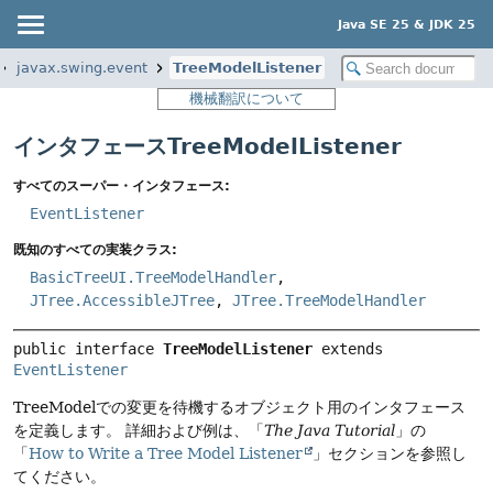
Java SE 25 & JDK 25
javax.swing.event
TreeModelListener
機械翻訳について
インタフェースTreeModelListener
すべてのスーパー・インタフェース:
EventListener
既知のすべての実装クラス:
BasicTreeUI.TreeModelHandler
,
JTree.AccessibleJTree
,
JTree.TreeModelHandler
public interface 
TreeModelListener
 extends 
EventListener
TreeModelでの変更を待機するオブジェクト用のインタフェース
を定義します。
詳細および例は、「
The Java Tutorial
」の
「
How to Write a Tree Model Listener
」セクションを参照し
てください。