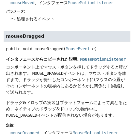
mouseMoved
、インタフェース
MouseMotionListener
パラメータ:
e
- 処理されるイベント
mouseDragged
public
void
mouseDragged
(
MouseEvent
 e)
インタフェースからコピーされた説明:
MouseMotionListener
コンポーネント上でマウス・ボタンを押してドラッグすると呼び
出されます。
MOUSE_DRAGGED
イベントは、マウス・ボタンを離
すまで、ドラッグが発生したコンポーネントに(マウスの位置が
そのコンポーネントの境界内にあるかどうかに関係なく)継続し
て送られます。
ドラッグ&ドロップの実装はプラットフォームによって異なるた
め、ネイティブのドラッグ&ドロップの操作中に
MOUSE_DRAGGED
イベントが配信されない場合があります。
定義:
mouseDragged
、インタフェース
MouseMotionListener