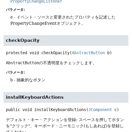
PropertyChangeListener
パラメータ:
e
- イベント・ソースと変更されたプロパティを記述した
PropertyChangeEventオブジェクト。
checkOpacity
protected
void
checkOpacity
(
AbstractButton
 b)
AbstractButton
の不透明度をチェックします。
パラメータ:
b
- 抽象的なボタン
installKeyboardActions
public
void
installKeyboardActions
(
JComponent
 c)
デフォルト・キー・アクションを登録: スペースを押してボタン
を"クリック"、キーボード・ニーモニック(もしあれば)を登録し
てください。