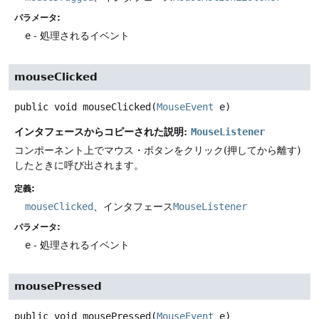
パラメータ:
e
- 処理されるイベント
mouseClicked
public
void
mouseClicked
(
MouseEvent
 e)
インタフェースからコピーされた説明:
MouseListener
コンポーネント上でマウス・ボタンをクリック(押してから離す)
したときに呼び出されます。
定義:
mouseClicked
、インタフェース
MouseListener
パラメータ:
e
- 処理されるイベント
mousePressed
public
void
mousePressed
(
MouseEvent
 e)