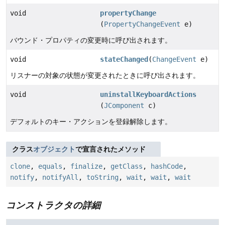
void
propertyChange
(
PropertyChangeEvent
e)
バウンド・プロパティの変更時に呼び出されます。
void
stateChanged
(
ChangeEvent
e)
リスナーの対象の状態が変更されたときに呼び出されます。
void
uninstallKeyboardActions
(
JComponent
c)
デフォルトのキー・アクションを登録解除します。
クラス
オブジェクト
で宣言されたメソッド
clone
,
equals
,
finalize
,
getClass
,
hashCode
,
notify
,
notifyAll
,
toString
,
wait
,
wait
,
wait
コンストラクタの詳細