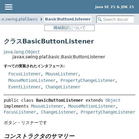
Java SE 25 & JDK 25
ax.swing.plaf.basic
BasicButtonListener
機械翻訳について
クラスBasicButtonListener
java.lang.Object
javax.swing.plaf.basic.BasicButtonListener
すべての実装されたインタフェース:
FocusListener
,
MouseListener
,
MouseMotionListener
,
PropertyChangeListener
,
EventListener
,
ChangeListener
public class 
BasicButtonListener
extends 
Object
implements 
MouseListener
, 
MouseMotionListener
, 
FocusListener
, 
ChangeListener
, 
PropertyChangeListener
ボタン・リスナーです
コンストラクタのサマリー