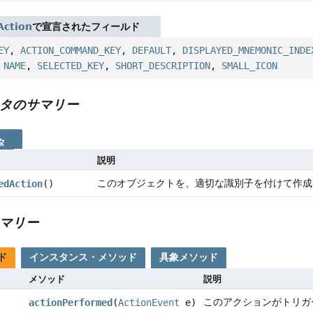
Action
で宣言されたフィールド
EY
,
ACTION_COMMAND_KEY
,
DEFAULT
,
DISPLAYED_MNEMONIC_INDE
,
NAME
,
SELECTED_KEY
,
SHORT_DESCRIPTION
,
SMALL_ICON
タのサマリー
タ
説明
このオブジェクトを、適切な識別子を付けて作成
edAction
()
マリー
ド
インスタンス・メソッド
具象メソッド
メソッド
説明
このアクションがトリガ
actionPerformed
(
ActionEvent
e)