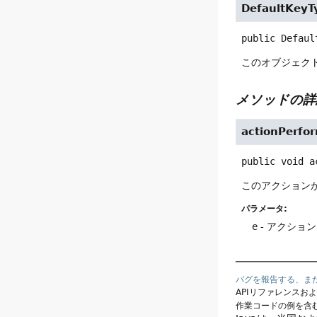
DefaultKeyT
public
Defaul
このオブジェク
メソッドの詳
actionPerfo
public
void
a
このアクション
パラメータ:
e
- アクショ
バグを報告する、ま
APIリファレンスお
作業コードの例を含