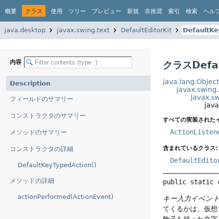
概要
クラス
使用
ツリー
プレビュー
新規
非推奨
索引
検索
ヘル
java.desktop
javax.swing.text
DefaultEditorKit
DefaultKe
内容
クラスDefaul
java.lang.Objec
Description
javax.swing
javax.sw
フィールドのサマリー
java
コンストラクタのサマリー
すべての実装された
ActionListen
メソッドのサマリー
含まれているクラス:
コンストラクタの詳細
DefaultEdito
DefaultKeyTypedAction()
メソッドの詳細
public static 
actionPerformed(ActionEvent)
キー入力イベン
てくるかは、仮想
飾子を持った文字