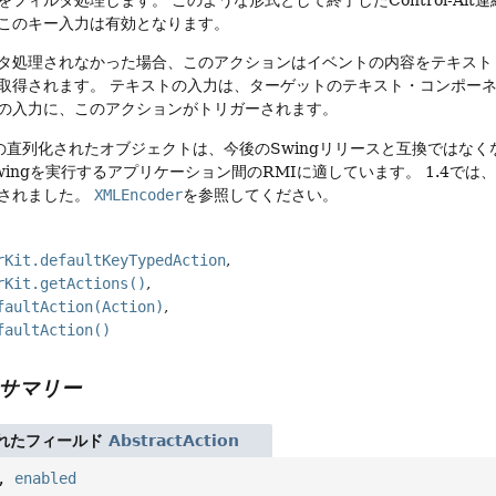
このキー入力は有効となります。
タ処理されなかった場合、このアクションはイベントの内容をテキスト
取得されます。
テキストの入力は、ターゲットのテキスト・コンポー
の入力に、このアクションがトリガーされます。
直列化されたオブジェクトは、今後のSwingリリースと互換ではなく
wingを実行するアプリケーション間のRMIに適しています。
1.4では
されました。
XMLEncoder
を参照してください。
rKit.defaultKeyTypedAction
rKit.getActions()
faultAction(Action)
faultAction()
サマリー
れたフィールド
AbstractAction
,
enabled