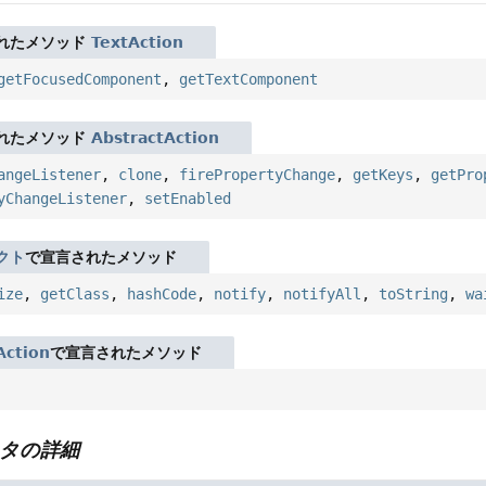
れたメソッド
TextAction
getFocusedComponent
,
getTextComponent
れたメソッド
AbstractAction
angeListener
,
clone
,
firePropertyChange
,
getKeys
,
getPro
yChangeListener
,
setEnabled
クト
で宣言されたメソッド
ize
,
getClass
,
hashCode
,
notify
,
notifyAll
,
toString
,
wa
Action
で宣言されたメソッド
タの詳細