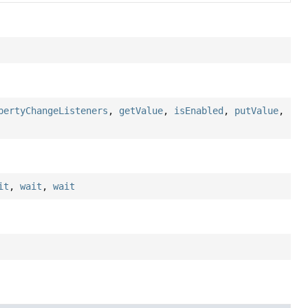
pertyChangeListeners
,
getValue
,
isEnabled
,
putValue
,
it
,
wait
,
wait