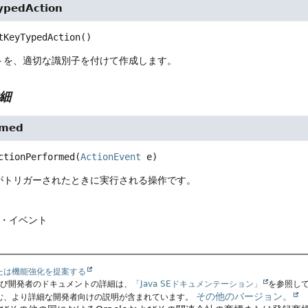
ypedAction
tKeyTypedAction
()
トを、適切な識別子を付けて作成します。
細
rmed
ctionPerformed
(
ActionEvent
 e)
がトリガーされたときに実行される操作です。
ン・イベント
たは機能強化を提案する
よび開発者のドキュメントの詳細は、
「Java SEドキュメンテーション」
を参照し
その他のバージョン。
む、より詳細な開発者向けの説明が含まれています。