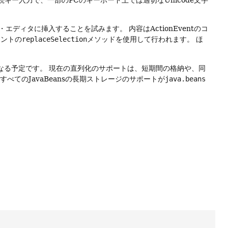
・エディタに挿入することを試みます。
内容はActionEventのコ
ネントの
replaceSelection
メソッドを使用して行われます。
ほ
なる予定です。
現在の直列化のサポートは、短期間の格納や、同
、すべてのJavaBeansの長期ストレージのサポートが
java.beans