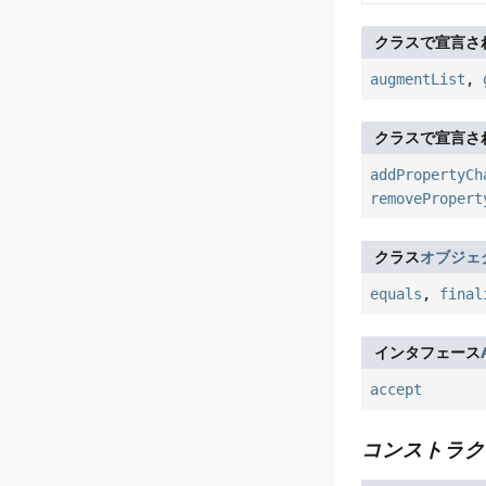
クラスで宣言さ
augmentList
,
クラスで宣言さ
addPropertyCh
removePropert
クラス
オブジェ
equals
,
final
インタフェース
accept
コンストラク