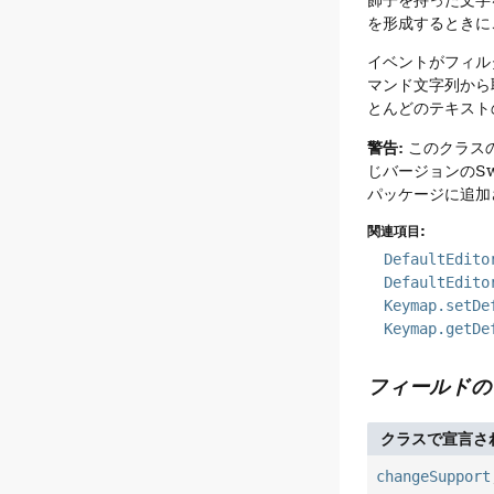
を形成するときに
イベントがフィル
マンド文字列から
とんどのテキスト
警告:
このクラスの
じバージョンのS
パッケージに追加
関連項目:
DefaultEdito
DefaultEdito
Keymap.setDe
Keymap.getDe
フィールドの
クラスで宣言さ
changeSupport