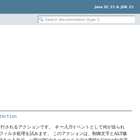
Java SE 25 & JDK 25
tAction
実行されるアクションです。
キー入力
イベントとして何が送られ
フィルタ処理を試みます。
このアクションは、制御文字とALT修
t連続キー入力で、一部のPCのキーボード上では適切なUnicode文字