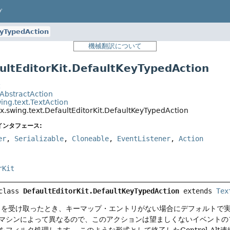
プ
yTypedAction
機械翻訳について
tEditorKit.DefaultKeyTypedAction
t
.AbstractAction
ing.text.TextAction
x.swing.text.DefaultEditorKit.DefaultKeyTypedAction
インタフェース:
er
,
Serializable
,
Cloneable
,
EventListener
,
Action
rKit
class 
DefaultEditorKit.DefaultKeyTypedAction
extends 
Tex
ト
を受け取ったとき、キーマップ・エントリがない場合にデフォルトで
マシンによって異なるので、このアクションは望ましくないイベントの
をフィルタ処理します。
このような形式として終了したControl-Al