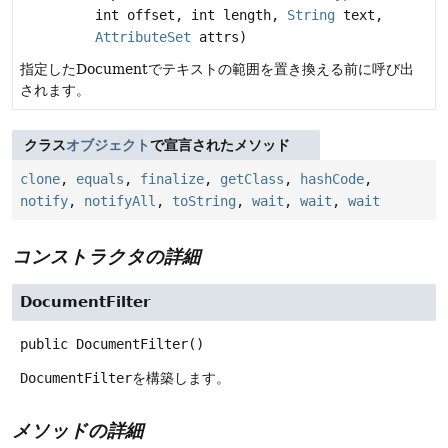
int offset, int length,
String
text,
AttributeSet
attrs)
指定したDocumentでテキストの範囲を置き換える前に呼び出
されます。
クラス
オブジェクト
で宣言されたメソッド
clone
,
equals
,
finalize
,
getClass
,
hashCode
,
notify
,
notifyAll
,
toString
,
wait
,
wait
,
wait
コンストラクタの詳細
DocumentFilter
public
DocumentFilter
()
DocumentFilter
を構築します。
メソッドの詳細