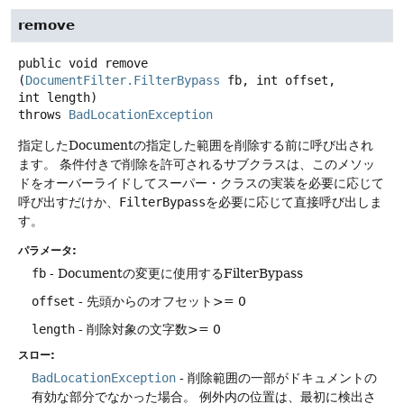
remove
public
void
remove
(
DocumentFilter.FilterBypass
 fb, int offset, 
int length)
throws
BadLocationException
指定したDocumentの指定した範囲を削除する前に呼び出され
ます。
条件付きで削除を許可されるサブクラスは、このメソッ
ドをオーバーライドしてスーパー・クラスの実装を必要に応じて
呼び出すだけか、
FilterBypass
を必要に応じて直接呼び出しま
す。
パラメータ:
fb
- Documentの変更に使用するFilterBypass
offset
- 先頭からのオフセット>= 0
length
- 削除対象の文字数>= 0
スロー:
BadLocationException
- 削除範囲の一部がドキュメントの
有効な部分でなかった場合。
例外内の位置は、最初に検出さ