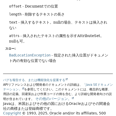
offset
- Documentでの位置
length
- 削除するテキストの長さ
text
- 挿入するテキスト。nullの場合、テキストは挿入され
ない
attrs
- 挿入されたテキストの属性を示すAttributeSet。
nullも可。
スロー:
BadLocationException
- 指定された挿入位置がドキュメン
ト内の有効な位置でない場合
バグを報告する、または機能強化を提案する
APIリファレンスおよび開発者のドキュメントの詳細は、
「Java SEドキュメン
テーション」
を参照してください。このドキュメントには、概念的な概要、
用語の定義、回避策および作業コードの例を含む、より詳細な開発者向けの説
その他のバージョン。
明が含まれています。
Javaは、米国およびその他の国におけるOracleおよびその関連会
社の商標または登録商標です。
Copyright
© 1993, 2025, Oracle and/or its affiliates, 500