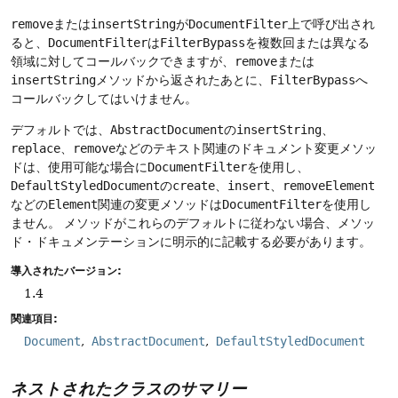
remove
または
insertString
が
DocumentFilter
上で呼び出され
ると、
DocumentFilter
は
FilterBypass
を複数回または異なる
領域に対してコールバックできますが、
remove
または
insertString
メソッドから返されたあとに、
FilterBypass
へ
コールバックしてはいけません。
デフォルトでは、
AbstractDocument
の
insertString
、
replace
、
remove
などのテキスト関連のドキュメント変更メソッ
ドは、使用可能な場合に
DocumentFilter
を使用し、
DefaultStyledDocument
の
create
、
insert
、
removeElement
などの
Element
関連の変更メソッドは
DocumentFilter
を使用し
ません。
メソッドがこれらのデフォルトに従わない場合、メソッ
ド・ドキュメンテーションに明示的に記載する必要があります。
導入されたバージョン:
1.4
関連項目:
Document
AbstractDocument
DefaultStyledDocument
ネストされたクラスのサマリー