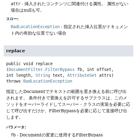
attr
- 挿入されたコンテンツに関連付ける属性。
属性がない
場合はnullも可。
スロー:
BadLocationException
- 指定された挿入位置がドキュメン
ト内の有効な位置でない場合
replace
public
void
replace
(
DocumentFilter.FilterBypass
 fb, int offset, 
int length, 
String
 text, 
AttributeSet
 attrs)
throws
BadLocationException
指定したDocumentでテキストの範囲を置き換える前に呼び出
されます。
条件付きで置換えを許可するサブクラスは、このメ
ソッドをオーバーライドしてスーパー・クラスの実装を必要に応
じて呼び出すだけか、FilterBypassを必要に応じて直接呼び出
します。
パラメータ:
fb
- Documentの変更に使用するFilterBypass