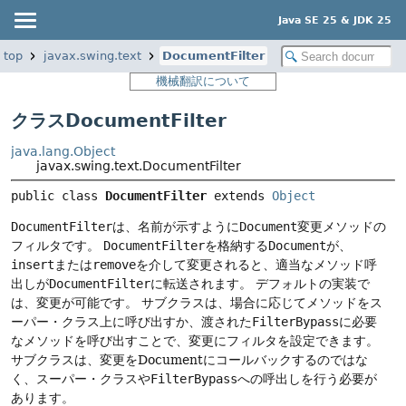
Java SE 25 & JDK 25
ktop
javax.swing.text
DocumentFilter
機械翻訳について
クラスDocumentFilter
java.lang.Object
javax.swing.text.DocumentFilter
public class 
DocumentFilter
extends 
Object
DocumentFilter
は、名前が示すように
Document
変更メソッドの
フィルタです。
DocumentFilter
を格納する
Document
が、
insert
または
remove
を介して変更されると、適当なメソッド呼
出しが
DocumentFilter
に転送されます。
デフォルトの実装で
は、変更が可能です。
サブクラスは、場合に応じてメソッドをス
ーパー・クラス上に呼び出すか、渡された
FilterBypass
に必要
なメソッドを呼び出すことで、変更にフィルタを設定できます。
サブクラスは、変更をDocumentにコールバックするのではな
く、スーパー・クラスや
FilterBypass
への呼出しを行う必要が
あります。