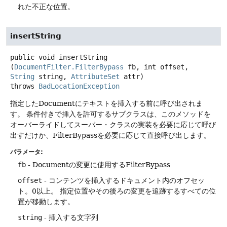
れた不正な位置。
insertString
public
void
insertString
(
DocumentFilter.FilterBypass
 fb, int offset, 
String
 string, 
AttributeSet
 attr)
throws
BadLocationException
指定したDocumentにテキストを挿入する前に呼び出されま
す。
条件付きで挿入を許可するサブクラスは、このメソッドを
オーバーライドしてスーパー・クラスの実装を必要に応じて呼び
出すだけか、FilterBypassを必要に応じて直接呼び出します。
パラメータ:
fb
- Documentの変更に使用するFilterBypass
offset
- コンテンツを挿入するドキュメント内のオフセッ
ト。0以上。
指定位置やその後ろの変更を追跡するすべての位
置が移動します。
string
- 挿入する文字列