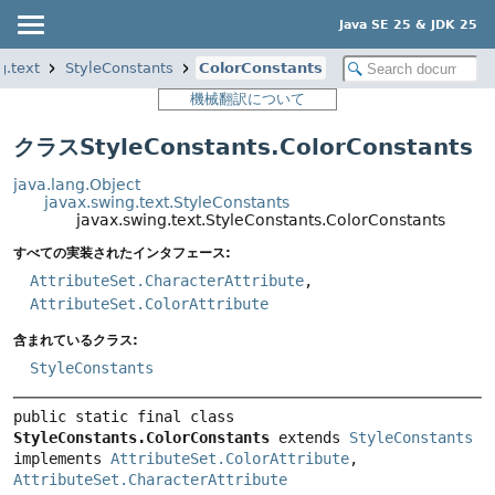
Java SE 25 & JDK 25
g.text
StyleConstants
ColorConstants
機械翻訳について
クラスStyleConstants.ColorConstants
java.lang.Object
javax.swing.text.StyleConstants
javax.swing.text.StyleConstants.ColorConstants
すべての実装されたインタフェース:
AttributeSet.CharacterAttribute
,
AttributeSet.ColorAttribute
含まれているクラス:
StyleConstants
public static final class 
StyleConstants.ColorConstants
extends 
StyleConstants
implements 
AttributeSet.ColorAttribute
, 
AttributeSet.CharacterAttribute