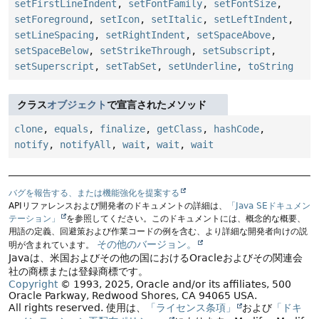
setFirstLineIndent
,
setFontFamily
,
setFontSize
,
setForeground
,
setIcon
,
setItalic
,
setLeftIndent
,
setLineSpacing
,
setRightIndent
,
setSpaceAbove
,
setSpaceBelow
,
setStrikeThrough
,
setSubscript
,
setSuperscript
,
setTabSet
,
setUnderline
,
toString
クラス
オブジェクト
で宣言されたメソッド
clone
,
equals
,
finalize
,
getClass
,
hashCode
,
notify
,
notifyAll
,
wait
,
wait
,
wait
バグを報告する、または機能強化を提案する
APIリファレンスおよび開発者のドキュメントの詳細は、
「Java SEドキュメン
テーション」
を参照してください。このドキュメントには、概念的な概要、
用語の定義、回避策および作業コードの例を含む、より詳細な開発者向けの説
その他のバージョン。
明が含まれています。
Javaは、米国およびその他の国におけるOracleおよびその関連会
社の商標または登録商標です。
Copyright
© 1993, 2025, Oracle and/or its affiliates, 500
Oracle Parkway, Redwood Shores, CA 94065 USA.
All rights reserved.
使用は、
「ライセンス条項」
および
「ドキ