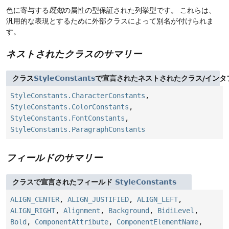
色に寄与する
既知
の属性の型保証された列挙型です。
これらは、
汎用的な表現とするために外部クラスによって別名が付けられま
す。
ネストされたクラスのサマリー
クラス
StyleConstants
で宣言されたネストされたクラス/インタ
StyleConstants.CharacterConstants
,
StyleConstants.ColorConstants
,
StyleConstants.FontConstants
,
StyleConstants.ParagraphConstants
フィールドのサマリー
クラスで宣言されたフィールド
StyleConstants
ALIGN_CENTER
,
ALIGN_JUSTIFIED
,
ALIGN_LEFT
,
ALIGN_RIGHT
,
Alignment
,
Background
,
BidiLevel
,
Bold
,
ComponentAttribute
,
ComponentElementName
,