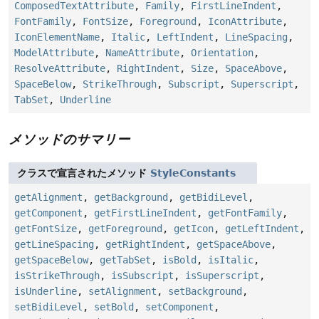
ComposedTextAttribute
,
Family
,
FirstLineIndent
,
FontFamily
,
FontSize
,
Foreground
,
IconAttribute
,
IconElementName
,
Italic
,
LeftIndent
,
LineSpacing
,
ModelAttribute
,
NameAttribute
,
Orientation
,
ResolveAttribute
,
RightIndent
,
Size
,
SpaceAbove
,
SpaceBelow
,
StrikeThrough
,
Subscript
,
Superscript
,
TabSet
,
Underline
メソッドのサマリー
クラスで宣言されたメソッド
StyleConstants
getAlignment
,
getBackground
,
getBidiLevel
,
getComponent
,
getFirstLineIndent
,
getFontFamily
,
getFontSize
,
getForeground
,
getIcon
,
getLeftIndent
,
getLineSpacing
,
getRightIndent
,
getSpaceAbove
,
getSpaceBelow
,
getTabSet
,
isBold
,
isItalic
,
isStrikeThrough
,
isSubscript
,
isSuperscript
,
isUnderline
,
setAlignment
,
setBackground
,
setBidiLevel
,
setBold
,
setComponent
,