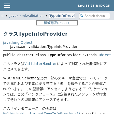
Java SE 25 & JDK 25
ml
javax.xml.validation
TypeInfoProvider
機械翻訳について
クラスTypeInfoProvider
java.lang.Object
javax.xml.validation.TypeInfoProvider
public abstract class 
TypeInfoProvider
extends 
Object
このクラスは
ValidatorHandler
によって判定された型情報にア
クセスできます。
W3C XML Schemaなどの一部のスキーマ言語では、バリデータ
で各属性および要素に割り当てる「型」を報告することが推奨さ
れています。
この型情報にアクセスしようとするアプリケーショ
ンでは、この「インタフェース」に定義されたメソッドを呼び出
してそれらの型情報にアクセスできます。
この「インタフェース」の実装は
ValidatorHandler.getTypeInfoProvider()
メソッドによっ