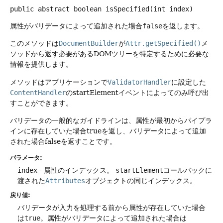
public abstract
boolean
isSpecified
(int index)
属性がバリデータによって追加された場合
false
を返します。
このメソッドは
DocumentBuilder
が
Attr.getSpecified()
メ
ソッドから返す必要があるDOMツリーを特定するために必要な
情報を提供します。
メソッドはアプリケーションで
ValidatorHandler
に設定した
ContentHandler
のstartElementイベントによってのみ呼び出
すことができます。
バリデータの一般的なガイドラインは、属性が最初からパイプラ
インに存在していた場合trueを返し、バリデータによって追加
された場合falseを返すことです。
パラメータ:
index
- 属性のインデックス。
startElement
コールバックに
渡された
Attributes
オブジェクトの同じインデックス。
戻り値:
バリデータが入力を処理する前から属性が存在していた場合
は
true
。属性がバリデータによって追加された場合は