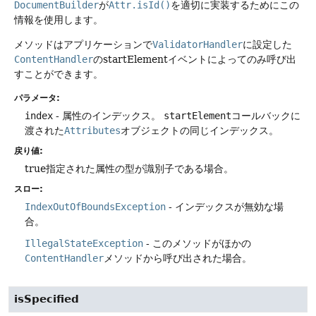
DocumentBuilder
が
Attr.isId()
を適切に実装するためにこの
情報を使用します。
メソッドはアプリケーションで
ValidatorHandler
に設定した
ContentHandler
のstartElementイベントによってのみ呼び出
すことができます。
パラメータ:
index
- 属性のインデックス。
startElement
コールバックに
渡された
Attributes
オブジェクトの同じインデックス。
戻り値:
true指定された属性の型が識別子である場合。
スロー:
IndexOutOfBoundsException
- インデックスが無効な場
合。
IllegalStateException
- このメソッドがほかの
ContentHandler
メソッドから呼び出された場合。
isSpecified