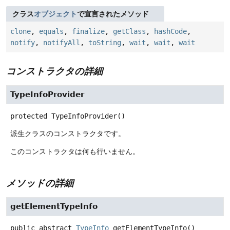
クラス
オブジェクト
で宣言されたメソッド
clone
,
equals
,
finalize
,
getClass
,
hashCode
,
notify
,
notifyAll
,
toString
,
wait
,
wait
,
wait
コンストラクタの詳細
TypeInfoProvider
protected
TypeInfoProvider
()
派生クラスのコンストラクタです。
このコンストラクタは何も行いません。
メソッドの詳細
getElementTypeInfo
public abstract
TypeInfo
getElementTypeInfo
()