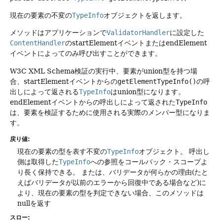
現在の要素の不変の
TypeInfo
オブジェクトを返します。
メソッドはアプリケーションで
ValidatorHandler
に設定した
ContentHandler
のstartElementイベントまたはendElement
イベントによってのみ呼び出すことができます。
W3C XML Schema検証の実行中、要素がunion型を持つ場
合、startElementイベントからの
getElementTypeInfo()
の呼
出しによって返される
TypeInfo
はunion型になります。
endElementイベントからの呼出しによって返された
TypeInfo
は、要素を検証するために使用される実際のメンバー型になりま
す。
戻り値:
現在の要素の型を表す不変の
TypeInfo
オブジェクト。
呼出し
側は取得した
TypeInfo
への参照をコールバック・スコープよ
り長く保持できる。
または、バリデータが何らかの理由(たと
えばバリデータが以前のエラーから回復中である場合など)に
より、現在の要素の型を判定できない場合、このメソッドは
nullを返す
スロー: