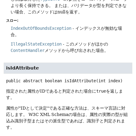
より長く保持できる。
または、バリデータが型を判定できな
い場合、このメソッドはnullを返す。
スロー:
IndexOutOfBoundsException
- インデックスが無効な場
合。
IllegalStateException
- このメソッドがほかの
ContentHandler
メソッドから呼び出された場合。
isIdAttribute
public abstract
boolean
isIdAttribute
(int index)
指定された属性がIDであると判定された場合に
true
を返しま
す。
属性が"IDとして決定"である正確な方法は、スキーマ言語に対
応します。
W3C XML Schemaの場合は、属性の実際の型が組
込み識別子型またはその派生型であれば、識別子と判定されま
す。