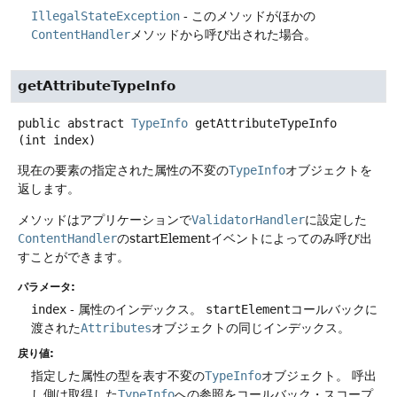
IllegalStateException
- このメソッドがほかの
ContentHandler
メソッドから呼び出された場合。
getAttributeTypeInfo
public abstract
TypeInfo
getAttributeTypeInfo
(int index)
現在の要素の指定された属性の不変の
TypeInfo
オブジェクトを
返します。
メソッドはアプリケーションで
ValidatorHandler
に設定した
ContentHandler
のstartElementイベントによってのみ呼び出
すことができます。
パラメータ:
index
- 属性のインデックス。
startElement
コールバックに
渡された
Attributes
オブジェクトの同じインデックス。
戻り値:
指定した属性の型を表す不変の
TypeInfo
オブジェクト。
呼出
し側は取得した
TypeInfo
への参照をコールバック・スコープ