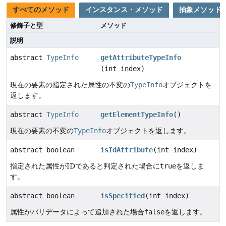
すべてのメソッド
インスタンス・メソッド
抽象メソッド
修飾子と型
メソッド
説明
abstract
TypeInfo
getAttributeTypeInfo
(int index)
現在の要素の指定された属性の不変の
TypeInfo
オブジェクトを
返します。
abstract
TypeInfo
getElementTypeInfo
()
現在の要素の不変の
TypeInfo
オブジェクトを返します。
abstract boolean
isIdAttribute
(int index)
指定された属性がIDであると判定された場合に
true
を返しま
す。
abstract boolean
isSpecified
(int index)
属性がバリデータによって追加された場合
false
を返します。