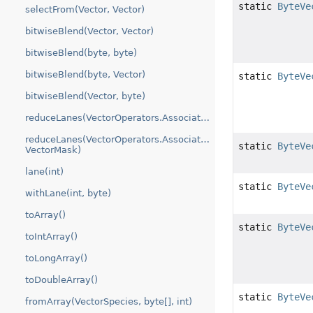
static
ByteVe
selectFrom(Vector, Vector)
bitwiseBlend(Vector, Vector)
bitwiseBlend(byte, byte)
bitwiseBlend(byte, Vector)
static
ByteVe
bitwiseBlend(Vector, byte)
reduceLanes(VectorOperators.Associative)
reduceLanes(VectorOperators.Associative,
static
ByteVe
VectorMask)
lane(int)
static
ByteVe
withLane(int, byte)
toArray()
static
ByteVe
toIntArray()
toLongArray()
toDoubleArray()
static
ByteVe
fromArray(VectorSpecies, byte[], int)