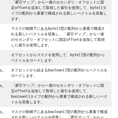
「索引マップ」
から一連のセカンダリ・オフセットに固
定
offset
を追加して取得した索引を使用して、
byte[]
タ
イプの配列から要素で構成される新しいベクトルを収集し
ます。
マスクの制御下にある
byte[]
型の配列から要素で構成さ
れる新しいベクトルを収集し、
「索引マップ」
から一連
のセカンダリ・オフセットに固定
offset
を追加して取得
した索引を使用します。
オフセットからマスクを使用して、
byte[]
型の配列から
ベクトルをロードします。
オフセットから始まる
boolean[]
型の配列からベクトルを
s,
ロードします。
「索引マップ」
から一連のセカンダリ・オフセットに固
s,
定
offset
を追加して取得した索引を使用して、
boolean[]
タイプの配列から要素で構成される新しいベク
トルを収集します。
マスクの制御下にある
boolean[]
型の配列から要素で構成
s,
される新しいベクトルを収集し、
「索引マップ」
から一