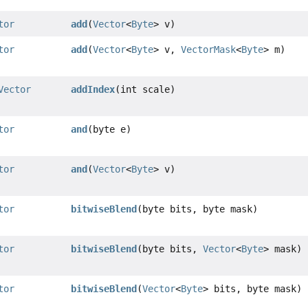
tor
add
(
Vector
<
Byte
> v)
tor
add
(
Vector
<
Byte
> v,
VectorMask
<
Byte
> m)
Vector
addIndex
(int scale)
tor
and
(byte e)
tor
and
(
Vector
<
Byte
> v)
tor
bitwiseBlend
(byte bits, byte mask)
tor
bitwiseBlend
(byte bits,
Vector
<
Byte
> mask)
tor
bitwiseBlend
(
Vector
<
Byte
> bits, byte mask)