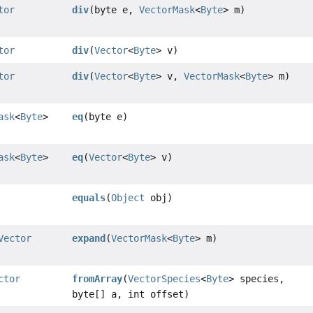
tor
div
(byte e,
VectorMask
<
Byte
> m)
tor
div
(
Vector
<
Byte
> v)
tor
div
(
Vector
<
Byte
> v,
VectorMask
<
Byte
> m)
ask
<
Byte
>
eq
(byte e)
ask
<
Byte
>
eq
(
Vector
<
Byte
> v)
equals
(
Object
obj)
Vector
expand
(
VectorMask
<
Byte
> m)
ctor
fromArray
(
VectorSpecies
<
Byte
> species,
byte[] a, int offset)