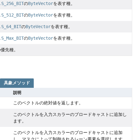
.S_256_BIT
の
ByteVector
を表す種。
.S_512_BIT
の
ByteVector
を表す種。
.S_64_BIT
の
ByteVector
を表す種。
.S_Max_BIT
の
ByteVector
を表す種。
の優先種。
具象メソッド
説明
このベクトルの絶対値を返します。
このベクトルを入力スカラーのブロードキャストに追加し
ます。
このベクトルを入力スカラーのブロードキャストに追加
し、マスクによって制御されるレーン要素を選択します。