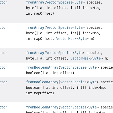
ctor
fromArray
(
VectorSpecies
<
Byte
> species,
byte[] a, int offset, int[] indexMap,
int mapOffset)
ctor
fromArray
(
VectorSpecies
<
Byte
> species,
byte[] a, int offset, int[] indexMap,
int mapOffset,
VectorMask
<
Byte
> m)
ctor
fromArray
(
VectorSpecies
<
Byte
> species,
byte[] a, int offset,
VectorMask
<
Byte
> m)
ctor
fromBooleanArray
(
VectorSpecies
<
Byte
> specie
boolean[] a, int offset)
ctor
fromBooleanArray
(
VectorSpecies
<
Byte
> specie
boolean[] a, int offset, int[] indexMap,
int mapOffset)
ctor
fromBooleanArray
(
VectorSpecies
<
Byte
> specie
boolean[] a, int offset, int[] indexMap,