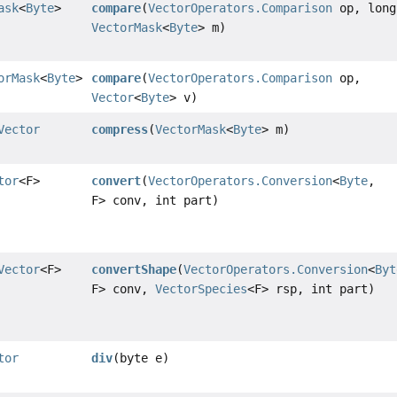
ask
<
Byte
>
compare
(
VectorOperators.Comparison
op, long
VectorMask
<
Byte
> m)
orMask
<
Byte
>
compare
(
VectorOperators.Comparison
op,
Vector
<
Byte
> v)
Vector
compress
(
VectorMask
<
Byte
> m)
tor
<F>
convert
(
VectorOperators.Conversion
<
Byte
,
F> conv, int part)
Vector
<F>
convertShape
(
VectorOperators.Conversion
<
Byt
F> conv,
VectorSpecies
<F> rsp, int part)
tor
div
(byte e)