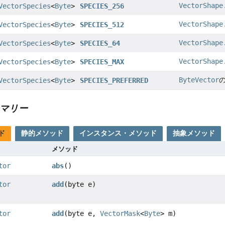
VectorShape
VectorSpecies
<
Byte
>
SPECIES_256
VectorShape
VectorSpecies
<
Byte
>
SPECIES_512
VectorShape
VectorSpecies
<
Byte
>
SPECIES_64
VectorShape
VectorSpecies
<
Byte
>
SPECIES_MAX
ByteVector
VectorSpecies
<
Byte
>
SPECIES_PREFERRED
マリー
ド
静的メソッド
インスタンス・メソッド
抽象メソッド
メソッド
tor
abs
()
tor
add
(byte e)
tor
add
(byte e,
VectorMask
<
Byte
> m)