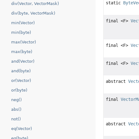
static
ByteVe
div(Vector, VectorMask)
div(byte, VectorMask)
final <F>
Vec
min(Vector)
min(byte)
max(Vector)
final <F>
Vec
max(byte)
and(Vector)
final <F>
Vec
and(byte)
or(Vector)
abstract
Vect
or(byte)
final
VectorM
neg()
abs()
not()
abstract
Vect
eq(Vector)
eq(byte)