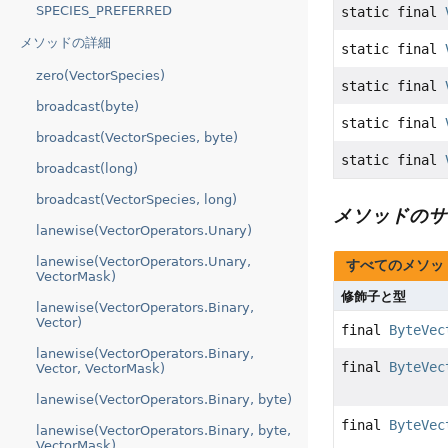
SPECIES_PREFERRED
static final
メソッドの詳細
static final
zero(VectorSpecies)
static final
broadcast(byte)
static final
broadcast(VectorSpecies, byte)
static final
broadcast(long)
broadcast(VectorSpecies, long)
メソッドのサ
lanewise(VectorOperators.Unary)
lanewise(VectorOperators.Unary,
すべてのメソッ
VectorMask)
修飾子と型
lanewise(VectorOperators.Binary,
Vector)
final
ByteVec
lanewise(VectorOperators.Binary,
final
ByteVec
Vector, VectorMask)
lanewise(VectorOperators.Binary, byte)
final
ByteVec
lanewise(VectorOperators.Binary, byte,
VectorMask)