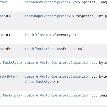
ctor
broadcast
(
VectorSpecies
<
Byte
> species, long
tor
<F>
castShape
(
VectorSpecies
<F> toSpecies, int p
tor
<F>
check
(
Class
<F> elementType)
tor
<F>
check
(
VectorSpecies
<F> species)
orMask
<
Byte
>
compare
(
VectorOperators.Comparison
op, byte
ask
<
Byte
>
compare
(
VectorOperators.Comparison
op, byte
VectorMask
<
Byte
> m)
orMask
<
Byte
>
compare
(
VectorOperators.Comparison
op, long