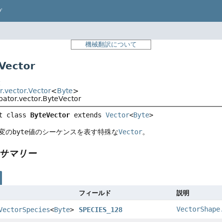
プ
機械翻訳について
ector
t
r.vector.Vector
<
Byte
>
bator.vector.ByteVector
t class 
ByteVector
extends 
Vector
<
Byte
>
変の
byte
値のシーケンスを表す特殊な
Vector
。
サマリー
フィールド
説明
VectorShape
VectorSpecies
<
Byte
>
SPECIES_128