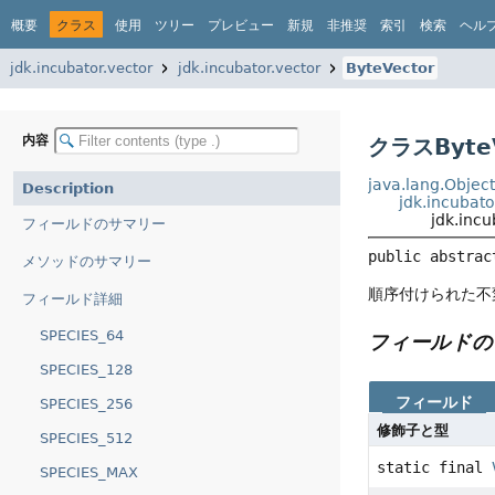
概要
クラス
使用
ツリー
プレビュー
新規
非推奨
索引
検索
ヘル
jdk.incubator.vector
jdk.incubator.vector
ByteVector
内容
クラスByteV
java.lang.Objec
Description
jdk.incubato
jdk.incu
フィールドのサマリー
public abstrac
メソッドのサマリー
順序付けられた不
フィールド詳細
SPECIES_64
フィールドの
SPECIES_128
フィールド
SPECIES_256
修飾子と型
SPECIES_512
static final
SPECIES_MAX