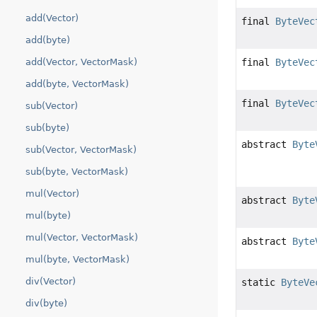
add(Vector)
final
ByteVec
add(byte)
add(Vector, VectorMask)
final
ByteVec
add(byte, VectorMask)
final
ByteVec
sub(Vector)
sub(byte)
abstract
Byte
sub(Vector, VectorMask)
sub(byte, VectorMask)
mul(Vector)
abstract
Byte
mul(byte)
mul(Vector, VectorMask)
abstract
Byte
mul(byte, VectorMask)
div(Vector)
static
ByteVe
div(byte)