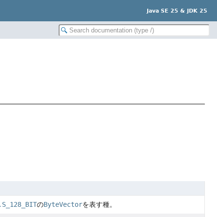
Java SE 25 & JDK 25
.S_128_BIT
の
ByteVector
を表す種。