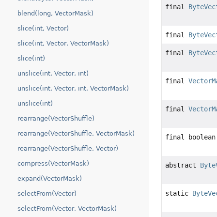
final
ByteVec
blend(long, VectorMask)
slice(int, Vector)
final
ByteVec
slice(int, Vector, VectorMask)
final
ByteVec
slice(int)
unslice(int, Vector, int)
final
VectorM
unslice(int, Vector, int, VectorMask)
unslice(int)
final
VectorM
rearrange(VectorShuffle)
rearrange(VectorShuffle, VectorMask)
final boolean
rearrange(VectorShuffle, Vector)
compress(VectorMask)
abstract
Byte
expand(VectorMask)
static
ByteVe
selectFrom(Vector)
selectFrom(Vector, VectorMask)