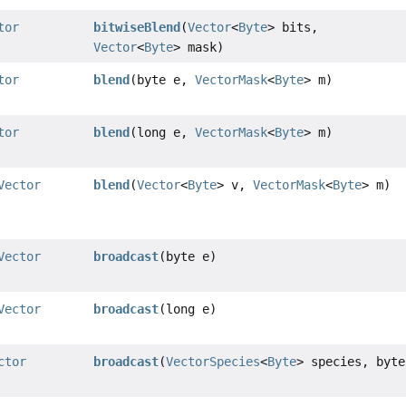
tor
bitwiseBlend
(
Vector
<
Byte
> bits,
Vector
<
Byte
> mask)
tor
blend
(byte e,
VectorMask
<
Byte
> m)
tor
blend
(long e,
VectorMask
<
Byte
> m)
Vector
blend
(
Vector
<
Byte
> v,
VectorMask
<
Byte
> m)
Vector
broadcast
(byte e)
Vector
broadcast
(long e)
ctor
broadcast
(
VectorSpecies
<
Byte
> species, byte