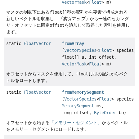
VectorMask
<
Float
> m)
マスクの制御下にある
float[]
型の配列から要素で構成される
新しいベクトルを収集し、
「索引マップ」
から一連のセカンダ
リ・オフセットに固定
offset
を追加して取得した索引を使用し
ます。
static
FloatVector
fromArray
(
VectorSpecies
<
Float
> species,
float[] a, int offset,
VectorMask
<
Float
> m)
オフセットからマスクを使用して、
float[]
型の配列からベク
トルをロードします。
static
FloatVector
fromMemorySegment
(
VectorSpecies
<
Float
> species,
MemorySegment
ms,
long offset,
ByteOrder
bo)
オフセットから始まる
「メモリー・セグメント」
からベクトル
をメモリー・セグメントにロードします。