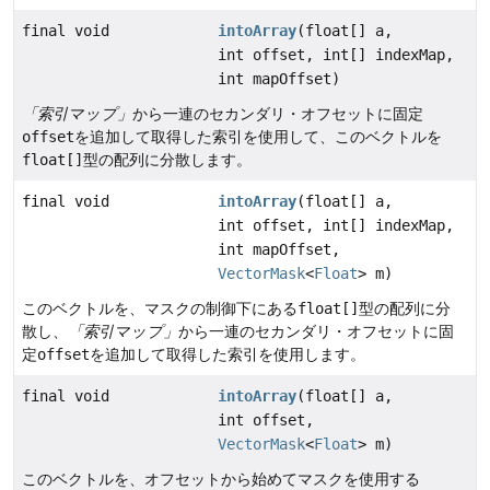
final void
intoArray
(float[] a,
int offset, int[] indexMap,
int mapOffset)
「索引マップ」
から一連のセカンダリ・オフセットに固定
offset
を追加して取得した索引を使用して、このベクトルを
float[]
型の配列に分散します。
final void
intoArray
(float[] a,
int offset, int[] indexMap,
int mapOffset,
VectorMask
<
Float
> m)
このベクトルを、マスクの制御下にある
float[]
型の配列に分
散し、
「索引マップ」
から一連のセカンダリ・オフセットに固
定
offset
を追加して取得した索引を使用します。
final void
intoArray
(float[] a,
int offset,
VectorMask
<
Float
> m)
このベクトルを、オフセットから始めてマスクを使用する