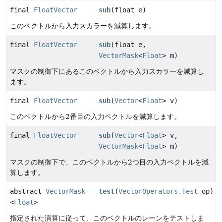
final
FloatVector
sub
(float e)
このベクトルから入力スカラーを減算します。
final
FloatVector
sub
(float e,
VectorMask
<
Float
> m)
マスクの制御下にあるこのベクトルから入力スカラーを減算し
ます。
final
FloatVector
sub
(
Vector
<
Float
> v)
このベクトルから2番目の入力ベクトルを減算します。
final
FloatVector
sub
(
Vector
<
Float
> v,
VectorMask
<
Float
> m)
マスクの制御下で、このベクトルから2つ目の入力ベクトルを減
算します。
abstract
VectorMask
test
(
VectorOperators.Test
op)
<
Float
>
指定された演算に従って、このベクトルのレーンをテストしま