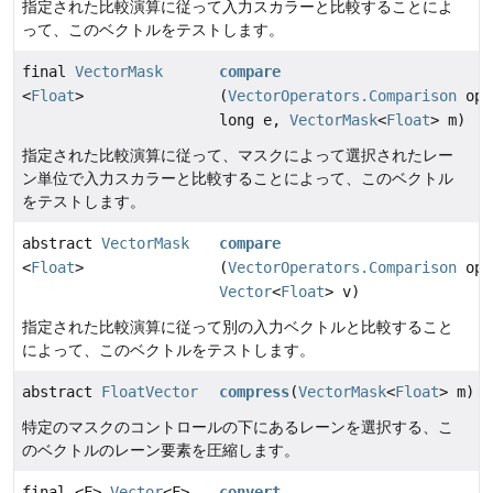
指定された比較演算に従って入力スカラーと比較することによ
って、このベクトルをテストします。
final
VectorMask
compare
<
Float
>
(
VectorOperators.Comparison
op,
long e,
VectorMask
<
Float
> m)
指定された比較演算に従って、マスクによって選択されたレー
ン単位で入力スカラーと比較することによって、このベクトル
をテストします。
abstract
VectorMask
compare
<
Float
>
(
VectorOperators.Comparison
op,
Vector
<
Float
> v)
指定された比較演算に従って別の入力ベクトルと比較すること
によって、このベクトルをテストします。
abstract
FloatVector
compress
(
VectorMask
<
Float
> m)
特定のマスクのコントロールの下にあるレーンを選択する、こ
のベクトルのレーン要素を圧縮します。
final <F>
Vector
<F>
convert