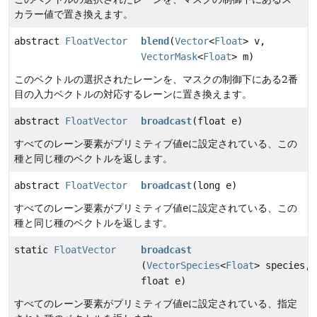
カラー値で置き換えます。
abstract
FloatVector
blend
(
Vector
<
Float
> v,
VectorMask
<
Float
> m)
このベクトルの選択されたレーンを、マスクの制御下にある2番
目の入力ベクトルの対応するレーンに置き換えます。
abstract
FloatVector
broadcast
(float e)
すべてのレーン要素がプリミティブ値
e
に設定されている、この
種と同じ種のベクトルを返します。
abstract
FloatVector
broadcast
(long e)
すべてのレーン要素がプリミティブ値
e
に設定されている、この
種と同じ種のベクトルを返します。
static
FloatVector
broadcast
(
VectorSpecies
<
Float
> species,
float e)
すべてのレーン要素がプリミティブ値
e
に設定されている、指定