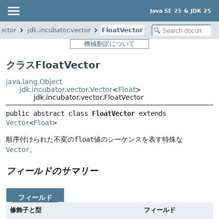
Java SE 25 & JDK 25
vector
jdk.incubator.vector
FloatVector
機械翻訳について
クラスFloatVector
java.lang.Object
jdk.incubator.vector.Vector
<
Float
>
jdk.incubator.vector.FloatVector
public abstract class 
FloatVector
extends 
Vector
<
Float
>
順序付けられた不変の
float
値のシーケンスを表す特殊な
Vector
。
フィールドのサマリー
フィールド
修飾子と型
フィールド