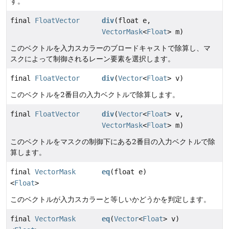
す。
final
FloatVector
div
(float e,
VectorMask
<
Float
> m)
このベクトルを入力スカラーのブロードキャストで除算し、マ
スクによって制御されるレーン要素を選択します。
final
FloatVector
div
(
Vector
<
Float
> v)
このベクトルを2番目の入力ベクトルで除算します。
final
FloatVector
div
(
Vector
<
Float
> v,
VectorMask
<
Float
> m)
このベクトルをマスクの制御下にある2番目の入力ベクトルで除
算します。
final
VectorMask
eq
(float e)
<
Float
>
このベクトルが入力スカラーと等しいかどうかを判定します。
final
VectorMask
eq
(
Vector
<
Float
> v)