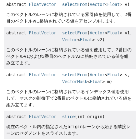
abstract
FloatVector
selectFrom
(
Vector
<
Float
> v)
このベクトルのレーンに格納されている索引値を使用して、2番
目のベクトル
v
に格納されている値をアセンブルします。
abstract
FloatVector
selectFrom
(
Vector
<
Float
> v1,
Vector
<
Float
> v2)
このベクトルのレーンに格納されている値を使用して、2番目の
ベクトル
v1
および3番目のベクトル
v2
に格納されている値を組
み立てます。
abstract
FloatVector
selectFrom
(
Vector
<
Float
> s,
VectorMask
<
Float
> m)
このベクトルのレーンに格納されているインデックス値を使用
して、マスクの制御下で2番目のベクトルに格納されている値を
組み立てます。
abstract
FloatVector
slice
(int origin)
現在のベクトル内の指定された
origin
レーンから始まる隣接レ
ーンのセグメントをスライスします。