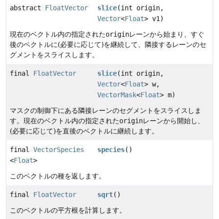
abstract
FloatVector
slice
(int origin,
Vector
<
Float
> v1)
現在のベクトル内の指定された
origin
レーンから始まり、すぐ
後のベクトルに(必要に応じて)を継続して、隣接するレーンのセ
グメントをスライスします。
final
FloatVector
slice
(int origin,
Vector
<
Float
> w,
VectorMask
<
Float
> m)
マスクの制御下にある隣接レーンのセグメントをスライスしま
す。現在のベクトル内の指定された
origin
レーンから開始し、
(必要に応じて)を直後のベクトルに継続します。
final
VectorSpecies
species
()
<
Float
>
このベクトルの種を返します。
final
FloatVector
sqrt
()
このベクトルの平方根を計算します。