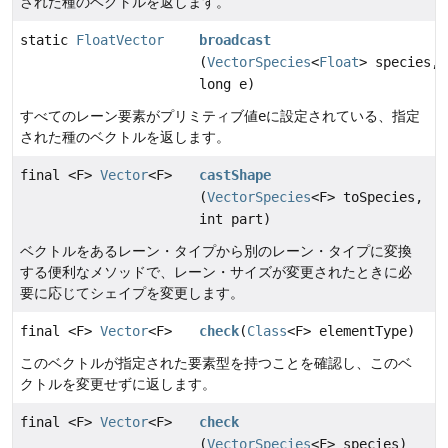
された種のベクトルを返します。
static
FloatVector
broadcast
(
VectorSpecies
<
Float
> species,
long e)
すべてのレーン要素がプリミティブ値
e
に設定されている、指定
された種のベクトルを返します。
final <F>
Vector
<F>
castShape
(
VectorSpecies
<F> toSpecies,
int part)
ベクトルをあるレーン・タイプから別のレーン・タイプに変換
する便利なメソッドで、レーン・サイズが変更されたときに必
要に応じてシェイプを変更します。
final <F>
Vector
<F>
check
(
Class
<F> elementType)
このベクトルが指定された要素型を持つことを確認し、このベ
クトルを変更せずに返します。
final <F>
Vector
<F>
check
(
VectorSpecies
<F> species)