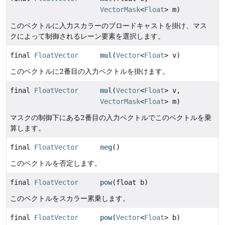
VectorMask
<
Float
> m)
このベクトルに入力スカラーのブロードキャストを掛け、マス
クによって制御されるレーン要素を選択します。
final
FloatVector
mul
(
Vector
<
Float
> v)
このベクトルに2番目の入力ベクトルを掛けます。
final
FloatVector
mul
(
Vector
<
Float
> v,
VectorMask
<
Float
> m)
マスクの制御下にある2番目の入力ベクトルでこのベクトルを乗
算します。
final
FloatVector
neg
()
このベクトルを否定します。
final
FloatVector
pow
(float b)
このベクトルをスカラー累乗します。
final
FloatVector
pow
(
Vector
<
Float
> b)