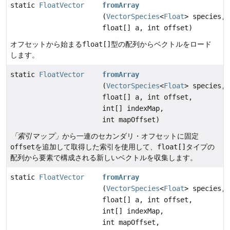
static
FloatVector
fromArray
(
VectorSpecies
<
Float
> species,
float[] a, int offset)
オフセットから始まる
float[]
型の配列からベクトルをロード
します。
static
FloatVector
fromArray
(
VectorSpecies
<
Float
> species,
float[] a, int offset,
int[] indexMap,
int mapOffset)
「索引マップ」
から一連のセカンダリ・オフセットに固定
offset
を追加して取得した索引を使用して、
float[]
タイプの
配列から要素で構成される新しいベクトルを収集します。
static
FloatVector
fromArray
(
VectorSpecies
<
Float
> species,
float[] a, int offset,
int[] indexMap,
int mapOffset,