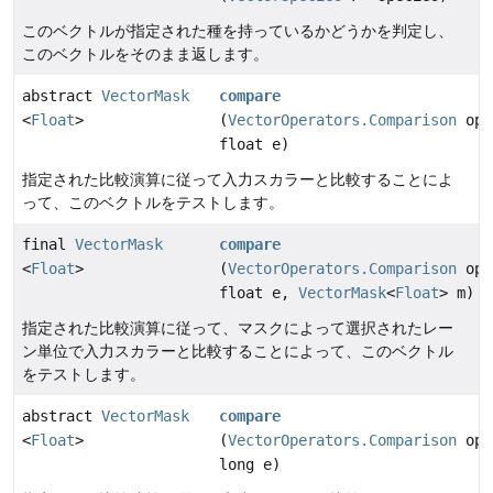
このベクトルが指定された種を持っているかどうかを判定し、
このベクトルをそのまま返します。
abstract
VectorMask
compare
<
Float
>
(
VectorOperators.Comparison
op,
float e)
指定された比較演算に従って入力スカラーと比較することによ
って、このベクトルをテストします。
final
VectorMask
compare
<
Float
>
(
VectorOperators.Comparison
op,
float e,
VectorMask
<
Float
> m)
指定された比較演算に従って、マスクによって選択されたレー
ン単位で入力スカラーと比較することによって、このベクトル
をテストします。
abstract
VectorMask
compare
<
Float
>
(
VectorOperators.Comparison
op,
long e)