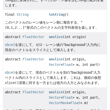
long
型に変換された、すべてのレーン値を含む
long[]
配列を返
します。
final
String
toString
()
このベクトルのレーン値をレーン順に報告する、
"
[0,1,2...]"
形式のこのベクトルの文字列表現を返します。
abstract
FloatVector
unslice
(int origin)
slice()
を逆にして、ゼロ・レーン値の"background"入力内に
現在のベクトルをスライスとして挿入します。
abstract
FloatVector
unslice
(int origin,
Vector
<
Float
> w, int part)
slice()
を逆にして、現在のベクトルを別の"background"入力
ベクトル内のスライスとして挿入します。これは、後続の仮想
slice()
演算に対する一方または他方の入力とみなされます。
abstract
FloatVector
unslice
(int origin,
Vector
<
Float
> w, int part,
VectorMask
<
Float
> m)