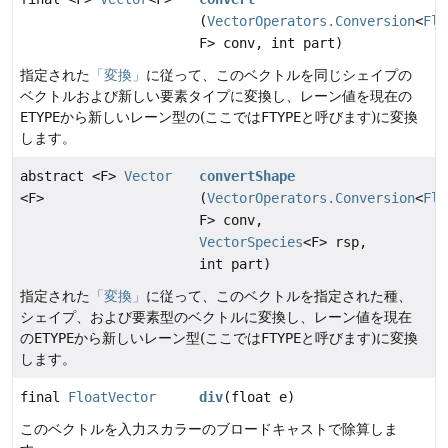
(
VectorOperators.Conversion
<
Flo
F> conv, int part)
指定された
「変換」
に従って、このベクトルを同じシェイプの
ベクトルおよび新しい要素タイプに変換し、レーン値を現在の
ETYPE
から新しいレーン型の(ここでは
FTYPE
と呼びます)に変換
します。
abstract <F>
Vector
convertShape
<F>
(
VectorOperators.Conversion
<
Flo
F> conv,
VectorSpecies
<F> rsp,
int part)
指定された
「変換」
に従って、このベクトルを指定された種、
シェイプ、および要素型のベクトルに変換し、レーン値を現在
の
ETYPE
から新しいレーン型(ここでは
FTYPE
と呼びます)に変換
します。
final
FloatVector
div
(float e)
このベクトルを入力スカラーのブロードキャストで除算しま