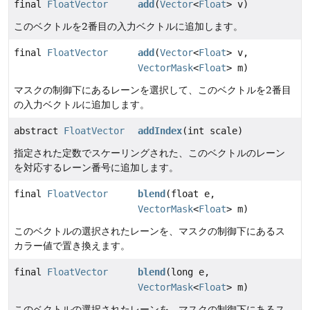
final
FloatVector
add
(
Vector
<
Float
> v)
このベクトルを2番目の入力ベクトルに追加します。
final
FloatVector
add
(
Vector
<
Float
> v,
VectorMask
<
Float
> m)
マスクの制御下にあるレーンを選択して、このベクトルを2番目
の入力ベクトルに追加します。
abstract
FloatVector
addIndex
(int scale)
指定された定数でスケーリングされた、このベクトルのレーン
を対応するレーン番号に追加します。
final
FloatVector
blend
(float e,
VectorMask
<
Float
> m)
このベクトルの選択されたレーンを、マスクの制御下にあるス
カラー値で置き換えます。
final
FloatVector
blend
(long e,
VectorMask
<
Float
> m)
このベクトルの選択されたレーンを、マスクの制御下にあるス