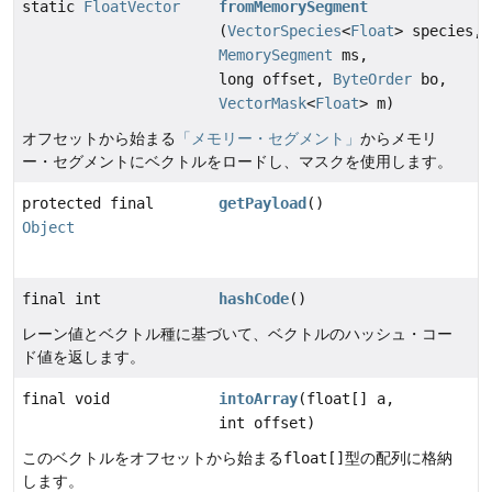
static
FloatVector
fromMemorySegment
(
VectorSpecies
<
Float
> species,
MemorySegment
ms,
long offset,
ByteOrder
bo,
VectorMask
<
Float
> m)
オフセットから始まる
「メモリー・セグメント」
からメモリ
ー・セグメントにベクトルをロードし、マスクを使用します。
protected final
getPayload
()
Object
final int
hashCode
()
レーン値とベクトル種に基づいて、ベクトルのハッシュ・コー
ド値を返します。
final void
intoArray
(float[] a,
int offset)
このベクトルをオフセットから始まる
float[]
型の配列に格納
します。