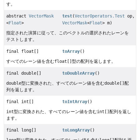
す。
abstract
VectorMask
test
(
VectorOperators.Test
op,
<
Float
>
VectorMask
<
Float
> m)
指定された演算に従って、このベクトルの選択されたレーンを
テストします。
final float[]
toArray
()
すべてのレーン値を含む
float[]
型の配列を返します。
final double[]
toDoubleArray
()
double
型に変換された、すべてのレーン値を含む
double[]
配
列を返します。
final int[]
toIntArray
()
int
型に変換された、すべてのレーン値を含む
int[]
配列を返し
ます。
final long[]
toLongArray
()