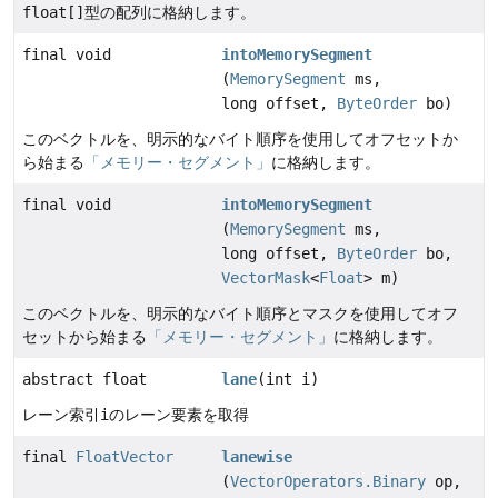
float[]
型の配列に格納します。
final void
intoMemorySegment
(
MemorySegment
ms,
long offset,
ByteOrder
bo)
このベクトルを、明示的なバイト順序を使用してオフセットか
ら始まる
「メモリー・セグメント」
に格納します。
final void
intoMemorySegment
(
MemorySegment
ms,
long offset,
ByteOrder
bo,
VectorMask
<
Float
> m)
このベクトルを、明示的なバイト順序とマスクを使用してオフ
セットから始まる
「メモリー・セグメント」
に格納します。
abstract float
lane
(int i)
レーン索引
i
のレーン要素を取得
final
FloatVector
lanewise
(
VectorOperators.Binary
op,