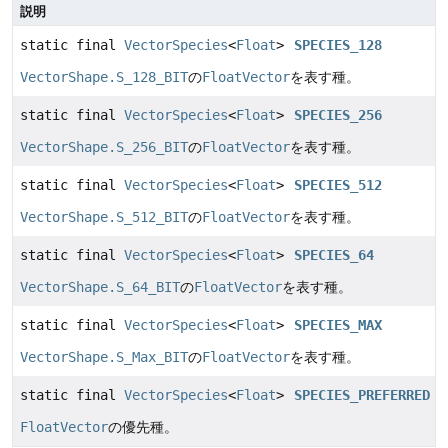
説明
static final
VectorSpecies
<
Float
>
SPECIES_128
VectorShape.S_128_BIT
の
FloatVector
を表す種。
static final
VectorSpecies
<
Float
>
SPECIES_256
VectorShape.S_256_BIT
の
FloatVector
を表す種。
static final
VectorSpecies
<
Float
>
SPECIES_512
VectorShape.S_512_BIT
の
FloatVector
を表す種。
static final
VectorSpecies
<
Float
>
SPECIES_64
VectorShape.S_64_BIT
の
FloatVector
を表す種。
static final
VectorSpecies
<
Float
>
SPECIES_MAX
VectorShape.S_Max_BIT
の
FloatVector
を表す種。
static final
VectorSpecies
<
Float
>
SPECIES_PREFERRED
FloatVector
の優先種。