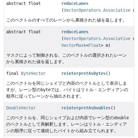
abstract float
reduceLanes
(
VectorOperators.Associative
op
このベクトルのすべてのレーンから累積された値を返します。
abstract float
reduceLanes
(
VectorOperators.Associative
op
VectorMask
<
Float
> m)
マスクによって制御される、このベクトルの選択されたレーン
から累積された値を返します。
final
ByteVector
reinterpretAsBytes
()
このベクトルを同じシェイプと内容のベクトルとして表示しま
すが、レーン型の
byte
では、バイトはリトル・エンディアンの
順序に従ってレーンから抽出されます。
DoubleVector
reinterpretAsDoubles
()
このベクトルを、同じシェイプおよび内容でレーン型の
double
のベクトルとして再解釈します。レーンはリトル・エンディア
ンの順序に従って連続したバイトから組み立てられます。