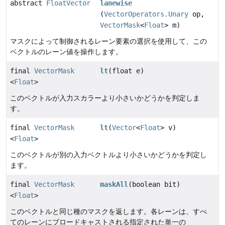
abstract
FloatVector
lanewise
(
VectorOperators.Unary
op,
VectorMask
<
Float
> m)
マスクによって制御されるレーン要素の選択を使用して、この
ベクトルのレーン値を操作します。
final
VectorMask
lt
(float e)
<
Float
>
このベクトルが入力スカラーより小さいかどうかを判定しま
す。
final
VectorMask
lt
(
Vector
<
Float
> v)
<
Float
>
このベクトルが別の入力ベクトルより小さいかどうかを判定し
ます。
final
VectorMask
maskAll
(boolean bit)
<
Float
>
このベクトルと同じ種のマスクを返します。各レーンは、すべ
てのレーンにブロードキャストされる指定された単一の