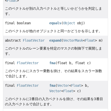
<
Float
>
このベクトルが別の入力ベクトルと等しいかどうかを判定しま
す。
final boolean
equals
(
Object
obj)
このベクトルが他のオブジェクトと同一かどうかを示します。
abstract
FloatVector
expand
(
VectorMask
<
Float
> m)
このベクトルのレーン要素を特定のマスクの制御下で展開しま
す。
final
FloatVector
fma
(float b, float c)
このベクトルにスカラー乗数を掛け、その結果をスカラー加数
で合計します。
final
FloatVector
fma
(
Vector
<
Float
> b,
Vector
<
Float
> c)
このベクトルに2番目の入力ベクトルを掛け、その結果を3番目
の入力ベクトルで合計します。