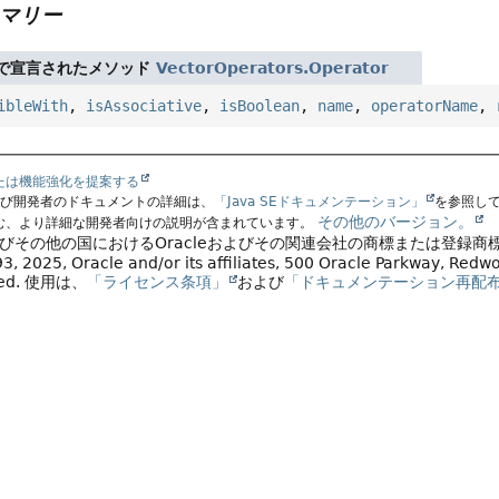
マリー
で宣言されたメソッド
VectorOperators.Operator
ibleWith
,
isAssociative
,
isBoolean
,
name
,
operatorName
,
たは機能強化を提案する
よび開発者のドキュメントの詳細は、
「Java SEドキュメンテーション」
を参照し
その他のバージョン。
む、より詳細な開発者向けの説明が含まれています。
よびその他の国におけるOracleおよびその関連会社の商標または登録商
, 2025, Oracle and/or its affiliates, 500 Oracle Parkway, Red
ved.
使用は、
「ライセンス条項」
および
「ドキュメンテーション再配