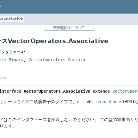
プ
Associative
機械翻訳について
ectorOperators.Associative
インタフェース:
ors.Binary
,
VectorOperators.Operator
ors
interface 
VectorOperators.Associative
 extends 
VectorOper
け
レーンワイズ
二項演算子のタイプで、
e = v0.
reduceLanes
(ADD)
ドはこのインタフェースを実装しないでください。
この型の将来のリ
ります。