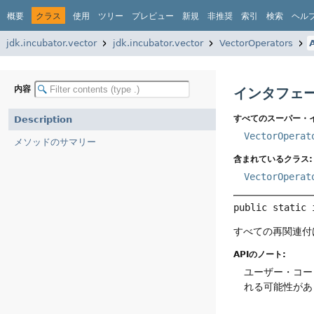
概要
クラス
使用
ツリー
プレビュー
新規
非推奨
索引
検索
ヘル
jdk.incubator.vector
jdk.incubator.vector
VectorOperators
内容
インタフェースV
すべてのスーパー・
Description
VectorOperat
メソッドのサマリー
含まれているクラス:
VectorOperat
public static 
すべての再関連付
APIのノート:
ユーザー・コー
れる可能性があ