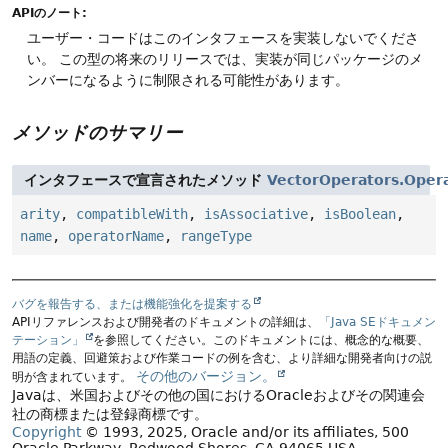
APIのノート:
ユーザー・コードはこのインタフェースを実装しないでくださ
い。
この型の将来のリリースでは、実装が同じパッケージのメ
ンバーになるように制限される可能性があります。
メソッドのサマリー
インタフェースで宣言されたメソッド
VectorOperators.Oper
arity
,
compatibleWith
,
isAssociative
,
isBoolean
,
name
,
operatorName
,
rangeType
バグを報告する、または機能強化を提案する
APIリファレンスおよび開発者のドキュメントの詳細は、
「Java SEドキュメン
テーション」
を参照してください。このドキュメントには、概念的な概要、
用語の定義、回避策および作業コードの例を含む、より詳細な開発者向けの説
その他のバージョン。
明が含まれています。
Javaは、米国およびその他の国におけるOracleおよびその関連会
社の商標または登録商標です。
Copyright
© 1993, 2025, Oracle and/or its affiliates, 500