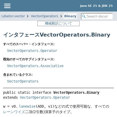
Java SE 25 & JDK 25
ncubator.vector
VectorOperators
Binary
機械翻訳について
インタフェースVectorOperators.Binary
すべてのスーパー・インタフェース:
VectorOperators.Operator
既知のすべてのサブインタフェース:
VectorOperators.Associative
含まれているクラス:
VectorOperators
public static interface 
VectorOperators.Binary
extends 
VectorOperators.Operator
w = v0.
lanewise
(ADD, v1)
などの式で使用可能な、すべての
レーンワイズ
二項(2引数)演算子のタイプ。