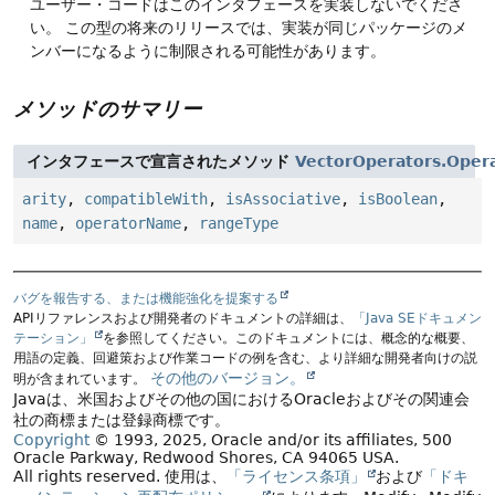
ユーザー・コードはこのインタフェースを実装しないでくださ
い。
この型の将来のリリースでは、実装が同じパッケージのメ
ンバーになるように制限される可能性があります。
メソッドのサマリー
インタフェースで宣言されたメソッド
VectorOperators.Oper
arity
,
compatibleWith
,
isAssociative
,
isBoolean
,
name
,
operatorName
,
rangeType
バグを報告する、または機能強化を提案する
APIリファレンスおよび開発者のドキュメントの詳細は、
「Java SEドキュメン
テーション」
を参照してください。このドキュメントには、概念的な概要、
用語の定義、回避策および作業コードの例を含む、より詳細な開発者向けの説
その他のバージョン。
明が含まれています。
Javaは、米国およびその他の国におけるOracleおよびその関連会
社の商標または登録商標です。
Copyright
© 1993, 2025, Oracle and/or its affiliates, 500
Oracle Parkway, Redwood Shores, CA 94065 USA.
All rights reserved.
使用は、
「ライセンス条項」
および
「ドキ