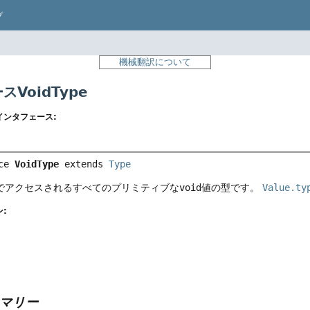
プ
機械翻訳について
VoidType
インタフェース:
ce 
VoidType
 extends 
Type
でアクセスされるすべてのプリミティブな
void
値の型です。
Value.ty
:
マリー