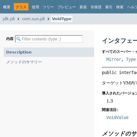
概要
クラス
使用
ツリー
プレビュー
新規
非推奨
索引
検索
ヘル
jdk.jdi
com.sun.jdi
VoidType
内容
インタフェース
すべてのスーパー・
Description
Mirror
,
Type
メソッドのサマリー
public interfa
ターゲットVM内
導入されたバージョン
1.3
関連項目:
VoidValue
メソッドのサ