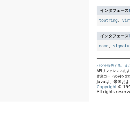
インタフェース
toString
,
vir
インタフェース
name
,
signatu
バグを報告する、ま
APIリファレンスお
作業コードの例を含
Javaは、米国お
Copyright
© 1993
All rights reser