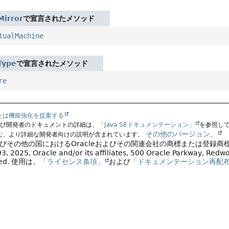
Mirror
で宣言されたメソッド
tualMachine
Type
で宣言されたメソッド
re
たは機能強化を提案する
よび開発者のドキュメントの詳細は、
「Java SEドキュメンテーション」
を参照し
その他のバージョン。
む、より詳細な開発者向けの説明が含まれています。
よびその他の国におけるOracleおよびその関連会社の商標または登録商
, 2025, Oracle and/or its affiliates, 500 Oracle Parkway, Red
ved.
使用は、
「ライセンス条項」
および
「ドキュメンテーション再配