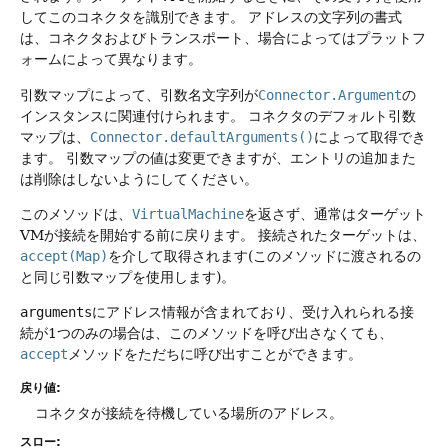
してこのコネクタを識別できます。
アドレスの文字列の書式
は、コネクタおよびトランスポート、場合によってはプラットフ
ォームによって異なります。
引数マップによって、引数名文字列が
Connector.Argument
の
インスタンスに関連付けられます。
コネクタのデフォルト引数
マップは、
Connector.defaultArguments()
によって取得でき
ます。
引数マップの値は変更できますが、エントリの追加また
は削除はしないようにしてください。
このメソッドは、
VirtualMachine
を返さず、通常はターゲット
VMが接続を開始する前に戻ります。
接続されたターゲットは、
accept(Map)
を介して取得されます(このメソッドに渡されるの
と同じ引数マップを使用します)。
arguments
にアドレス情報が含まれており、受け入れられる接
続が1つのみの場合は、このメソッドを呼び出さなくても、
accept
メソッドをただちに呼び出すことができます。
戻り値:
コネクタが接続を待機している場所のアドレス。
スロー: