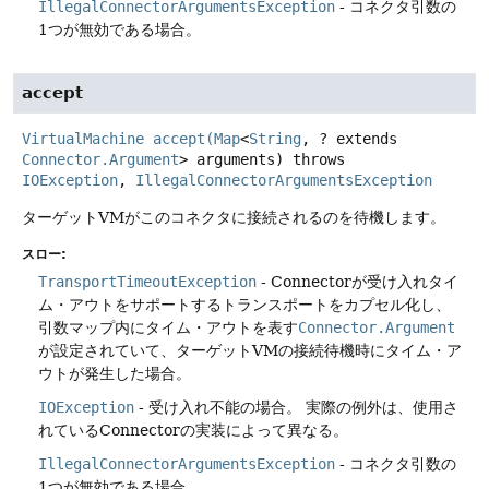
IllegalConnectorArgumentsException
- コネクタ引数の
1つが無効である場合。
accept
VirtualMachine
accept
(
Map
<
String
, ? extends
Connector.Argument
> arguments)
throws
IOException
, 
IllegalConnectorArgumentsException
ターゲットVMがこのコネクタに接続されるのを待機します。
スロー:
TransportTimeoutException
- Connectorが受け入れタイ
ム・アウトをサポートするトランスポートをカプセル化し、
引数マップ内にタイム・アウトを表す
Connector.Argument
が設定されていて、ターゲットVMの接続待機時にタイム・ア
ウトが発生した場合。
IOException
- 受け入れ不能の場合。
実際の例外は、使用さ
れているConnectorの実装によって異なる。
IllegalConnectorArgumentsException
- コネクタ引数の
1つが無効である場合。