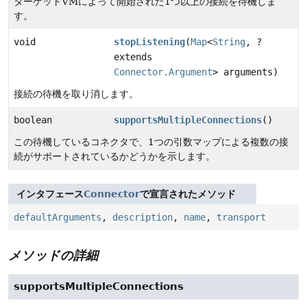
ターゲットVMによって開始された1つ以上の接続を待機しま
す。
void
stopListening
(
Map
<
String
, ?
extends
Connector.Argument
> arguments)
接続の待機を取り消します。
boolean
supportsMultipleConnections
()
この待機しているコネクタで、1つの引数マップによる複数の接
続がサポートされているかどうかを示します。
インタフェース
Connector
で宣言されたメソッド
defaultArguments
,
description
,
name
,
transport
メソッドの詳細
supportsMultipleConnections