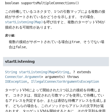
boolean
supportsMultipleConnections
()
この待機しているコネクタで、1つの引数マップによる複数の接
続がサポートされているかどうかを示します。
その場合、
startListening(Map)
を呼び出すと、複数のターゲットVMが
接続される可能性があります。
戻り値:
複数の接続がサポートされている場合は
true
、そうでない場
合は
false
。
startListening
String
startListening
(
Map
<
String
, ? extends
Connector.Argument
> arguments)
throws
IOException
, 
IllegalConnectorArgumentsException
ターゲットVMによって開始された1つ以上の接続を待機しま
す。
コネクタは、指定された引数マップを使用して待機してい
るアドレスを判定するか、または適切な待機アドレスを生成しま
す。
どちらの場合も、このメソッドからアドレスの文字列が返
されます。ターゲットVMを開始するときに、その文字列を使用