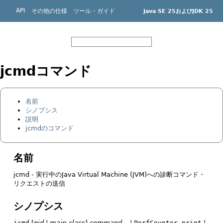
API
その他の仕様
ツール・ガイド
Java SE 25およびJDK 25
機械翻訳について
jcmdコマンド
名前
シノプシス
説明
jcmdのコマンド
名前
jcmd - 実行中のJava Virtual Machine (JVM)への診断コマンド・
リクエストの送信
シノプシス
jcmd
[
pid
|
main-class
]
command
... |
PerfCounter.print
|