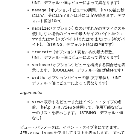
(INT、デフォルト値はビューによって異なります)
maxage
: (オプション) ビューの期間。
(INTの後に秒
には's'、分には'm'または時には'h'が続きます。デフ
ォルト値は10m)
maxsize
: (オプション) 次のいずれかのサフィクスを
使用しない場合のビューの最大サイズ(バイト単位):
'm'または'M'(メガバイト)または'g'または'G'(ギガバ
イト)。
(STRING、デフォルト値は32MBです)
truncate
: (オプション) 表セル内の最大行数。
(INT、デフォルト値はビューによって異なります)
verbose
: (オプション) ビューを構成する問合せを表
示します。
(BOOLEAN、デフォルト値はfalseです)
width
: (オプション) ビューの幅(文字単位)。
(INT、
デフォルト値はビューによって異なります)
arguments
:
view
: 表示するビューまたはイベント・タイプの名
前。
help JFR.view
を使用して、使用可能なビュ
ーのリストを表示します。
(STRING、デフォルト値
なし)
ビュー・パラメータは、イベント・タイプ名にできます。
JFR.view types
を使用してリストを表示します。
すべて