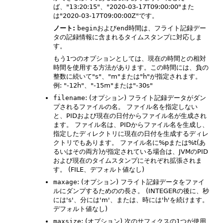
ば、"13:20:15"、"2020-03-17T09:00:00"また
は"2020-03-17T09:00:00Z"です。
ノート:
begin
および
end
時間は、フライト記録デー
タの記録情報に含まれるタイムスタンプに対応しま
す。
もう1つのオプションとしては、現在の時間との相対
時間を使用する方法があります。この時間には、負の
整数に続いて"s"、"m"または"h"が指定されます。
例: "-12h"、"-15m"または"-30s"
filename
: (オプション) フライト記録データがダン
プされるファイルの名。
ファイル名を指定しない
と、PIDおよび現在の日付からファイル名が生成され
ます。
ファイル名は、PIDからファイル名を生成し、
指定したディレクトリに現在の日付を生成するディレ
クトリでもあります。
ファイル名に%pまたは%t(あ
るいはその両方)が指定されている場合は、JVMのPID
および現在のタイムスタンプにそれぞれ拡張されま
す。
(FILE、デフォルト値なし)
maxage
: (オプション) フライト記録データをファイ
ルにダンプするためのの長さ。
(INTEGERの後に、秒
には's'、分には'm'、または、時には'h'を続けます。
デフォルト値なし)
maxsize
: (オプション) 次のサフィクスの1つが使用