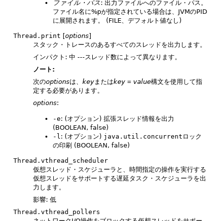
ファイル・パス
: 出力ファイルへのファイル・パス。
ファイル名に%pが指定されている場合は、JVMのPID
に展開されます。
(FILE、デフォルト値なし)
Thread.print
[
options
]
スタック・トレースのあるすべてのスレッドを出力します。
インパクト: 中 ---スレッド数によって異なります。
ノート:
次の
options
は、
key
または
key
=
value
構文を使用して指
定する必要があります。
options
:
-e
: (オプション) 拡張スレッド情報を出力
(BOOLEAN, false)
-l
: (オプション)
java.util.concurrent
ロック
の印刷 (BOOLEAN, false)
Thread.vthread_scheduler
仮想スレッド・スケジューラと、時間指定の操作を実行する
仮想スレッドをサポートする遅延タスク・スケジューラを出
力します。
影響: 低
Thread.vthread_pollers
ネットワークI/O操作をブロックする仮想スレッドをサポー