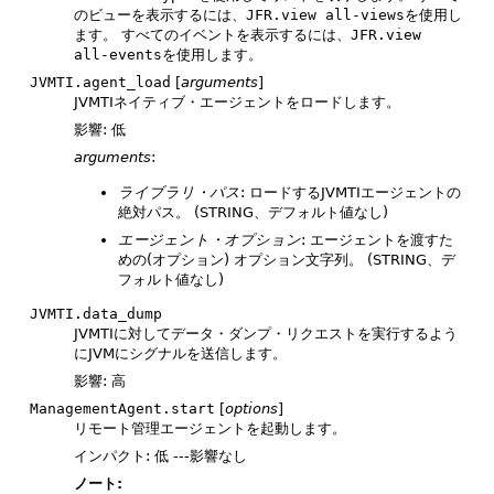
のビューを表示するには、
JFR.view all-views
を使用し
ます。
すべてのイベントを表示するには、
JFR.view 
all-events
を使用します。
JVMTI.agent_load
[
arguments
]
JVMTIネイティブ・エージェントをロードします。
影響: 低
arguments
:
ライブラリ・パス
: ロードするJVMTIエージェントの
絶対パス。
(STRING、デフォルト値なし)
エージェント・オプション
: エージェントを渡すた
めの(オプション) オプション文字列。
(STRING、デ
フォルト値なし)
JVMTI.data_dump
JVMTIに対してデータ・ダンプ・リクエストを実行するよう
にJVMにシグナルを送信します。
影響: 高
ManagementAgent.start
[
options
]
リモート管理エージェントを起動します。
インパクト: 低 ---影響なし
ノート: