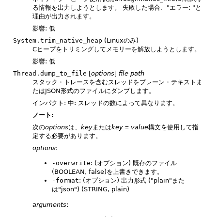
る情報を出力しようとします。
失敗した場合、"エラー: "と
理由が出力されます。
影響: 低
System.trim_native_heap
(Linuxのみ)
Cヒープをトリミングしてメモリーを解放しようとします。
影響: 低
Thread.dump_to_file
[
options
]
file path
スタック・トレースを含むスレッドをプレーン・テキストま
たはJSON形式のファイルにダンプします。
インパクト: 中: スレッドの数によって異なります。
ノート:
次の
options
は、
key
または
key
=
value
構文を使用して指
定する必要があります。
options
:
-overwrite
: (オプション) 既存のファイル
(BOOLEAN, false)を上書きできます。
-format
: (オプション) 出力形式 ("plain"また
は"json") (STRING, plain)
arguments
: