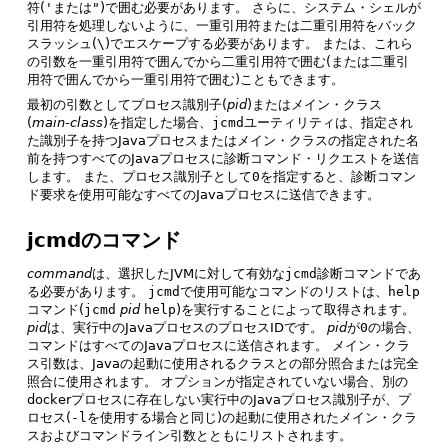
符(
'
または
"
)で囲む必要があります。
さらに、システム・シェルが
引用符を処理しないように、一重引用符または二重引用符をバック
スラッシュ(
\
)でエスケープする必要があります。
または、これら
の引数を一重引用符で囲んでから二重引用符で囲む(または二重引
用符で囲んでから一重引用符で囲む)こともできます。
最初の引数としてプロセス識別子(
pid
)またはメイン・クラス
(
main-class
)を指定した場合、
jcmd
ユーティリティは、指定され
た識別子を持つJavaプロセスまたはメイン・クラスの指定された名
前を持つすべてのJavaプロセスに診断コマンド・リクエストを送信
します。
また、プロセス識別子として
0
を指定すると、診断コマン
ド要求を使用可能なすべてのJavaプロセスに送信できます。
jcmdのコマンド
command
は、選択したJVMに対して有効な
jcmd
診断コマンドであ
る必要があります。
jcmd
で使用可能なコマンドのリストは、
help
コマンド(
jcmd
pid
help
)を実行することによって取得されます。
pid
は、実行中のJavaプロセスのプロセスIDです。
pid
が
0
の場合、
コマンドはすべてのJavaプロセスに送信されます。
メイン・クラ
ス引数は、Javaの起動に使用されるクラスとの部分照合または完全
照合に使用されます。
オプションが指定されていない場合、別の
dockerプロセスに存在しない実行中のJavaプロセス識別子が、プ
ロセス(
-l
を使用する場合と同じ)の起動に使用されたメイン・クラ
スおよびコマンドライン引数とともにリストされます。