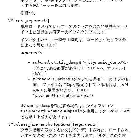
トするI/Oポーラーを出力します。
影響: 低
VM.cds
[
arguments
]
現在ロードされているすべてのクラスを含む静的共有アーカ
イブまたは動的共有アーカイブをダンプします。
インパクト: 中 --- 一時停止時間は、ロードされたクラス数
によって異なります
arguments
:
subcmd
:
static_dump
または
dynamic_dump
のい
ずれかである必要があります (STRING、デフォルト
値なし)
filename
: (Optional)ダンプする共有アーカイブの名
前。
ファイル名に%pが指定されている場合は、JVM
のPIDに展開されます。
(FILE,
"java_pid%p_<subcmd>.jsa")
dynamic_dump
を指定する場合は、JVMオプション
-
XX:+RecordDynamicDumpInfo
を使用してターゲットJVM
を起動する必要があります。
VM.class_hierarchy
[
options
] [
arguments
]
クラス階層を表示するためにインデントされた、ロードされ
たすべてのクラスのリストを出力します。
各クラスの名前