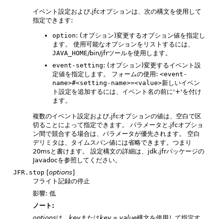
イベント設定および.jfcオプションは、次の構文を使用して
指定できます:
option
: (オプション)変更するオプション値を指定し
ます。
使用可能なオプションをリストするには、
JAVA_HOME
/bin/jfrツールを使用します。
event-setting
: (オプション)変更するイベント設
定値を指定します。
フォームの使用:
<event-
name>#<setting-name>=<value>
新しいイベン
ト設定を追加するには、イベント名の前に'+'を付け
ます。
複数のイベント設定および.jfcオプションの値は、空白で区
切ることによって指定できます。
パラメータと.jfcオプショ
ン間で競合する場合は、パラメータが優先されます。
空白
デリミタは、タイムスパン値には省略できます。つまり
20msと書けます。
設定構文の詳細は、jdk.jfrパッケージの
Javadocを参照してください。
JFR.stop
[
options
]
フライト記録の停止
影響: 低
ノート:
options
は、
key
または
key
=
value
構文を使用して指定す