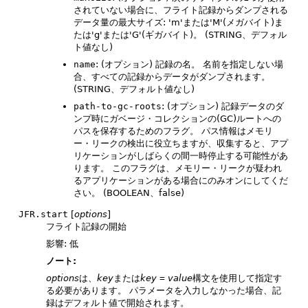
されていない場合に、フライト記録からダンプされる
データ量の最大サイズ: 'm'または'M'(メガバイト)ま
たは'g'または'G'(ギガバイト)。
(STRING、デフォル
ト値なし)
name
: (オプション) 記録の名。
名前を指定しない場
合、すべての記録からデータがダンプされます。
(STRING、デフォルト値なし)
path-to-gc-roots
: (オプション) 記録データのダ
ンプ時にガベージ・コレクションの(GC)ルートへの
パスを保存するためのフラグ。
パス情報はメモリ
ー・リークの検出に役立ちますが、収集すると、アプ
リケーションがしばらくの間一時停止する可能性があ
ります。
このフラグは、メモリー・リークが疑われ
るアプリケーションがある場合にのみオンにしてくだ
さい。
(BOOLEAN、false)
JFR.start
[
options
]
フライト記録の開始
影響: 低
ノート:
options
は、
key
または
key
=
value
構文を使用して指定す
る必要があります。
パラメータを入力しなかった場合、記
録はデフォルト値で開始されます。