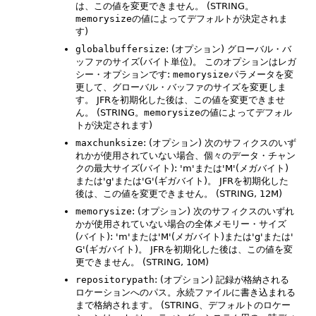
は、この値を変更できません。
(STRING。
memorysize
の値によってデフォルトが決定されま
す)
globalbuffersize
: (オプション) グローバル・バ
ッファのサイズ(バイト単位)。
このオプションはレガ
シー・オプションです:
memorysize
パラメータを変
更して、グローバル・バッファのサイズを変更しま
す。
JFRを初期化した後は、この値を変更できませ
ん。
(STRING。
memorysize
の値によってデフォル
トが決定されます)
maxchunksize
: (オプション) 次のサフィクスのいず
れかが使用されていない場合、個々のデータ・チャン
クの最大サイズ(バイト): 'm'または'M'(メガバイト)
または'g'または'G'(ギガバイト)。
JFRを初期化した
後は、この値を変更できません。
(STRING, 12M)
memorysize
: (オプション) 次のサフィクスのいずれ
かが使用されていない場合の全体メモリー・サイズ
(バイト): 'm'または'M'(メガバイト)または'g'または'
G'(ギガバイト)。
JFRを初期化した後は、この値を変
更できません。
(STRING, 10M)
repositorypath
: (オプション) 記録が格納される
ロケーションへのパス。永続ファイルに書き込まれる
まで格納されます。
(STRING、デフォルトのロケー