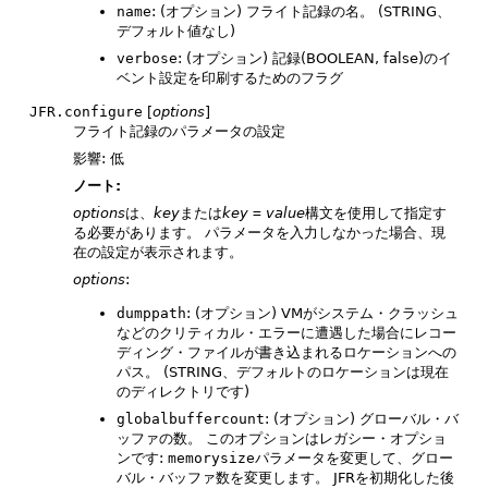
name
: (オプション) フライト記録の名。
(STRING、
デフォルト値なし)
verbose
: (オプション) 記録(BOOLEAN, false)のイ
ベント設定を印刷するためのフラグ
JFR.configure
[
options
]
フライト記録のパラメータの設定
影響: 低
ノート:
options
は、
key
または
key
=
value
構文を使用して指定す
る必要があります。
パラメータを入力しなかった場合、現
在の設定が表示されます。
options
:
dumppath
: (オプション) VMがシステム・クラッシュ
などのクリティカル・エラーに遭遇した場合にレコー
ディング・ファイルが書き込まれるロケーションへの
パス。
(STRING、デフォルトのロケーションは現在
のディレクトリです)
globalbuffercount
: (オプション) グローバル・バ
ッファの数。
このオプションはレガシー・オプショ
ンです:
memorysize
パラメータを変更して、グロー
バル・バッファ数を変更します。
JFRを初期化した後