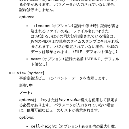
る必要があります。
パラメータが入力されていない場合、
記録は停止しません。
options
:
filename
: (オプション) 記録の停止時に記録が書き
込まれるファイルの名。
ファイル名に%pまた
は%t(あるいはその両方)が指定されている場合は、
JVMのPIDおよび現在のタイムスタンプにそれぞれ拡
張されます。
パスが指定されていない場合、記録の
データは破棄されます。
(FILE、デフォルト値なし)
name
: (オプション) 記録の名前 (STRING、デフォル
ト値なし)
JFR.view
[
options
]
事前定義済ビューにイベント・データを表示します。
影響: 中
ノート:
options
は、
key
または
key
=
value
構文を使用して指定す
る必要があります。
パラメータが入力されていない場合
は、使用可能なビューのリストが表示されます。
options
:
cell-height
: (オプション) 表セル内の最大行数。