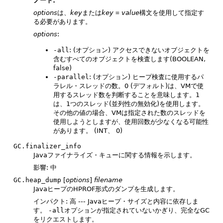
ノート:
options
は、
key
または
key
=
value
構文を使用して指定す
る必要があります。
options
:
-all
: (オプション) アクセスできないオブジェクトを
含むすべてのオブジェクトを検査します(BOOLEAN,
false)
-parallel
: (オプション) ヒープ検査に使用するパ
ラレル・スレッドの数。0 (デフォルト)は、VMで使
用するスレッド数を判断することを意味します。1
は、1つのスレッド(並列性の無効化)を使用します。
その他の値の場合、VMは指定された数のスレッドを
使用しようとしますが、使用回数が少なくなる可能性
があります。
(INT、 0)
GC.finalizer_info
Javaファイナライズ・キューに関する情報を示します。
影響: 中
GC.heap_dump
[
options
]
filename
JavaヒープのHPROF形式のダンプを生成します。
インパクト: 高 --- Javaヒープ・サイズと内容に依存しま
す。
-all
オプションが指定されていないかぎり、完全なGC
をリクエストします。