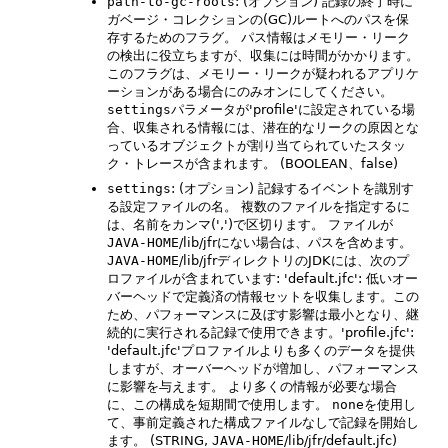
path-to-gc-roots
: (オプション) 記録の終了時に
ガベージ・コレクションの(GC)ルートへのパスを保
存するためのフラグ。
パス情報はメモリー・リーク
の検出に役立ちますが、収集には時間がかかります。
このフラグは、メモリー・リークが疑われるアプリケ
ーションがある場合にのみオンにしてください。
settings
パラメータが'profile'に設定されている場
合、収集される情報には、潜在的なリークの原因とな
っているオブジェクトが割り当てられていたスタッ
ク・トレースが含まれます。
(BOOLEAN、false)
settings
: (オプション) 記録するイベントを識別す
る設定ファイルの名。
複数のファイルを指定するに
は、名前をカンマ(',')で区切ります。
ファイルが
JAVA-HOME
/lib/jfrにない場合は、パスを含めます。
JAVA-HOME
/lib/jfrディレクトリのJDKには、次のプ
ロファイルが含まれています: 'default.jfc': 低いオー
バーヘッドで定義済の情報セットを収集します。この
ため、パフォーマンスに及ぼす影響は最小となり、継
続的に実行される記録で使用できます。'profile.jfc':
'default.jfc'プロファイルよりも多くのデータを提供
しますが、オーバーヘッドが増加し、パフォーマンス
に影響を与えます。
より多くの情報が必要な場合
に、この構成を短期間で使用します。
none
を使用し
て、事前定義された構成ファイルなしで記録を開始し
ます。
(STRING,
JAVA-HOME
/lib/jfr/default.jfc)