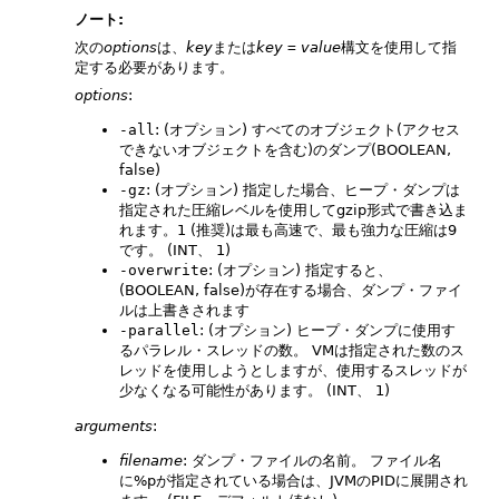
ノート:
次の
options
は、
key
または
key
=
value
構文を使用して指
定する必要があります。
options
:
-all
: (オプション) すべてのオブジェクト(アクセス
できないオブジェクトを含む)のダンプ(BOOLEAN,
false)
-gz
: (オプション) 指定した場合、ヒープ・ダンプは
指定された圧縮レベルを使用してgzip形式で書き込ま
れます。1 (推奨)は最も高速で、最も強力な圧縮は9
です。
(INT、 1)
-overwrite
: (オプション) 指定すると、
(BOOLEAN, false)が存在する場合、ダンプ・ファイ
ルは上書きされます
-parallel
: (オプション) ヒープ・ダンプに使用す
るパラレル・スレッドの数。
VMは指定された数のス
レッドを使用しようとしますが、使用するスレッドが
少なくなる可能性があります。
(INT、 1)
arguments
:
filename
: ダンプ・ファイルの名前。
ファイル名
に%pが指定されている場合は、JVMのPIDに展開され