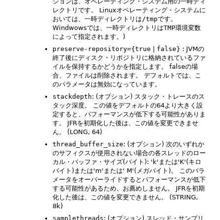
ションは、オペレーティング・システム用の一時ディ
レクトリです。
Linuxオペレーティング・システムに
おいては、一時ディレクトリは
/tmp
です。
Windwowsでは、一時ディレクトリは
TMP
環境変数
によって指定されます。)
preserve-repository=
{
true
|
false
} : JVMの
終了後にディスク・リポジトリに格納されているファ
イルを保持するかどうかを指定します。
falseの場
合、ファイルは削除されます。
デフォルトでは、こ
のパラメータは無効になっています。
stackdepth
: (オプション) スタック・トレースのス
タック深度。
この値をデフォルトの64より大きく設
定すると、パフォーマンスが低下する可能性がありま
す。
JFRを初期化した後は、この値を変更できませ
ん。
(LONG, 64)
thread_buffer_size
: (オプション) 次のいずれか
のサフィクスが使用されない場合の各スレッドのロー
カル・バッファ・サイズ(バイト): 'k'または'K'(キロ
バイト)または'm'または' M'(メガバイト)。
このパラ
メータをオーバーライドするとパフォーマンスが低下
する可能性があるため、お薦めしません。
JFRを初期
化した後は、この値を変更できません。
(STRING,
8k)
samplethreads
: (オプション) スレッド・サンプリ