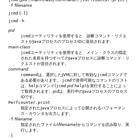
-f
filename
jcmd
[
-l
]
jcmd
-h
pid
jcmd
ユーティリティを使用すると、診断コマンド・リクエ
ストがJavaプロセスのプロセスIDに送信されます。
main-class
jcmd
ユーティリティを使用すると、メイン・クラスの指定
された名前を持つすべてのJavaプロセスに診断コマンド・リ
クエストが送信されます。
command
command
は、選択したJVMに対して有効な
jcmd
コマンドで
ある必要があります。
jcmd
で使用可能なコマンドのリスト
は、
help
コマンド(
jcmd
pid
help
)を実行することによっ
て取得されます。
pid
は、実行中のJavaプロセスのプロセス
IDです。
Perfcounter.print
指定されたJavaプロセスによって公開されるパフォーマン
ス・カウンタを出力します。
-f
filename
指定されたファイル(
filename
)からコマンドを読み取り、実
行します。
-l