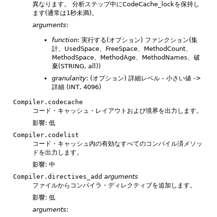
異なります。
分析ステップ中にCodeCache_lockを保持し
ます(通常は1秒未満)。
arguments
:
function
: 実行する(オプション) ファンクション(集
計、UsedSpace、FreeSpace、MethodCount、
MethodSpace、MethodAge、MethodNames、破
棄(STRING, all))
granularity
: (オプション) 詳細レベル - 小さい値 ->
詳細 (INT, 4096)
Compiler.codecache
コード・キャッシュ・レイアウトおよび境界を出力します。
影響: 低
Compiler.codelist
コード・キャッシュ内の有効なすべてのコンパイル済メソッ
ドを出力します。
影響: 中
Compiler.directives_add
arguments
ファイルからコンパイラ・ディレクティブを追加します。
影響: 低
arguments
: