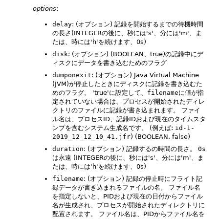
options
:
delay
: (オプション) 記録を開始するまでの待機時間
の長さ(INTEGERの後に、秒には's'、分には'm'、ま
たは、時には'h'を続けます、0s)
disk
: (オプション) (BOOLEAN、true)の記録中にデ
ィスクにデータを書き込むためのフラグ
dumponexit
: (オプション) Java Virtual Machine
(JVM)が停止したときにディスクに記録を書き込むた
めのフラグ。
'true'に設定して、
filename
に値が指
定されていない場合は、プロセスが開始されたディレ
クトリのファイルに記録が書き込まれます。
ファイ
ル名は、プロセスID、記録IDおよび現在のタイムスタ
ンプを含むシステム生成名です。
(例えば:
id-1-
2019_12_12_10_41.jfr
) (BOOLEAN, false)
duration
: (オプション) 記録するの時間の長さ。
0s
は永遠 (INTEGERの後に、秒には's'、分には'm'、ま
たは、時には'h'を続けます、0s)
filename
: (オプション) 記録の停止時にフライト記
録データが書き込まれるファイルの名。
ファイル名
を指定しないと、PIDおよび現在の日付からファイル
名が生成され、プロセスが開始されたディレクトリに
配置されます。
ファイル名は、PIDからファイル名を