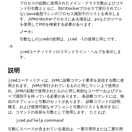
プロセスの起動に使用されたメイン・クラス引数およびコマ
ンド行引数とともに、別のDockerプロセスで実行されてい
ないJava仮想マシンのプロセス識別子のリストを表示しま
す。
JVMがdockerプロセスにある場合は、
ps
などのツール
を使用してPIDを検索する必要があります。
ノート:
引数なしの
jcmd
の使用は、
jcmd -l
の使用と同じです。
-h
jcmd
ユーティリティのコマンドライン・ヘルプを表示しま
す。
説明
jcmd
ユーティリティは、JVMに診断コマンド要求を送信する際に使
用されます。
JVMが実行されているものと同じマシン上で使用さ
れ、JVMの起動で使用されたものと同じ有効なユーザーおよびグル
ープ識別子を持っている必要があります。
各診断コマンドには、独
自のオプションと引数のセットがあります。
診断コマンドの説明、
構文、および使用可能なオプションと引数のリストを表示するに
は、コマンドの名前を引数として使用します。
たとえば:
jcmd
pid
help
command
引数にスペースが含まれている場合は、一重引用符または二重引用