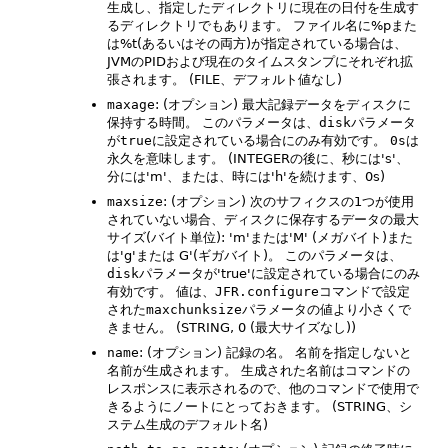
生成し、指定したディレクトリに現在の日付を生成す
るディレクトリでもあります。
ファイル名に%pまた
は%t(あるいはその両方)が指定されている場合は、
JVMのPIDおよび現在のタイムスタンプにそれぞれ拡
張されます。
(FILE、デフォルト値なし)
maxage
: (オプション) 最大記録データをディスクに
保持する時間。
このパラメータは、
disk
パラメータ
が
true
に設定されている場合にのみ有効です。
0s
は
永久を意味します。
(INTEGERの後に、秒には's'、
分には'm'、または、時には'h'を続けます、0s)
maxsize
: (オプション) 次のサフィクスの1つが使用
されていない場合、ディスクに保存するデータの最大
サイズ(バイト単位): 'm'または'M' (メガバイト)また
は'g'または G'(ギガバイト)。
このパラメータは、
disk
パラメータが'true'に設定されている場合にのみ
有効です。
値は、
JFR.configure
コマンドで設定
された
maxchunksize
パラメータの値より小さくで
きません。
(STRING, 0 (最大サイズなし))
name
: (オプション) 記録の名。
名前を指定しないと
名前が生成されます。
生成された名前はコマンドの
レスポンスに表示されるので、他のコマンドで使用で
きるようにノートにとっておきます。
(STRING、シ
ステム生成のデフォルト名)