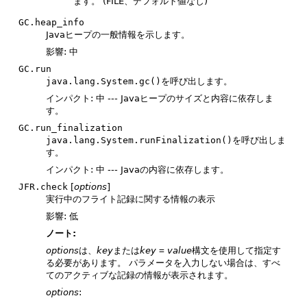
ます。
(FILE、デフォルト値なし)
GC.heap_info
Javaヒープの一般情報を示します。
影響: 中
GC.run
java.lang.System.gc()
を呼び出します。
インパクト: 中 --- Javaヒープのサイズと内容に依存しま
す。
GC.run_finalization
java.lang.System.runFinalization()
を呼び出しま
す。
インパクト: 中 --- Javaの内容に依存します。
JFR.check
[
options
]
実行中のフライト記録に関する情報の表示
影響: 低
ノート:
options
は、
key
または
key
=
value
構文を使用して指定す
る必要があります。
パラメータを入力しない場合は、すべ
てのアクティブな記録の情報が表示されます。
options
: