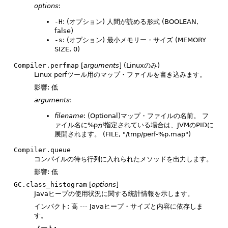
options
:
-H
: (オプション) 人間が読める形式 (BOOLEAN,
false)
-s
: (オプション) 最小メモリー・サイズ (MEMORY
SIZE, 0)
Compiler.perfmap
[
arguments
] (Linuxのみ)
Linux perfツール用のマップ・ファイルを書き込みます。
影響: 低
arguments
:
filename
: (Optional)マップ・ファイルの名前。
フ
ァイル名に%pが指定されている場合は、JVMのPIDに
展開されます。
(FILE, "/tmp/perf-%p.map")
Compiler.queue
コンパイルの待ち行列に入れられたメソッドを出力します。
影響: 低
GC.class_histogram
[
options
]
Javaヒープの使用状況に関する統計情報を示します。
インパクト: 高 --- Javaヒープ・サイズと内容に依存しま
す。