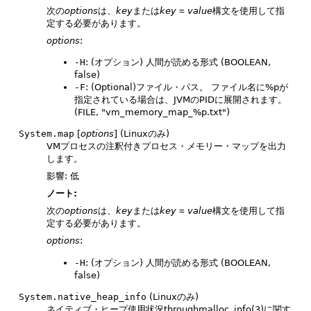
次の
options
は、
key
または
key
=
value
構文を使用して指
定する必要があります。
options
:
-H
: (オプション) 人間が読める形式 (BOOLEAN,
false)
-F
: (Optional)ファイル・パス。
ファイル名に%pが
指定されている場合は、JVMのPIDに展開されます。
(FILE, "vm_memory_map_%p.txt")
System.map
[
options
] (Linuxのみ)
VMプロセスの注釈付きプロセス・メモリー・マップを出力
します。
影響: 低
ノート:
次の
options
は、
key
または
key
=
value
構文を使用して指
定する必要があります。
options
:
-H
: (オプション) 人間が読める形式 (BOOLEAN,
false)
System.native_heap_info
(Linuxのみ)
ネイティブ・ヒープ使用状況throughmalloc_info(3)に関す