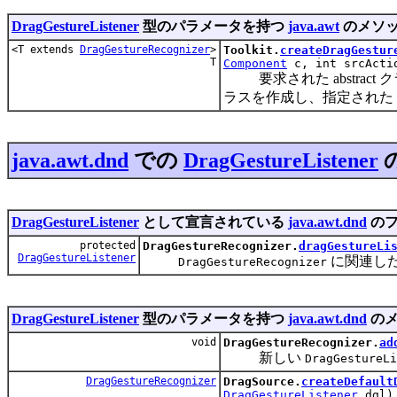
DragGestureListener
型のパラメータを持つ
java.awt
のメソ
<T extends
DragGestureRecognizer
>
Toolkit.
createDragGestur
T
Component
c, int srcAct
要求された abstract ク
ラスを作成し、指定された DragS
java.awt.dnd
での
DragGestureListener
DragGestureListener
として宣言されている
java.awt.dnd
のフ
protected
DragGestureRecognizer.
dragGestureLi
DragGestureListener
に関連し
DragGestureRecognizer
DragGestureListener
型のパラメータを持つ
java.awt.dnd
のメ
void
DragGestureRecognizer.
ad
新しい
DragGestureLi
DragGestureRecognizer
DragSource.
createDefault
DragGestureListener
dgl)