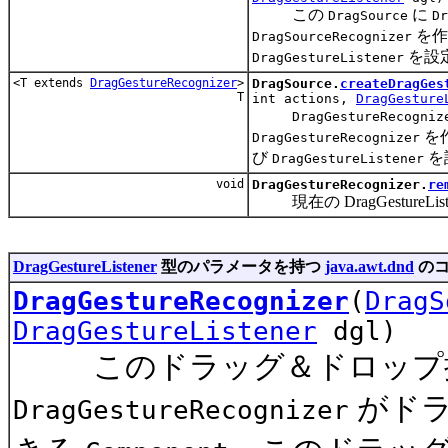
この
に
DragSource
Dr
を作
DragSourceRecognizer
を設
DragGestureListener
<T extends
DragGestureRecognizer
>
DragSource.
createDragGes
T
int actions,
DragGesture
DragGestureRecogniz
を
DragGestureRecognizer
び
を
DragGestureListener
void
DragGestureRecognizer.
re
現在の DragGestureLi
DragGestureListener
型のパラメータを持つ
java.awt.dnd
のコ
DragGestureRecognizer
(
DragS
DragGestureListener
dgl)
このドラッグ＆ドロップ
がドラ
DragGestureRecognizer