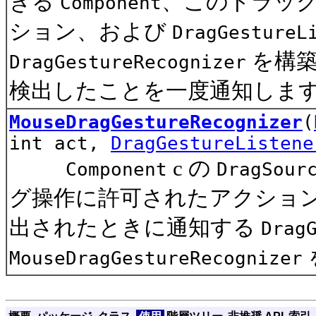
きる
、このドラッ
Component
ション、および
DragGestureL
を構築
DragGestureRecognizer
検出したことを一度通知しま
MouseDragGestureRecognizer
(
int act,
DragGestureListene
c の
Component
DragSour
グ操作に許可されたアクショ
出されたときに通知する
Drag
MouseDragGestureRecognizer