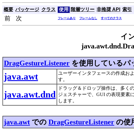
概要
パッケージ
クラス
使用
階層ツリー
非推奨 API
索引
前 次
フレームあり
フレームなし
すべてのクラス
イ
java.awt.dnd.D
DragGestureListener
を使用しているパ
ユーザーインタフェースの作成お
java.awt
す。
ドラッグ＆ドロップ操作は、多く
java.awt.dnd
ジェスチャーで、GUI の表現要素
します。
java.awt
での
DragGestureListener
の使