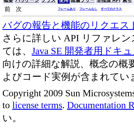
概要
パッケージ
クラス
使用
階層ツリー
非推奨 API
索引
前 次
フレームあり
フレームなし
すべてのクラス
バグの報告と機能のリクエス
さらに詳しい API リファ
ては、
Java SE 開発者用ドキ
向けの詳細な解説、概念の概
よびコード実例が含まれてい
Copyright 2009 Sun Microsystems, 
to
license terms
.
Documentation Re
い。