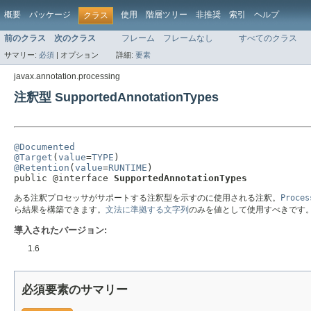
概要
パッケージ
使用
階層ツリー
非推奨
索引
ヘルプ
クラス
前のクラス
次のクラス
フレーム
フレームなし
すべてのクラス
サマリー:
必須
|
オプション
詳細:
要素
javax.annotation.processing
注釈型 SupportedAnnotationTypes
@Documented
@Target
(
value
=
TYPE
@Retention
(
value
=
RUNTIME
)

public @interface 
SupportedAnnotationTypes
ある注釈プロセッサがサポートする注釈型を示すのに使用される注釈。
Proces
ら結果を構築できます。
文法に準拠する文字列
のみを値として使用すべきです
導入されたバージョン:
1.6
必須要素のサマリー