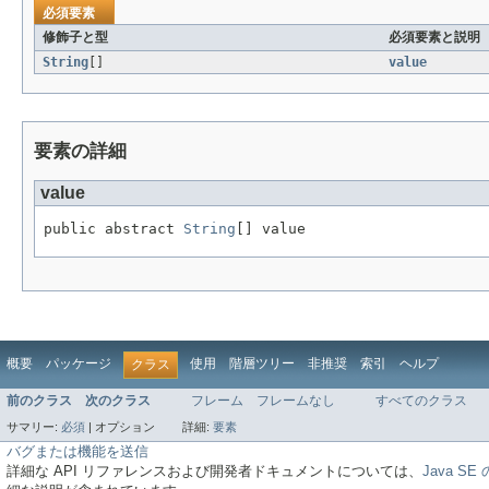
必須要素
修飾子と型
必須要素と説明
String
[]
value
要素の詳細
value
public abstract 
String
[] value
概要
パッケージ
使用
階層ツリー
非推奨
索引
ヘルプ
クラス
前のクラス
次のクラス
フレーム
フレームなし
すべてのクラス
サマリー:
必須
|
オプション
詳細:
要素
バグまたは機能を送信
詳細な API リファレンスおよび開発者ドキュメントについては、
Java S