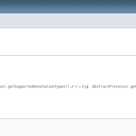
sor.getSupportedAnnotationTypes()
メソッドは、
AbstractProcessor.ge
。