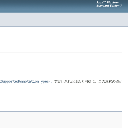
Java™ Platform
Standard Edition 7
tSupportedAnnotationTypes()
で実行された場合と同様に、この注釈の値か