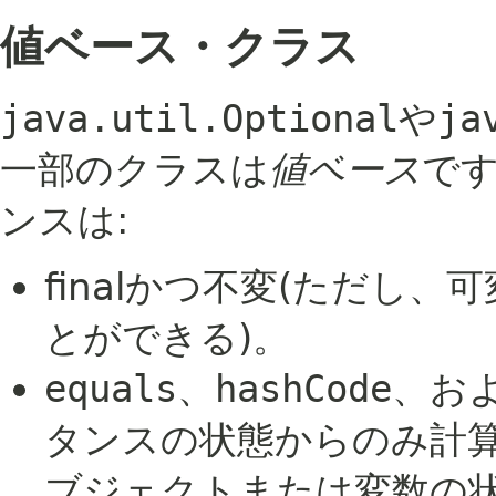
値ベース・クラス
java.util.Optional
や
ja
一部のクラスは
値ベース
で
ンスは:
finalかつ不変(ただし
とができる)。
equals
、
hashCode
、お
タンスの状態からのみ計
ブジェクトまたは変数の状