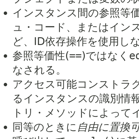
インスタンス間の参照等価
ュ・コード、またはイン
ど、ID依存操作を使用し
参照等価性(
==
)ではなく
e
なされる。
アクセス可能コンストラ
るインスタンスの識別情
トリ・メソッドによって
同等のときに
自由に置換