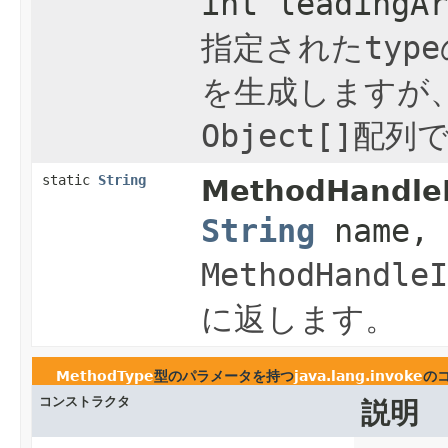
int leadingAr
指定された
type
を生成しますが
Object[]
配列
static
String
MethodHandleI
String
name,
MethodHandleI
に返します。
MethodType
型のパラメータを持つ
java.lang.invoke
の
コンストラクタ
説明