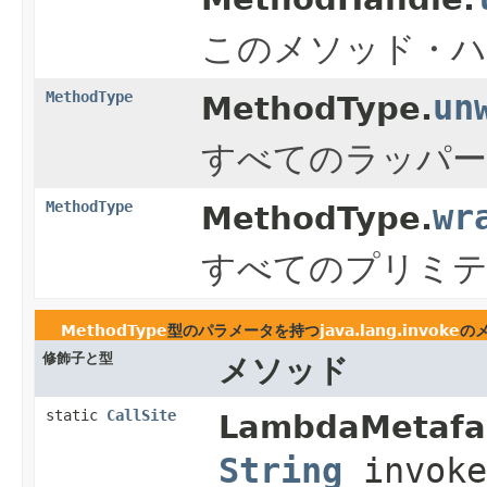
このメソッド・ハ
MethodType
un
MethodType.
すべてのラッパー
MethodType
wr
MethodType.
すべてのプリミテ
MethodType
型のパラメータを持つ
java.lang.invoke
の
修飾子と型
メソッド
static
CallSite
LambdaMetafac
String
invoke