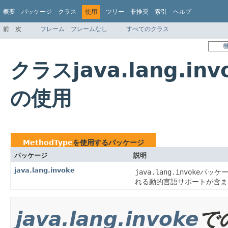
概要
パッケージ
クラス
使用
ツリー
非推奨
索引
ヘルプ
前
次
フレーム
フレームなし
すべてのクラス
クラスjava.lang.inv
の使用
MethodType
を使用するパッケージ
パッケージ
説明
java.lang.invoke
java.lang.invoke
パッケー
れる動的言語サポートが含ま
java.lang.invoke
で