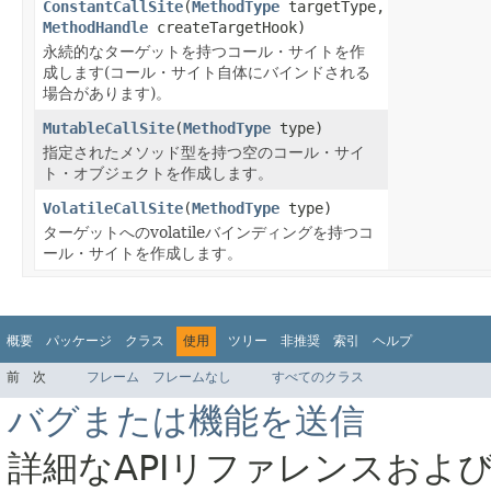
ConstantCallSite
(
MethodType
targetType,
MethodHandle
createTargetHook)
永続的なターゲットを持つコール・サイトを作
成します(コール・サイト自体にバインドされる
場合があります)。
MutableCallSite
(
MethodType
type)
指定されたメソッド型を持つ空のコール・サイ
ト・オブジェクトを作成します。
VolatileCallSite
(
MethodType
type)
ターゲットへのvolatileバインディングを持つコ
ール・サイトを作成します。
概要
パッケージ
クラス
使用
ツリー
非推奨
索引
ヘルプ
前
次
フレーム
フレームなし
すべてのクラス
バグまたは機能を送信
詳細なAPIリファレンスおよ