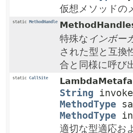
仮想メソッドの
static
MethodHandle
MethodHandle
特殊な
インボー
された型と互換
合と同様に呼び
static
CallSite
LambdaMetafac
String
invoke
MethodType
sa
MethodType
in
適切な型適応お