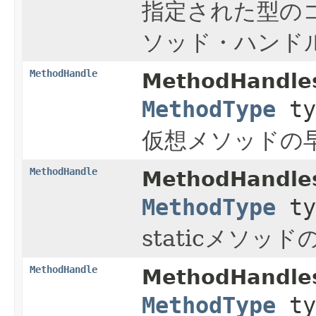
指定された型の
ソッド・ハンド
MethodHandle
MethodHandles
MethodType
ty
仮想メソッドの
MethodHandle
MethodHandles
MethodType
ty
staticメソ
MethodHandle
MethodHandles
MethodType
ty