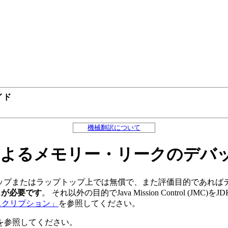
ガイド
機械翻訳について
によるメモリー・リークのデバ
ップまたはラップトップ上では無償で、また評価目的であれば
スが必要です
。
それ以外の目的でJava Mission Control (JMC
Eサブスクリプション」
を参照してください。
を参照してください。