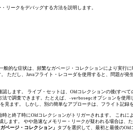
リー・リークをデバッグする方法を説明します。
一般的な症状は、頻繁なガベージ・コレクションにより実行に
す。
ただし、Javaフライト・レコーダを使用すると、問題が
確認します。
ライブ・セットは、Oldコレクションの後(すべ
方法で調査できます。たとえば、
オプションを使用し
-verbosegc
を見ます。
しかし、別の簡単なアプローチは、フライト記録
時と終了時にOldコレクションがトリガーされます。
これに
成します。
やや急速なメモリー・リークが疑われる場合は、た
「ガベージ・コレクション」
タブを選択して、最初と最後のOl