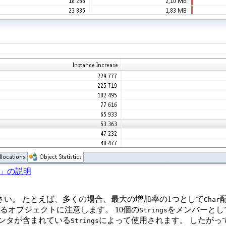
査」の説明
さい。
たとえば、多くの場合、最大の増加率の1つとして
Char
るオブジェクトに注意します。
10個の
をメンバーとし
Strings
ンタが含まれている
によって使用されます。
したがっ
Strings