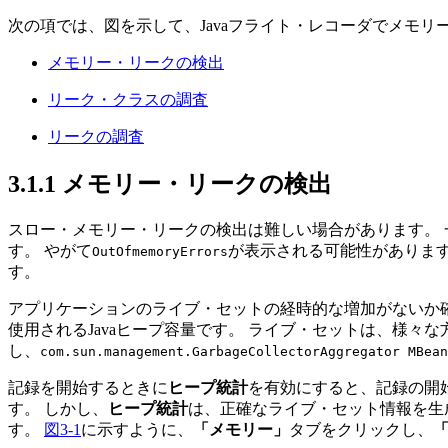
次の項では、図を示して、Javaフライト・レコーダでメモ
メモリー・リークの検出
リーク・クラスの調査
リークの調査
3.1.1
メモリー・リークの検出
スロー・メモリー・リークの検出は難しい場合があります。
す。
やがて
が表示される可能性がありま
OutOfmemoryErrors
す。
アプリケーションのライブ・セットの経時的な増加がないか
使用されるJavaヒープ容量です。
ライブ・セットは、様々な
し、
com.sun.management.GarbageCollectorAggregator MBean
記録を開始するときに
ヒープ統計
を有効にすると、記録の開始
す。
しかし、
ヒープ統計
は、正確なライブ・セット情報を生
す。
図3-1
に示すように、
「メモリー」
タブをクリックし、